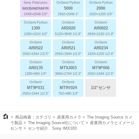
Sony Polarsens
OnSemi Python
OnSemi Python
5000
2000
IMX250MZR/MYR
2448×2048 2/3"
2592×2048 1"
1920×1200 2/3"
OnSemi Python
OnSemi
OnSemi
1300
AR2020
AR0822
1280×1024 1/2"
5120×3840 1/1.8"
3840×2160 1/1.8"
OnSemi
OnSemi
OnSemi
AR0522
AR0521
AR0234
2592×1944 1/2.5"
2592×1944 1/2.5"
1920×1200 1/2.6"
OnSemi
OnSemi
OnSemi
AR0135
MT9J003
MT9P006
1280×960 1/3"
3856×2764 1/2.3"
2592×1944 1/2.5"
OnSemi
OnSemi
MT9P031
MT9V024
1/2"センサ
2592×1944 1/2.5"
752×480 1/3"
商品検索：カテゴリ
産業用カメラ
The Imaging Source カメ
ラ製品
The Imaging Source社について
産業用カメラとイメージ
センサ
センサ紹介 Sony IMX183