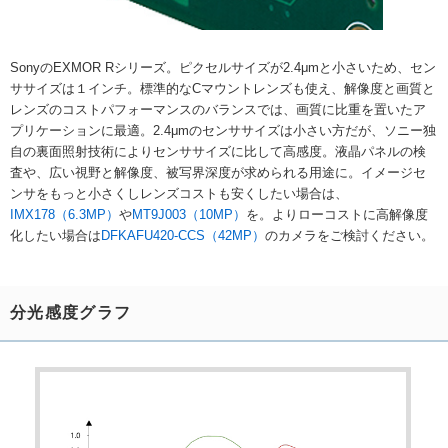
SonyのEXMOR Rシリーズ。ピクセルサイズが2.4μmと小さいため、セン
ササイズは１インチ。標準的なCマウントレンズも使え、解像度と画質と
レンズのコストパフォーマンスのバランスでは、画質に比重を置いたア
プリケーションに最適。2.4μmのセンササイズは小さい方だが、ソニー独
自の裏面照射技術によりセンササイズに比して高感度。液晶パネルの検
査や、広い視野と解像度、被写界深度が求められる用途に。イメージセ
ンサをもっと小さくしレンズコストも安くしたい場合は、
IMX178（6.3MP）
や
MT9J003（10MP）
を。よりローコストに高解像度
化したい場合は
DFKAFU420-CCS（42MP）
のカメラをご検討ください。
分光感度グラフ