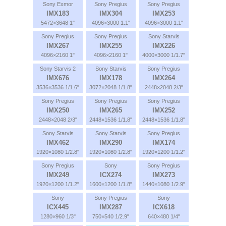
Sony Exmor
Sony Pregius
Sony Pregius
IMX183
IMX304
IMX253
5472×3648 1"
4096×3000 1.1"
4096×3000 1.1"
Sony Pregius
Sony Pregius
Sony Starvis
IMX267
IMX255
IMX226
4096×2160 1"
4096×2160 1"
4000×3000 1/1.7"
Sony Starvis 2
Sony Starvis
Sony Pregius
IMX676
IMX178
IMX264
3536×3536 1/1.6"
3072×2048 1/1.8"
2448×2048 2/3"
Sony Pregius
Sony Pregius
Sony Pregius
IMX250
IMX265
IMX252
2448×2048 2/3"
2448×1536 1/1.8"
2448×1536 1/1.8"
Sony Starvis
Sony Starvis
Sony Pregius
IMX462
IMX290
IMX174
1920×1080 1/2.8"
1920×1080 1/2.8"
1920×1200 1/1.2"
Sony Pregius
Sony
Sony Pregius
IMX249
ICX274
IMX273
1920×1200 1/1.2"
1600×1200 1/1.8"
1440×1080 1/2.9"
Sony
Sony Pregius
Sony
ICX445
IMX287
ICX618
1280×960 1/3"
750×540 1/2.9"
640×480 1/4"