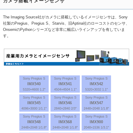
カメラ搭載イメージセンサ
The Imaging Source社がカメラに搭載しているイメージセンサは、Sony
社製のPregius、Pregius S、Starvis、旧Aptina社のローコストのセンサ、
OnsemiのPythonシリーズなど非常に幅広いラインアップを有していま
す。
Sony Pregius S
Sony Pregius S
Sony Pregius S
IMX540
IMX541
IMX542
5320×4600 1.2"
4504×4504 1.1"
5320×3032 1.1"
Sony Pregius S
Sony Pregius S
Sony Pregius S
IMX545
IMX546
IMX547
4096×3000 1/1.1"
2840×2840 2/3"
2448×2048 1/1.8"
Sony Pregius S
Sony Pregius S
Sony Pregius S
IMX548
IMX568
IMX900
2448×2048 1/1.8"
2448×2048 1/1.8"
2048×1536 1/3.1"