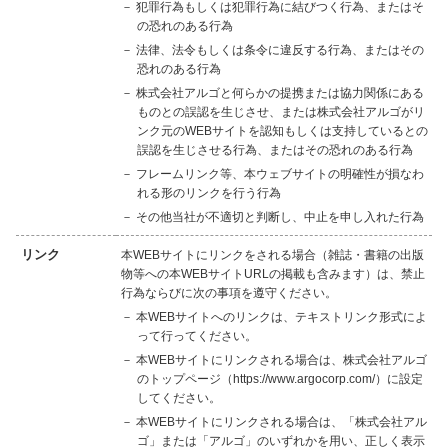
－ 犯罪行為もしくは犯罪行為に結びつく行為、またはそ
の恐れのある行為
－ 法律、法令もしくは条令に違反する行為、またはその
恐れのある行為
－ 株式会社アルゴと何らかの提携または協力関係にある
ものとの誤認を生じさせ、または株式会社アルゴがリ
ンク元のWEBサイトを認知もしくは支持しているとの
誤認を生じさせる行為、またはその恐れのある行為
－ フレームリンク等、本ウェブサイトの明確性が損なわ
れる形のリンクを行う行為
－ その他当社が不適切と判断し、中止を申し入れた行為
リンク
本WEBサイトにリンクをされる場合（雑誌・書籍の出版
物等への本WEBサイトURLの掲載も含みます）は、禁止
行為ならびに次の事項を遵守ください。
－ 本WEBサイトへのリンクは、テキストリンク形式によ
って行ってください。
－ 本WEBサイトにリンクされる場合は、株式会社アルゴ
のトップページ（
https://www.argocorp.com/
）に設定
してください。
－ 本WEBサイトにリンクされる場合は、「株式会社アル
ゴ」または「アルゴ」のいずれかを用い、正しく表示