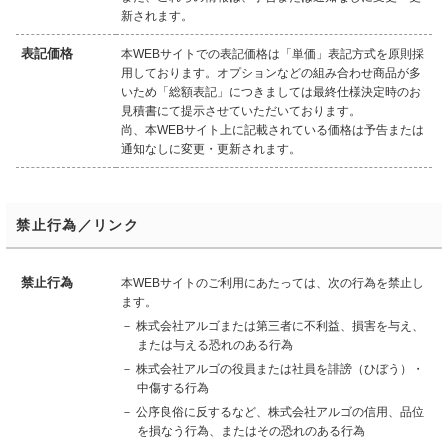
新されます。
表記価格
本WEBサイトでの表記価格は「単価」表記方式を原則採
用しております。オプションなどの組み合わせ商品が多
いため「総額表記」につきましては最終仕様決定時のお
見積書にて提示させていただいております。
尚、本WEBサイト上に記載されている価格は予告または
通知なしに変更・更新されます。
禁止行為／リンク
禁止行為
本WEBサイトのご利用にあたっては、次の行為を禁止し
ます。
－ 株式会社アルゴまたは第三者に不利益、損害を与え、
または与える恐れのある行為
－ 株式会社アルゴの役員または社員を誹謗（ひぼう）・
中傷する行為
－ 公序良俗に反するなど、株式会社アルゴの信用、品位
を損なう行為、またはその恐れのある行為