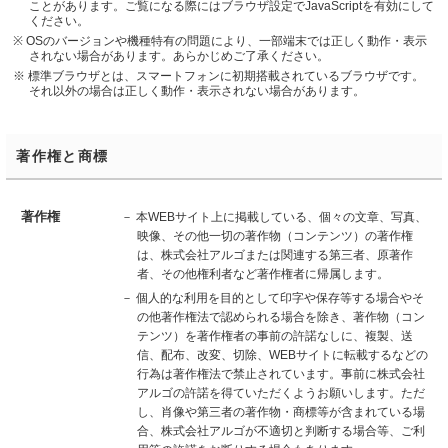
ことがあります。ご覧になる際にはブラウザ設定でJavaScriptを有効にして
ください。
※ OSのバージョンや機種特有の問題により、一部端末では正しく動作・表示
されない場合があります。あらかじめご了承ください。
※ 標準ブラウザとは、スマートフォンに初期搭載されているブラウザです。
それ以外の場合は正しく動作・表示されない場合があります。
著作権と商標
著作権
－ 本WEBサイト上に掲載している、個々の文章、写真、
映像、その他一切の著作物（コンテンツ）の著作権
は、株式会社アルゴまたは関連する第三者、原著作
者、その他権利者など著作権者に帰属します。
－ 個人的な利用を目的として印字や保存等する場合やそ
の他著作権法で認められる場合を除き、著作物（コン
テンツ）を著作権者の事前の許諾なしに、複製、送
信、配布、改変、切除、WEBサイトに転載するなどの
行為は著作権法で禁止されています。事前に株式会社
アルゴの許諾を得ていただくようお願いします。ただ
し、肖像や第三者の著作物・商標等が含まれている場
合、株式会社アルゴが不適切と判断する場合等、ご利