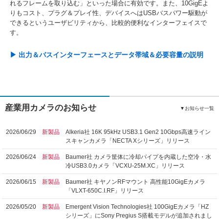
れるフレームを取り込む」といった場合に有効です。また、10GigEよ
りもコスト、プラグ＆プレイ性、デバイスへはUSBバスパワー駆動が
できるというユーザビリティから、比較的便利なインターフェイスで
す。
▶ 出力＆バスインターフェースとデータ帯域＆必要容量の説明
産業用カメラのお知らせ
▼お知らせ一覧
2026/06/29
新製品
Alkeria社 16K 95kHz USB3.1 Gen2 10Gbps高速ライン
スキャンカメラ「NECTA Xシリーズ」リリース
2026/06/24
新製品
Baumer社 カメラ筐体に冷却パイプを内蔵した空冷・水
冷USB3.0カメラ「VCXU-25M.XC」リリース
2026/06/15
新製品
Baumer社 キヤノンRFマウント 高性能10GigEカメラ
「VLXT-650C.I.RF」リリース
2026/05/20
新製品
Emergent Vision Technologies社 100GigEカメラ「HZ
シリーズ」にSony Pregius S搭載モデルが追加されまし