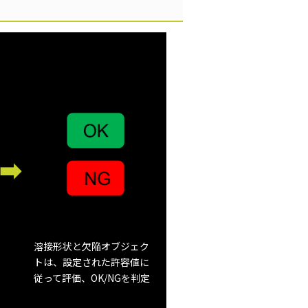
溶接形状と欠陥オブジェク
トは、設定された許容値に
従って評価、OK/NGを判定