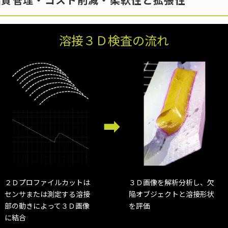
溶接３Ｄ検査の流れ
２Ｄプロファイルカットは
３Ｄ画像を解析分析し、欠
センサまたは測定する溶接
陥オブジェクトと溶接形状
部の動きによって３Ｄ画像
を評価
に結合