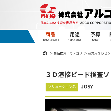
商品
用途
予算
Product Search
Application
Budget
商品検索：カテゴリ
産業用３Ｄセン
３Ｄ溶接ビード検査ソ
JOSY
ソリューション名