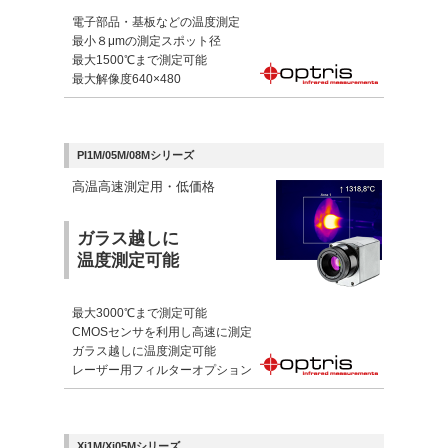
電子部品・基板などの温度測定
最小８μmの測定スポット径
最大1500℃まで測定可能
最大解像度640×480
PI1M/05M/08Mシリーズ
高温高速測定用・低価格
ガラス越しに
温度測定可能
最大3000℃まで測定可能
CMOSセンサを利用し高速に測定
ガラス越しに温度測定可能
レーザー用フィルターオプション
Xi1M/Xi05Mシリーズ