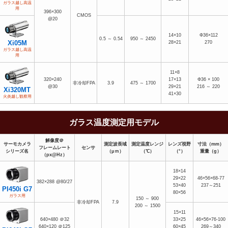
ガラス越し高温
用
396×300
CMOS
@20
14×10
Φ36×112
0.5 ～ 0.54
950 ～ 2450
Xi05M
28×21
270
ガラス越し高温
用
11×8
320×240
17×13
Φ36 × 100
非冷却FPA
3.9
475 ～ 1700
@30
29×21
216 ～ 220
Xi320MT
41×30
火炎越し観察用
ガラス温度測定用モデル
解像度＠
サーモカメラ
測定波長域
測定温度レンジ
レンズ視野
寸法（mm）
フレームレート
センサ
シリーズ名
（μｍ）
（℃）
（°）
重量（g）
（px@Hz）
18×14
29×22
46×56×68-77
382×288 @80/27
53×40
237～251
PI450i G7
80×56
ガラス用
150 ～ 900
非冷却FPA
7.9
200 ～ 1500
15×11
640×480 ＠32
33×25
46×56×76-100
640×120 ＠125
60×45
269～340