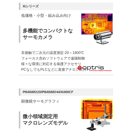
Xiシリーズ
低価格・小型・組み込み向け
多機能でコンパクトな
サーモカメラ
非接触で二次元の温度測定-20～1800℃
フォーカス含めソフトウェアで遠隔制御
様々な環境に対応する保護アクセサリ
PCなしでもPLCなどに直接アナログ出力
PI640iMO2X/PI640iMO44/Xi400CF
顕微鏡サーモグラフィ
微小領域測定用
マクロレンズモデル