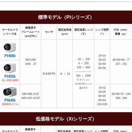
標準モデル（PIシリーズ）
解像度＠
サーモカメラ
測定波長域
測定温度レンジ
レンズ視野
寸法（mm）
フレームレート
センサ
シリーズ名
（μｍ）
（℃）
（°）
重量（g）
（px@Hz）
PI400i
18×14
-20 ～ 100
382×288
29×22
46×56×68～77
0 ～ 250
＠80 , 27
53×40
237～251
150 ～ 900
80×56
――――――
非冷却FPA
８ ～ 14
200 ～ 1500
PI450i
※ オプション
高い温度分解能
72°/80°/90°レンズ
15×11
選択不可
33×25
640×480 ＠32
46×56×76～100
60×45
640×120 ＠125
269～340
PI640i
90×64
120×100
高解像度モデル
低価格モデル（Xiシリーズ）
解像度＠
サーモカメラ
測定波長域
測定温度レンジ
レンズ視野
寸法（mm）