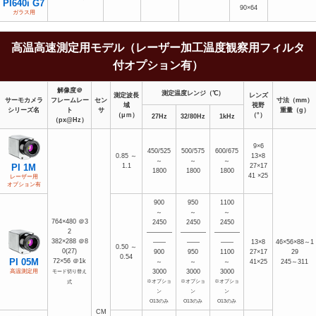
PI640i G7
90×64
ガラス用
高温高速測定用モデル（レーザー加工温度観察用フィルタ
付オプション有）
解像度＠
測定温度レンジ（℃）
測定波長
レンズ
サーモカメラ
フレームレー
セン
寸法（mm）
域
視野
シリーズ名
ト
サ
重量（g）
（μｍ）
（°）
27Hz
32/80Hz
1kHz
（px@Hz）
9×6
450/525
500/575
600/675
0.85 ～
13×8
～
～
～
1.1
27×17
PI 1M
1800
1800
1800
41 ×25
レーザー用
オプション有
900
950
1100
～
～
～
764×480 ＠3
2450
2450
2450
2
――――
――――
――――
382×288 ＠8
――
――
――
13×8
46×56×88～1
0.50 ～
0(27)
900
950
1100
27×17
29
0.54
PI 05M
72×56 ＠1k
～
～
～
41×25
245～311
3000
3000
3000
高温測定用
モード切り替え
※オプショ
※オプショ
※オプショ
式
ン
ン
ン
O13のみ
O13のみ
O13のみ
CM