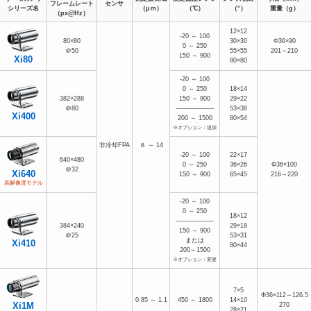
フレームレート
センサ
シリーズ名
（μｍ）
（℃）
（°）
重量（g）
（px@Hz）
12×12
-20 ～ 100
80×80
30×30
Φ36×90
0 ～ 250
＠50
55×55
201～210
150 ～ 900
Xi80
80×80
-20 ～ 100
0 ～ 250
18×14
382×288
150 ～ 900
29×22
＠80
――――――
53×38
Xi400
200 ～ 1500
80×54
※オプション：追加
非冷却FPA
８ ～ 14
-20 ～ 100
22×17
640×480
0 ～ 250
36×26
Φ36×100
＠32
Xi640
150 ～ 900
65×45
216～220
高解像度モデル
-20 ～ 100
0 ～ 250
18×12
――――――
384×240
29×18
150 ～ 900
＠25
53×31
または
Xi410
80×44
200～1500
※オプション：変更
7×5
Φ36×112～126.5
0.85 ～ 1.1
450 ～ 1800
14×10
Xi1M
270
28×21