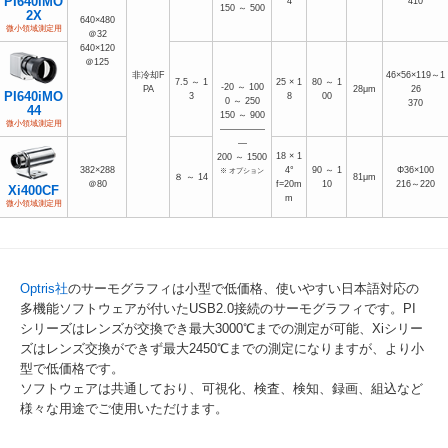
PI640iMO
4
410
150 ～ 500
2X
640×480
微小領域測定用
＠32
640×120
＠125
非冷却F
46×56×119～1
7.5 ～ 1
25 × 1
80 ～ 1
-20 ～ 100
PA
28μm
26
PI640iMO
3
8
00
0 ～ 250
370
44
150 ～ 900
微小領域測定用
―――――
―
18 × 1
200 ～ 1500
382×288
4°
90 ～ 1
Φ36×100
※ オプション
８ ～ 14
81μm
＠80
f=20m
10
216～220
Xi400CF
m
微小領域測定用
Optris社
のサーモグラフィは小型で低価格、使いやすい日本語対応の
多機能ソフトウェアが付いたUSB2.0接続のサーモグラフィです。PI
シリーズはレンズが交換でき最大3000℃までの測定が可能、Xiシリー
ズはレンズ交換ができず最大2450℃までの測定になりますが、より小
型で低価格です。
ソフトウェアは共通しており、可視化、検査、検知、録画、組込など
様々な用途でご使用いただけます。