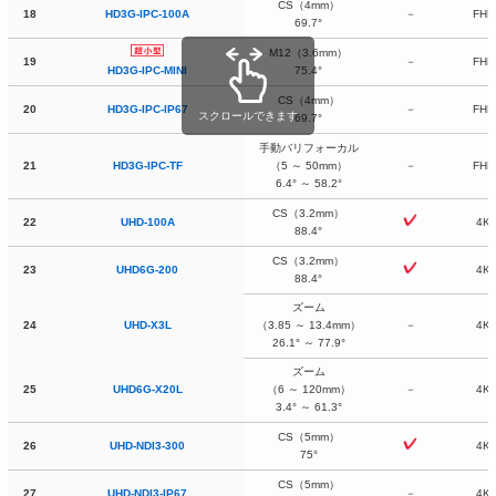
CS
（4mm）
18
HD3G-IPC-100A
－
FHD
69.7°
M12（3.6mm）
19
－
FHD
75.4°
HD3G-IPC-MINI
CS
（4mm）
20
HD3G-IPC-IP67
－
FHD
スクロールできます
69.7°
手動バリフォーカル
21
HD3G-IPC-TF
（5 ～ 50mm）
－
FHD
6.4° ～ 58.2°
CS（3.2mm）
22
UHD-100A
4K
88.4°
CS（3.2mm）
23
UHD6G-200
4K
88.4°
ズーム
24
UHD-X3L
（3.85 ～ 13.4mm）
－
4K
26.1° ～ 77.9°
ズーム
25
UHD6G-X20L
（6 ～ 120mm）
－
4K
3.4° ～ 61.3°
CS（5mm）
26
UHD-NDI3-300
4K
75°
CS（5mm）
27
UHD-NDI3-IP67
－
4K