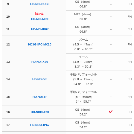
CS
（4mm）
9
HD-NDI-CUBE
－
FHD
66.8°
M12（4mm）
10
－
FHD
66.8°
HD-NDI-MINI
CS
（4mm）
11
HD-NDI-IP67
－
FHD
66.8°
ズーム
12
HD3G-IPC-MX10
（4.5 ～ 47mm）
－
FHD
6.8° ～ 63.5°
ズーム
13
HD-NDI-X20
（4.9 ～ 98mm）
－
FHD
3.3° ～ 59.2°
手動バリフォーカル
14
HD-NDI-VF
（2.8 ～ 12mm）
－
FHD
24.8° ～ 86.6°
手動バリフォーカル
15
HD-NDI-TF
（5 ～ 50mm）
－
FHD
6° ～ 55.7°
CS
（4mm）
16
HD-NDI3-120
FHD
54.2°
CS
（4mm）
17
HD-NDI3-IP67
－
FHD
54.2°