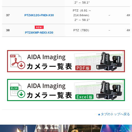
2° ～ 58.1°
PTZ（6.91 ～
37
PTZ4K12G-FNDI-X30
214.64mm）
－
4K
2° ～ 58.1°
38
PTZ（TBD）
－
4K
PTZ4KWP-NDI3-X30
▲タブのトップへ戻る