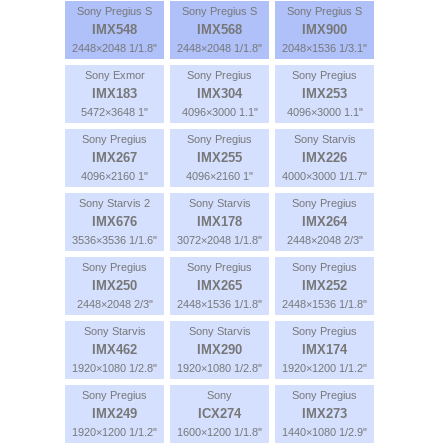
Sony Pregius S
Sony Pregius S
Sony Pregius S
IMX548
IMX568
IMX900
2448×2048 1/1.8"
2448×2048 1/1.8"
2048×1536 1/3.1"
Sony Exmor
Sony Pregius
Sony Pregius
IMX183
IMX304
IMX253
5472×3648 1"
4096×3000 1.1"
4096×3000 1.1"
Sony Pregius
Sony Pregius
Sony Starvis
IMX267
IMX255
IMX226
4096×2160 1"
4096×2160 1"
4000×3000 1/1.7"
Sony Starvis 2
Sony Starvis
Sony Pregius
IMX676
IMX178
IMX264
3536×3536 1/1.6"
3072×2048 1/1.8"
2448×2048 2/3"
Sony Pregius
Sony Pregius
Sony Pregius
IMX250
IMX265
IMX252
2448×2048 2/3"
2448×1536 1/1.8"
2448×1536 1/1.8"
Sony Starvis
Sony Starvis
Sony Pregius
IMX462
IMX290
IMX174
1920×1080 1/2.8"
1920×1080 1/2.8"
1920×1200 1/1.2"
Sony Pregius
Sony
Sony Pregius
IMX249
ICX274
IMX273
1920×1200 1/1.2"
1600×1200 1/1.8"
1440×1080 1/2.9"