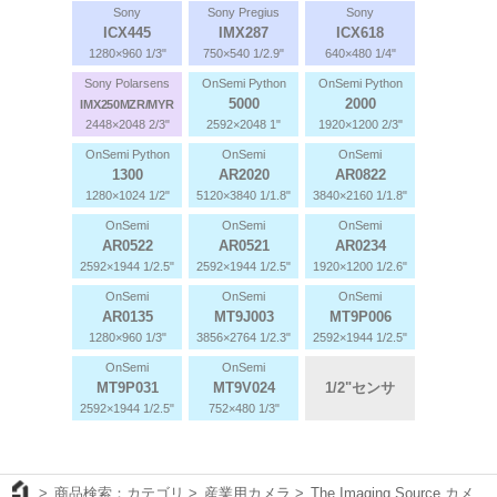
Sony
Sony Pregius
Sony
ICX445
IMX287
ICX618
1280×960 1/3"
750×540 1/2.9"
640×480 1/4"
Sony Polarsens
OnSemi Python
OnSemi Python
5000
2000
IMX250MZR/MYR
2448×2048 2/3"
2592×2048 1"
1920×1200 2/3"
OnSemi Python
OnSemi
OnSemi
1300
AR2020
AR0822
1280×1024 1/2"
5120×3840 1/1.8"
3840×2160 1/1.8"
OnSemi
OnSemi
OnSemi
AR0522
AR0521
AR0234
2592×1944 1/2.5"
2592×1944 1/2.5"
1920×1200 1/2.6"
OnSemi
OnSemi
OnSemi
AR0135
MT9J003
MT9P006
1280×960 1/3"
3856×2764 1/2.3"
2592×1944 1/2.5"
OnSemi
OnSemi
MT9P031
MT9V024
1/2"センサ
2592×1944 1/2.5"
752×480 1/3"
商品検索：カテゴリ
産業用カメラ
The Imaging Source カメ