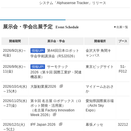
システム「Alphasense Tracker」リリース
展示会・学会出展予定
Event Schedule
▼出展一覧
開催期間
展示会・学会
開催場所
ブース
2026/9/2(水)～
第44回⽇本ロボット
金沢大学 角間キ
情報UP!
4(金)
ャンパス
学会学術講演会（RSJ2026）
2026/9/9(水)～
サーモテック
東京ビッグサイト
S1-
情報UP!
11(金)
F012
2026（第９回 国際工業炉・関連
機器展）
2026/10/14(水)
大阪勧業展2026
マイドームおおさ
～15(木)
か
2026/11/25(水)
第９回 名古屋 ロボデックス（ロ
愛知県国際展示場
～27(金)
ボット開発・活用展）
（Aichi Sky
（名古屋 Factory Innovation
Expo）
Week 2026）
2026/12/1(火)
IPF Japan 2026
幕張メッセ
32212
～5(土)