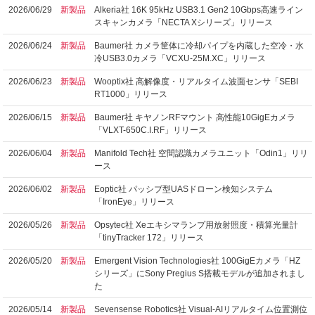
2026/06/29
新製品
Alkeria社 16K 95kHz USB3.1 Gen2 10Gbps高速ライン
スキャンカメラ「NECTA Xシリーズ」リリース
2026/06/24
新製品
Baumer社 カメラ筐体に冷却パイプを内蔵した空冷・水
冷USB3.0カメラ「VCXU-25M.XC」リリース
2026/06/23
新製品
Wooptix社 高解像度・リアルタイム波面センサ「SEBI
RT1000」リリース
2026/06/15
新製品
Baumer社 キヤノンRFマウント 高性能10GigEカメラ
「VLXT-650C.I.RF」リリース
2026/06/04
新製品
Manifold Tech社 空間認識カメラユニット「Odin1」リリ
ース
2026/06/02
新製品
Eoptic社 パッシブ型UASドローン検知システム
「IronEye」リリース
2026/05/26
新製品
Opsytec社 Xeエキシマランプ用放射照度・積算光量計
「tinyTracker 172」リリース
2026/05/20
新製品
Emergent Vision Technologies社 100GigEカメラ「HZ
シリーズ」にSony Pregius S搭載モデルが追加されまし
た
2026/05/14
新製品
Sevensense Robotics社 Visual-AIリアルタイム位置測位