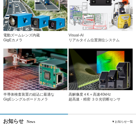
電動ズームレンズ内蔵
Visual-AI
GigEカメラ
リアルタイム位置測位システム
半導体検査装置の組込に最適な
高解像度４K＋高速40kHz
GigEシングルボードカメラ
超高速・精密 ３Ｄ光切断センサ
お知らせ
News
▼お知らせ一覧