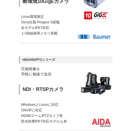
耐環境10GigEカメラ
Linux環境限定
Sony社製 Pregius S搭載
全モデルIP67対応
１GB録画用メモリ搭載
HD/UHD/PTZシリーズ
圧縮画像を
手軽に無線で送信
NDI・RTSPカメラ
WindowsとLinuxに対応
ONVIFに対応
HDMI/ズーム/PTZタイプ有
防水防塵IP67対応モデルも有