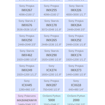
Sony Pregius
Sony Pregius
Sony Starvis
IMX267
IMX255
IMX226
4096×2160 1"
4096×2160 1"
4000×3000 1/1.7"
Sony Starvis 2
Sony Starvis
Sony Pregius
IMX676
IMX178
IMX264
3536×3536 1/1.6"
3072×2048 1/1.8"
2448×2048 2/3"
Sony Pregius
Sony Pregius
Sony Pregius
IMX250
IMX265
IMX252
2448×2048 2/3"
2448×1536 1/1.8"
2448×1536 1/1.8"
Sony Starvis
Sony Starvis
Sony Pregius
IMX462
IMX290
IMX174
1920×1080 1/2.8"
1920×1080 1/2.8"
1920×1200 1/1.2"
Sony Pregius
Sony
Sony Pregius
IMX249
ICX274
IMX273
1920×1200 1/1.2"
1600×1200 1/1.8"
1440×1080 1/2.9"
Sony
Sony Pregius
Sony
ICX445
IMX287
ICX618
1280×960 1/3"
750×540 1/2.9"
640×480 1/4"
Sony Polarsens
OnSemi Python
OnSemi Python
5000
2000
IMX250MZR/MYR
2448×2048 2/3"
2592×2048 1"
1920×1200 2/3"