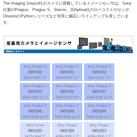
The Imaging Source社がカメラに搭載しているイメージセンサは、Sony
社製のPregius、Pregius S、Starvis、旧Aptina社のローコストのセンサ、
OnsemiのPythonシリーズなど非常に幅広いラインアップを有していま
す。
Sony Pregius S
Sony Pregius S
Sony Pregius S
IMX540
IMX541
IMX542
5320×4600 1.2"
4504×4504 1.1"
5320×3032 1.1"
Sony Pregius S
Sony Pregius S
Sony Pregius S
IMX545
IMX546
IMX547
4096×3000 1/1.1"
2840×2840 2/3"
2448×2048 1/1.8"
Sony Pregius S
Sony Pregius S
Sony Pregius S
IMX548
IMX568
IMX900
2448×2048 1/1.8"
2448×2048 1/1.8"
2048×1536 1/3.1"
Sony Exmor
Sony Pregius
Sony Pregius
IMX183
IMX304
IMX253
5472×3648 1"
4096×3000 1.1"
4096×3000 1.1"