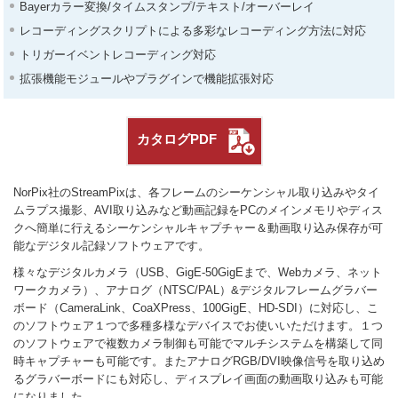
Bayerカラー変換/タイムスタンプ/テキスト/オーバーレイ
レコーディングスクリプトによる多彩なレコーディング方法に対応
トリガーイベントレコーディング対応
拡張機能モジュールやプラグインで機能拡張対応
カタログPDF
NorPix社のStreamPixは、各フレームのシーケンシャル取り込みやタイ
ムラプス撮影、AVI取り込みなど動画記録をPCのメインメモリやディス
クへ簡単に行えるシーケンシャルキャプチャー＆動画取り込み保存が可
能なデジタル記録ソフトウェアです。
様々なデジタルカメラ（USB、GigE-50GigEまで、Webカメラ、ネット
ワークカメラ）、アナログ（NTSC/PAL）&デジタルフレームグラバー
ボード（CameraLink、CoaXPress、100GigE、HD-SDI）に対応し、こ
のソフトウェア１つで多種多様なデバイスでお使いいただけます。１つ
のソフトウェアで複数カメラ制御も可能でマルチシステムを構築して同
時キャプチャーも可能です。またアナログRGB/DVI映像信号を取り込め
るグラバーボードにも対応し、ディスプレイ画面の動画取り込みも可能
になりました。