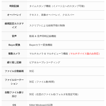
時刻記録
タイムスタンプ機能（イメージ上へのスタンプ可能）
オーバーレイ
テキスト、画像オーバーレイ、クロスバー
録画設定カスタマ
スクリプトによる録画手順の制御
イズ
音声
動画 & 音声同時記録機能
Bayer変換
Bayerカラー変換機能
複数カメラ
マルチカメラ & マルチビューワ機能
（マルチデバイス版のみ対応）
繰り返し記録
ビデオループレコーディング
ファイル分割録画
対応
ファイルローテー
対応（ファイル数/時間）
ション
自動ファイル振り
対応（任意のファイル名/フォルダ名指定可能）
分け
OS
64bit Windows10以降