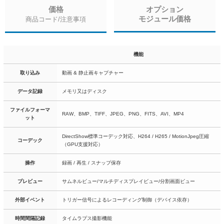
価格
オプション
モジュール価格
商品コード/注意事項
機能
取り込み
動画 & 静止画キャプチャー
データ記録
メモリ又はディスク
ファイルフォーマ
RAW、BMP、TIFF、JPEG、PNG、FITS、AVI、MP4
ット
DirectShow標準コーデック対応、H264 / H265 / MotionJpeg圧縮
コーデック
（GPU支援対応）
操作
録画 / 再生 / スナップ保存
プレビュー
サムネルビュー/マルチディスプレイビュー/分割画面ビュー
外部イベント
トリガー信号によるレコーディング制御（デバイス依存）
時間間隔記録
タイムラプス撮影機能