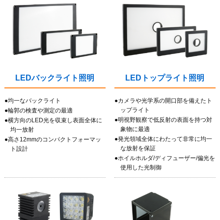
LEDバックライト照明
LEDトップライト照明
●均一なバックライト
●カメラや光学系の開口部を備えたト
ップライト
●輪郭の検査や測定の最適
●明視野観察で低反射の表面を持つ対
●横方向のLED光を収束し表面全体に
象物に最適
均一放射
●発光領域全体にわたって非常に均一
●高さ12mmのコンパクトフォーマッ
な放射を保証
ト設計
●ホイルホルダ/ディフューザー/偏光を
使用した光制御