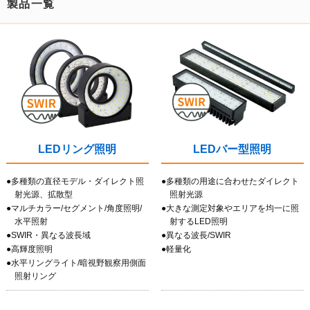
製品一覧
LEDリング照明
LEDバー型照明
●多種類の直径モデル・ダイレクト照
●多種類の用途に合わせたダイレクト
射光源、拡散型
照射光源
●マルチカラー/セグメント/角度照明/
●大きな測定対象やエリアを均一に照
水平照射
射するLED照明
●SWIR・異なる波長域
●異なる波長/SWIR
●高輝度照明
●軽量化
●水平リングライト/暗視野観察用側面
照射リング