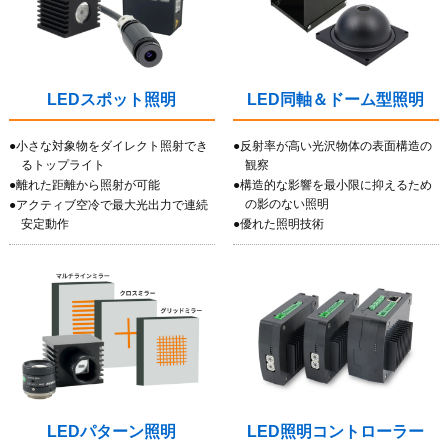
LEDスポット照明
LED同軸＆ドーム型照明
●小さな対象物をダイレクト照射でき
●反射率が高い光沢物体の表面構造の
るトップライト
観察
●離れた距離から照射が可能
●構造的な影響を最小限に抑えるため
の影のない照明
●アクティブ空冷で最大光出力で連続
安定動作
●優れた照明技術
LEDパターン照明
LED照明コントローラー