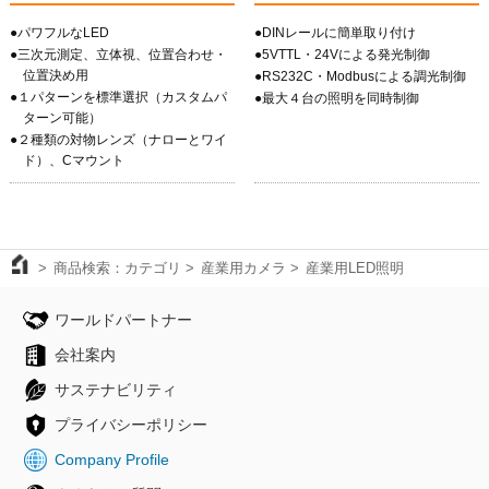
●パワフルなLED
●DINレールに簡単取り付け
●三次元測定、立体視、位置合わせ・
●5VTTL・24Vによる発光制御
位置決め用
●RS232C・Modbusによる調光制御
●１パターンを標準選択（カスタムパ
●最大４台の照明を同時制御
ターン可能）
●２種類の対物レンズ（ナローとワイ
ド）、Cマウント
商品検索：カテゴリ
産業用カメラ
産業用LED照明
ワールドパートナー
会社案内
サステナビリティ
プライバシーポリシー
Company Profile