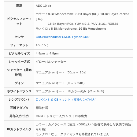
階調
ADC 10 bit
カラー：8-Bit Monochrome, 8-Bit Bayer (RG), 10-Bit Bayer Packed
ピクセルフォーマ
(RG),
ット
16-Bit Bayer (RG), YUV 4:2:2, YUV 4:1:1, RGB24
モノクロ：8-Bit Monochrome, 16-Bit Monochrome
センサ
OnSemiconductor CMOS Python1300
フォーマット
1/2インチ
ピクセルサイズ
4.8μm ｘ 4.8μm
シャッター方式
グローバルシャッター
シャッター（露光
マニュアル or オート（50µs ～ 10s）
時間）
ゲイン
マニュアル or オート（0 ～ 9.2dB）
ホワイトバランス
マニュアル or オート ※カラーのみ（-2 ～ 6dB）
レンズマウント
Cマウント & CSマウント（変換リング付き）
三脚アダプタ
標準付属
外部入力/出力
GPI/O, トリガー入力 & ストロボ出力
カラー：カメラケースに固定（DBKという型番で取外した状態で納品
IRカットフィルタ
も可能）
モノクロ：なし、クリアガラスも搭載されていません