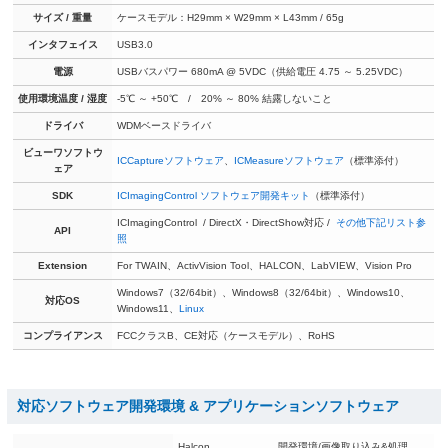
サイズ / 重量
ケースモデル：H29mm × W29mm × L43mm / 65g
インタフェイス
USB3.0
電源
USBバスパワー 680mA @ 5VDC（供給電圧 4.75 ～ 5.25VDC）
使用環境温度 / 湿度
-5℃ ～ +50℃ / 20% ～ 80% 結露しないこと
ドライバ
WDMベースドライバ
ビューワソフトウ
ICCaptureソフトウェア
、
ICMeasureソフトウェア
（標準添付）
ェア
SDK
ICImagingControl ソフトウェア開発キット
（標準添付）
ICImagingControl / DirectX・DirectShow対応 /
その他下記リスト参
API
照
Extension
For TWAIN、ActivVision Tool、HALCON、LabVIEW、Vision Pro
Windows7（32/64bit）、Windows8（32/64bit）、Windows10、
対応OS
Windows11、
Linux
コンプライアンス
FCCクラスB、CE対応（ケースモデル）、RoHS
対応ソフトウェア開発環境 & アプリケーションソフトウェア
Halcon
開発環境/画像取り込み&処理