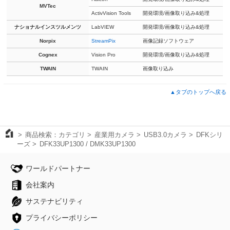
MVTec
ActivVision Tools
開発環境/画像取り込み&処理
ナショナルインスツルメンツ
LabVIEW
開発環境/画像取り込み&処理
Norpix
StreamPix
画像記録ソフトウェア
Cognex
Vision Pro
開発環境/画像取り込み&処理
TWAIN
TWAIN
画像取り込み
▲タブのトップへ戻る
商品検索：カテゴリ
産業用カメラ
USB3.0カメラ
DFKシリ
ーズ
DFK33UP1300 / DMK33UP1300
ワールドパートナー
会社案内
サステナビリティ
プライバシーポリシー