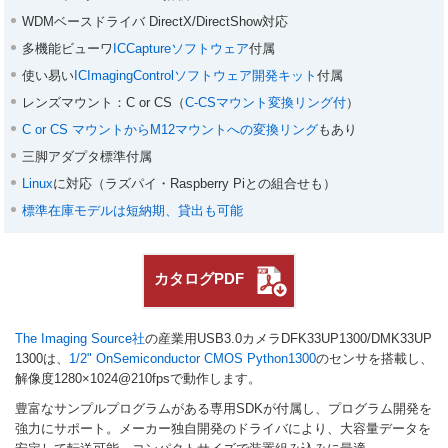
WDMベースドライバ DirectX/DirectShow対応
多機能ビューワ
ICCaptureソフトウェア
付属
使い易い
ICImagingControlソフトウェア開発キット
付属
レンズマウント：C or CS（
C-CSマウント変換リング付
）
C or CS マウントからM12マウントへの変換リング
もあり
三脚アダプタ標準付属
Linux
に対応（ラズパイ・Raspberry Piとの組合せも）
標準在庫モデルは短納期、貸出も可能
カタログPDF
The Imaging Source社
の産業用USB3.0カメラDFK33UP1300/DMK33UP
1300は、
1/2" OnSemiconductor CMOS Python1300
のセンサを搭載し、
解像度1280×1024@210fpsで動作します。
豊富なサンプルプログラムがある専用SDKが付属し、プログラム開発を
強力にサポート。メーカー独自開発のドライバにより、大容量データを