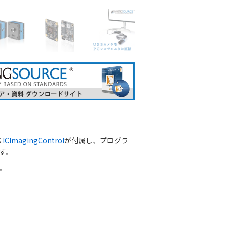
K
ICImagingControl
が付属し、プログラ
す。
。