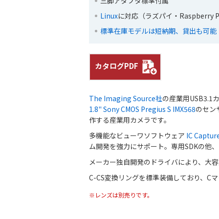
三脚アダプタ標準付属
Linux
に対応（ラズパイ・Raspberry
標準在庫モデルは短納期、貸出も可能
カタログPDF
The Imaging Source社
の産業用USB3.1カメ
1.8" Sony CMOS Pregius S IMX568
のセンサ
作する産業用カメラです。
多機能なビューワソフトウェア
IC Captur
ム開発を強力にサポート。専用SDKの他、H
メーカー独自開発のドライバにより、大容
C-CS変換リングを標準装備しており、C
※レンズは別売りです。