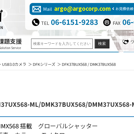
argo@argocorp.com
Mail
お見積依頼
06-6151-9283
06
TEL
FAX
課題支援
Solution Service
USB3.0カメラ
DFKシリーズ
DFK37BUX568 / DMK37BUX568
M37UX568-ML/DMK37BUX568/DMM37UX568-
S IMX568 搭載
グローバルシャッター