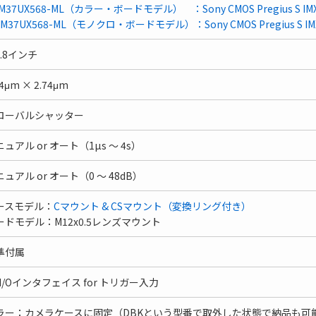
M37UX568-ML（カラー・ボードモデル） ：Sony CMOS Pregius S IMX
M37UX568-ML（モノクロ・ボードモデル）：Sony CMOS Pregius S IM
1.8インチ
74μm × 2.74μm
ローバルシャッター
ュアル or オート（1µs ～ 4s）
ュアル or オート（0 ～ 48dB）
ースモデル：
Cマウント & CSマウント（変換リング付き）
ードモデル：M12x0.5レンズマウント
準付属
PI/Oインタフェイス for トリガー入力
ラー：カメラケースに固定（DBKという型番で取外した状態で納品も可