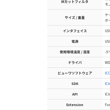
IRカットフィルタ
モ
ケー
サイズ / 重量
ボー
インタフェイス
US
電源
US
使用環境温度 / 湿度
-5
ドライバ
W
ビューワソフトウェア
IC
SDK
IC
API
IC
Extension
Fo