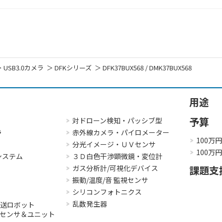
USB3.0カメラ
DFKシリーズ
DFK37BUX568 / DMK37BUX568
用途
予算
対ドローン検知・パッシブ型
ラ
赤外線カメラ・パイロメーター
100万
分光イメージ・ＵＶセンサ
100万
システム
３Ｄ白色干渉顕微鏡・変位計
ガス分析計/可視化デバイス
課題支
振動/温度/音 監視センサ
シリコンフォトニクス
乱数発生器
搬送ロボット
３Ｄセンサ＆ユニット