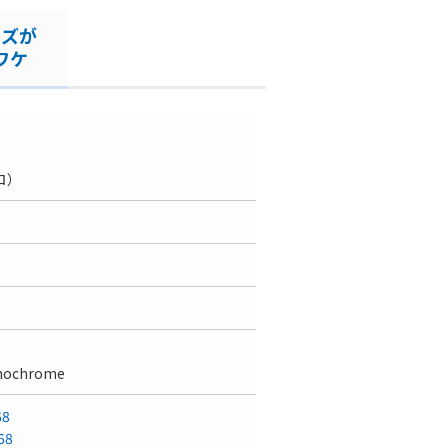
ーズが
ワケ
クロ）
onochrome
68
68