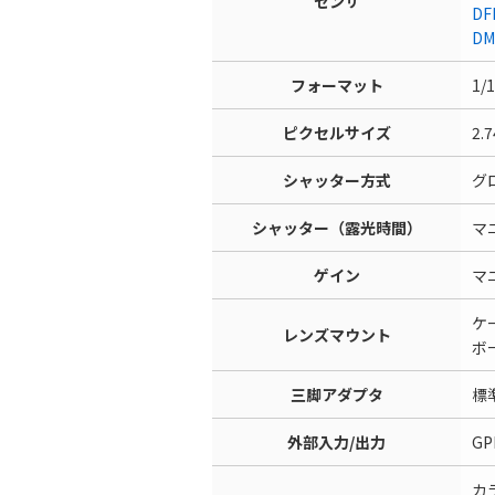
センサ
DF
DM
フォーマット
1/
ピクセルサイズ
2.
シャッター方式
グ
シャッター（露光時間）
マニ
ゲイン
マニ
ケ
レンズマウント
ボ
三脚アダプタ
標
外部入力/出力
G
カ