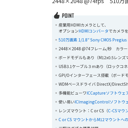
2448×2048 @74fps 51
産業用HDMIカメラとして、
オプション
HDMIコンバータ
でカメラ
510万画素 1/1.8" Sony CMOS Pregiu
2448×2048 @74フレーム/秒 カラー
ボードモデルもあり（M12x0.5レン
USB3.1ケーブル３mあり（ロックコ
GPI/Oインターフェース搭載（ボード
WDMベースドライバ DirectX/Direct
多機能ビューワ
ICCaptureソフトウェ
使い易い
ICImagingControlソフ
レンズマウント：C or CS（
C-CSマ
C or CS マウントからM12マウント