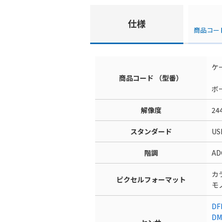
仕様
商品コー
ケ
商品コード （型番）
D
ボー
解像度
24
スタンダード
US
階調
ADC
カラ
ピクセルフォーマット
モノ
DF
DM