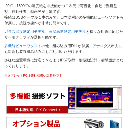
-20℃～1500℃の温度域を非接触かつ二次元で可視化、自動で温度監
視、自動検査、録画等が可能です。
接続はUSBケーブル１本のみで、日本語対応の多機能ビューワソフトも
付属し、接続や操作が非常に簡単です。
ガラス温度測定用モデル
、
高温高速測定用モデル
と様々な用途に応じた
サーモグラフィが選択可能です。
多機能ビューワソフト
の他、組み込み用DLLが付属、アナログ入出力に
も対応し装置組み込みにもご利用いただけます。
多様な設置環境に対応できるようIP67取得・耐振動設計・衝撃設計とな
っております。
※タブレットPCは弊社取扱い対象外です