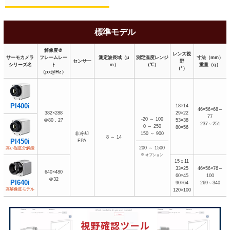
標準モデル
解像度＠
レンズ視
サーモカメラ
フレームレー
測定波長域（μ
測定温度レンジ
寸法（mm）
センサー
野
シリーズ名
ト
ｍ）
（℃）
重量（g）
（°）
（px@Hz）
PI400i
18×14
46×56×68～
382×288
29×22
77
-20 ～ 100
＠80 , 27
53×38
237～251
0 ～ 250
80×56
非冷却
150 ～ 900
8 ～ 14
PI450i
FPA
―――――――
200 ～ 1500
高い温度分解能
※ オプション
15ｘ11
33×25
46×56×76～
640×480
60×45
100
＠32
PI640i
90×64
269～340
高解像度モデル
120×100