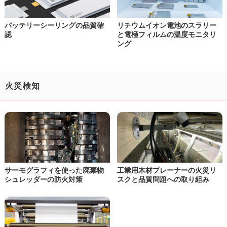
バッテリーシーリングの品質確
リチウムイオン電池のスラリー
認
と
電極フィルムの温度モニタリ
ング
火災検知
サーモグラフィを使った
廃棄物
工業用木材プレーナーの
火災リ
シュレッダーの防火対策
スクと品質問題への取り組み