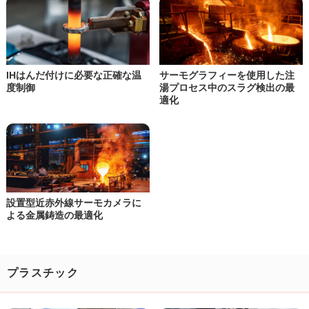
IHはんだ付けに必要な正確な温
サーモグラフィーを使用した
注
度制御
湯プロセス中のスラグ検出の最
適化
設置型近赤外線サーモカメラに
よる
金属鋳造の最適化
プラスチック