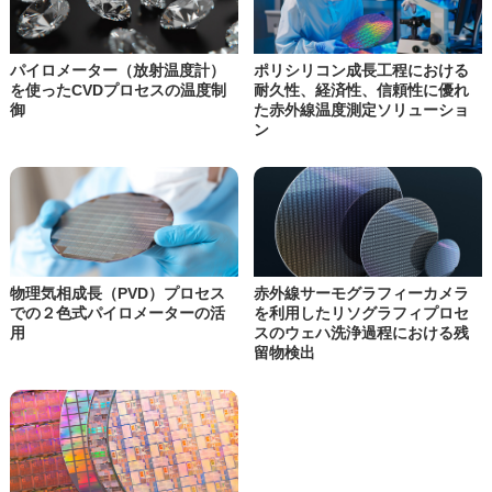
パイロメーター（放射温度計）
ポリシリコン成長工程における
を使った
CVDプロセスの温度制
耐久性、経済性、信頼性に優れ
御
た赤外線温度測定ソリューショ
ン
物理気相成長（PVD）プロセス
赤外線サーモグラフィーカメラ
での
２色式パイロメーターの活
を利用したリソグラフィプロセ
用
スのウェハ洗浄過程における残
留物検出