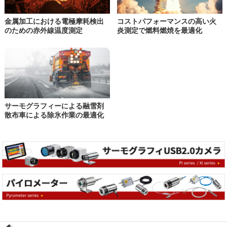
金属加工における
電極摩耗検出
コストパフォーマンスの高い火
のための赤外線温度測定
炎測定で
燃料燃焼を最適化
サーモグラフィーによる
融雪剤
散布車による除氷作業の最適化