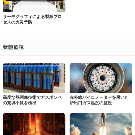
サーモグラフィによる
製紙プロ
セスの火災予防
状態監視
高度な熱画像技術で
ガスボンベ
赤外線パイロメーターを用いた
の充填不良を検出
炉出口ガス温度の監視