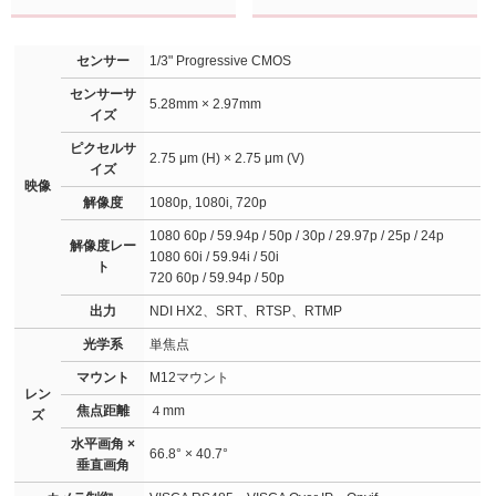
センサー
1/3" Progressive CMOS
センサーサ
5.28mm × 2.97mm
イズ
ピクセルサ
2.75 μm (H) × 2.75 μm (V)
イズ
映像
解像度
1080p, 1080i, 720p
1080 60p / 59.94p / 50p / 30p / 29.97p / 25p / 24p
解像度レー
1080 60i / 59.94i / 50i
ト
720 60p / 59.94p / 50p
出力
NDI HX2、SRT、RTSP、RTMP
光学系
単焦点
マウント
M12マウント
レン
焦点距離
４mm
ズ
水平画角 ×
66.8° × 40.7°
垂直画角