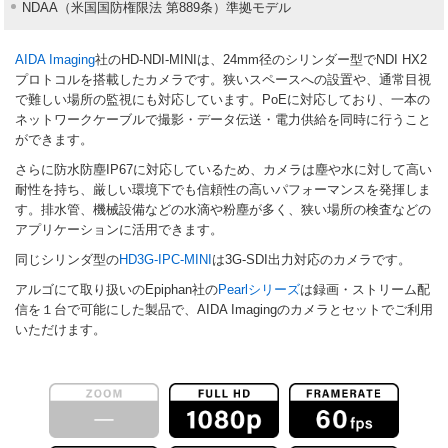
NDAA（米国国防権限法 第889条）準拠モデル
AIDA Imaging
社のHD-NDI-MINIは、24mm径のシリンダー型でNDI HX2
プロトコルを搭載したカメラです。狭いスペースへの設置や、通常目視
で難しい場所の監視にも対応しています。PoEに対応しており、一本の
ネットワークケーブルで撮影・データ伝送・電力供給を同時に行うこと
ができます。
さらに防水防塵IP67に対応しているため、カメラは塵や水に対して高い
耐性を持ち、厳しい環境下でも信頼性の高いパフォーマンスを発揮しま
す。排水管、機械設備などの水滴や粉塵が多く、狭い場所の検査などの
アプリケーションに活用できます。
同じシリンダ型の
HD3G-IPC-MINI
は3G-SDI出力対応のカメラです。
アルゴにて取り扱いのEpiphan社の
Pearlシリーズ
は録画・ストリーム配
信を１台で可能にした製品で、AIDA Imagingのカメラとセットでご利用
いただけます。