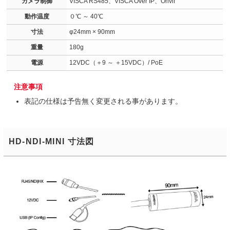
カメラ制御
VISCA RS485、VISCA Over IP、Onvif
動作温度
０℃ ～ 40℃
寸法
φ24mm × 90mm
重量
180g
電源
12VDC（＋9 ～ ＋15VDC）/ PoE
注意事項
表記の仕様は予告無く変更される事があります。
HD-NDI-MINI 寸法図