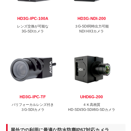
HD3G-IPC-100A
HD3G-NDI-200
レンズ交換が可能な
３G-SDI同時出力可能
3G-SDIカメラ
NDI HX3カメラ
HD3G-IPC-TF
UHD6G-200
バリフォーカルレンズ付き
４Ｋ高画質
３G-SDIカメラ
HD-SDI/3G-SDI/6G-SDカメラ
屋外での利用に最適な防水防塵IP67対応カメラ