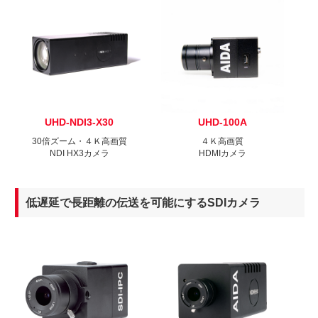
UHD-NDI3-X30
UHD-100A
30倍ズーム・４Ｋ高画質
４Ｋ高画質
NDI HX3カメラ
HDMIカメラ
低遅延で長距離の伝送を可能にするSDIカメラ