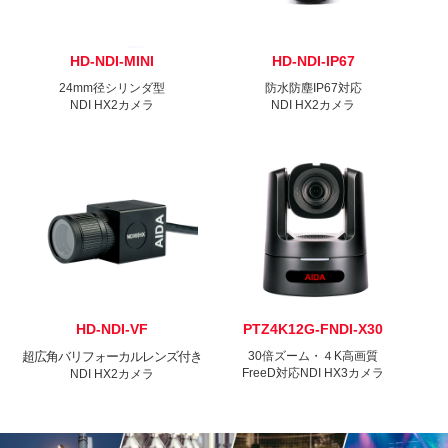
HD-NDI-MINI
HD-NDI-IP67
24mm径シリンダ型
防水防塵IP67対応
NDI HX2カメラ
NDI HX2カメラ
HD-NDI-VF
PTZ4K12G-FNDI-X30
超広角バリフォーカルレンズ付き
30倍ズーム・４K高画質
FreeD対応NDI HX3カメラ
NDI HX2カメラ