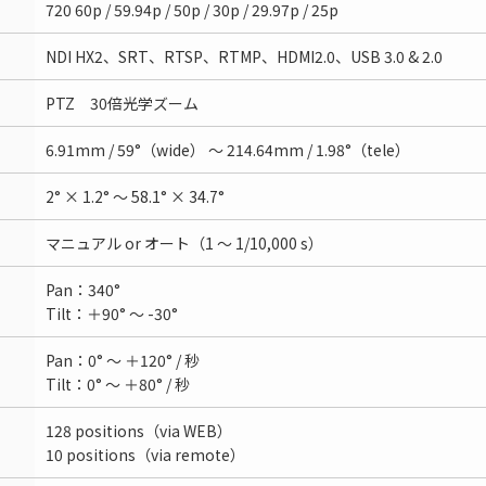
720 60p / 59.94p / 50p / 30p / 29.97p / 25p
NDI HX2、SRT、RTSP、RTMP、HDMI2.0、USB 3.0 & 2.0
PTZ 30倍光学ズーム
6.91mm / 59°（wide） ～ 214.64mm / 1.98°（tele）
角
2° × 1.2° ～ 58.1° × 34.7°
マニュアル or オート（1 ～ 1/10,000 s）
Pan：340°
Tilt：＋90° ～ -30°
Pan：0° ～ ＋120° / 秒
Tilt：0° ～ ＋80° / 秒
128 positions（via WEB）
10 positions（via remote）