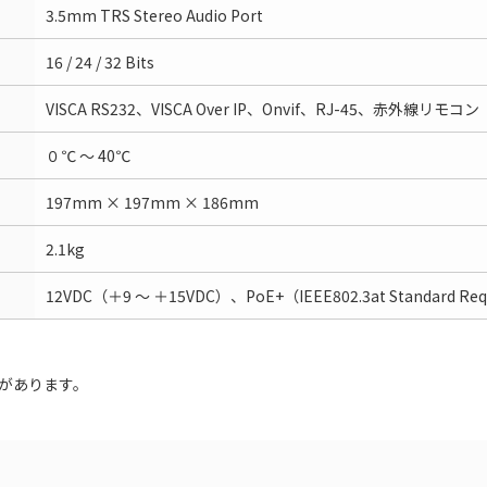
3.5mm TRS Stereo Audio Port
16 / 24 / 32 Bits
VISCA RS232、VISCA Over IP、Onvif、RJ-45、赤外線リモコン
０℃ ～ 40℃
197mm × 197mm × 186mm
2.1kg
12VDC（＋9 ～ ＋15VDC）、PoE+（IEEE802.3at Standard Req
があります。