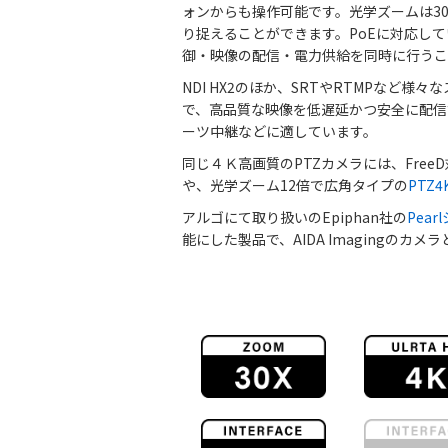
ォンからも操作可能です。光学ズームは3
り捉えることができます。PoEに対応して
御・映像の配信・電力供給を同時に行うこ
NDI HX2のほか、SRTやRTMPなど
で、高品質な映像を低遅延かつ安全に配信
ーツ中継などに適しています。
同じ４Ｋ高画質のPTZカメラには、FreeD
や、光学ズーム12倍で広角タイプの
PTZ4K
アルゴにて取り扱いのEpiphan社の
Pear
能にした製品で、AIDA Imagingのカ