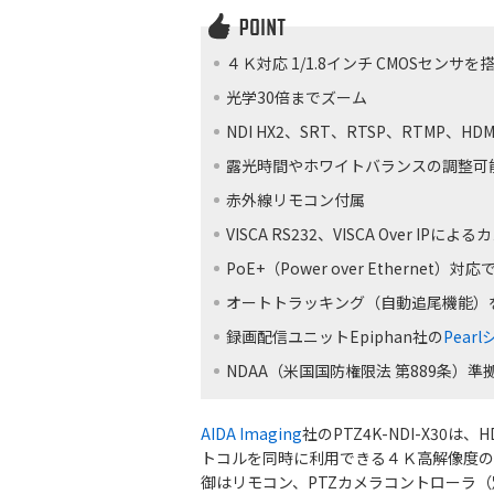
４Ｋ対応 1/1.8インチ CMOSセンサを
光学30倍までズーム
NDI HX2、SRT、RTSP、RTMP、H
露光時間やホワイトバランスの調整可
赤外線リモコン付属
VISCA RS232、VISCA Over IP
PoE+（Power over Ethernet
オートトラッキング（自動追尾機能）
録画配信ユニットEpiphan社の
Pear
NDAA（米国国防権限法 第889条）準
AIDA Imaging
社のPTZ4K-NDI-X30は
トコルを同時に利用できる４Ｋ高解像度の
御はリモコン、PTZカメラコントローラ