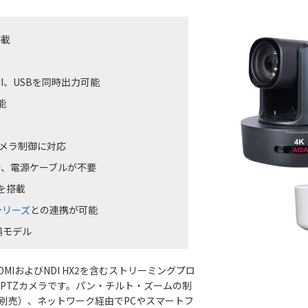
搭載
DMI、USBを同時出力可能
能
によるカメラ制御に対応
）対応で、電源ケーブルが不要
を搭載
lシリーズ
との連携が可能
拠モデル
、HDMIおよびNDI HX2を含むストリーミングプロ
PTZカメラです。パン・チルト・ズームの制
（別売）、ネットワーク経由でPCやスマートフ