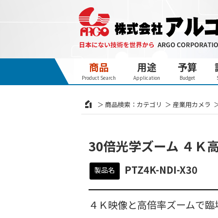
商品
用途
予算
Product Search
Application
Budget
商品検索：カテゴリ
産業用カメラ
30倍光学ズーム ４Ｋ高画
PTZ4K-NDI-X30
製品名
４Ｋ映像と高倍率ズームで臨