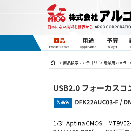
商品
用途
予算
Product Search
Application
Budget
商品検索：カテゴリ
産業用カメラ
USB2.0 フォーカス
DFK22AUC03-F / D
製品名
1/3" Aptina CMOS MT9V0