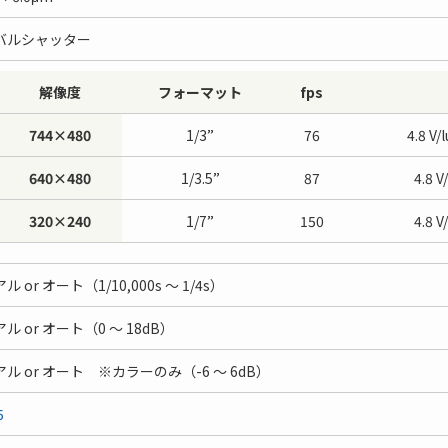
バルシャッター
解像度
フォーマット
fps
744×480
1/3”
76
4.8 
640×480
1/3.5”
87
4.8
320×240
1/7”
150
4.8
 or オート（1/10,000s ～ 1/4s）
ル or オート（0 ～ 18dB）
ル or オート ※カラーのみ（-6 ～ 6dB）
5