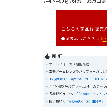
744×480 @76fps 35万
こちらの商品は販
DF
●同等品はこちら⇒
オートフォーカス機能搭載
電動ズームレンズやバリフォーカルレ
35万画素 1/3" Aptina CMOS MT9V0
744×480 @76フレーム/秒 カラー o
多機能ビューワ、
ICCapture ソフト
使い易い
ICImagingControl開発キッ