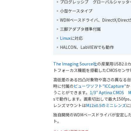
プログレッシブ グローバルシャッタ
小型ケースタイプ
WDMベースドライバ、DirectX/Direct
三脚アダプタ標準付属
Linux
に対応
HALCON、LabVIEWでも動作
The Imaging Source社
の産業用USB2.0カメ
トフォーカス機能を搭載したCMOSセンサU
高低差のある凹凸対象物や高さの異なる台
時に付属の
ビューワソフト"ICCapture"
か
うことができます。
1/3" Aptina CMOS 
sで動作します。画素切出しで最大150f
レンズマウントは
M12x0.5のミニレンズ
に
独自開発のWDMベースドライバが安定し
ト。