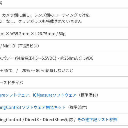
属
：カメラ側に無し、レンズ側のコーティングで対応
ロ：なし、クリアガラスも搭載されていません
mm × W35.2mm × L26.75mm / 50g
0 / Mini-B（平型5ピン）
パワー (供給電圧4.5～5.5VDC)・約250ｍA @ 5VDC
～ ＋45℃ / 20% ～ 80% 結露しないこと
ベースドライバ
ptureソフトウェア
、
ICMeasureソフトウェア
（標準添付）
agingControl ソフトウェア開発キット
（標準添付）
ingControl / DirectX・DirectShow対応 /
その他下記リスト参照