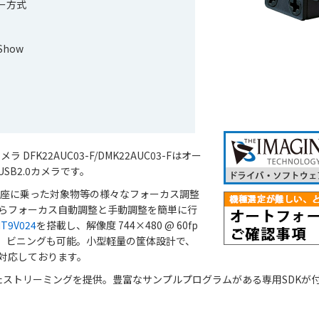
ー方式
Show
ラ DFK22AUC03-F/DMK22AUC03-Fはオー
SB2.0カメラです。
座に乗った対象物等の様々なフォーカス調整
らフォーカス自動調整と手動調整を簡単に行
MT9V024
を搭載し、解像度 744×480 @ 60fp
ps、ビニングも可能。小型軽量の筐体設計で、
対応しております。
たストリーミングを提供。豊富なサンプルプログラムがある専用SDKが