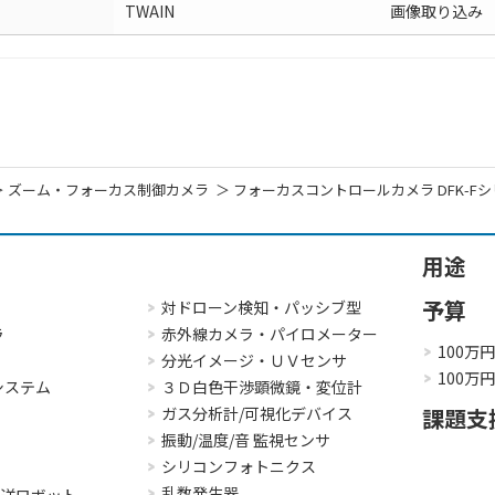
TWAIN
画像取り込み
ズーム・フォーカス制御カメラ
フォーカスコントロールカメラ DFK-F
用途
予算
対ドローン検知・パッシブ型
ラ
赤外線カメラ・パイロメーター
100万
分光イメージ・ＵＶセンサ
100万
システム
３Ｄ白色干渉顕微鏡・変位計
ガス分析計/可視化デバイス
課題支
振動/温度/音 監視センサ
シリコンフォトニクス
乱数発生器