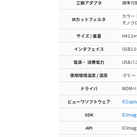
三脚アダプタ
標準付
カラー
IRカットフィルタ
モノク
サイズ / 重量
H43.2
インタフェイス
USB2.
電源・ 消費電力
USBバス
使用環境温度 / 湿度
-5℃ 
ドライバ
WDM
ビューワソフトウェア
ICCa
SDK
ICIm
API
ICImag