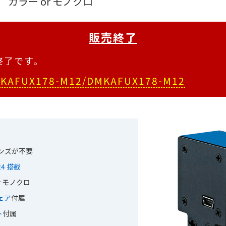
画素 カラー or モノクロ
販売終了
売終了です。
KAFUX178-M12/DMKAFUX178-M12
ンズが不要
24 搭載
r モノクロ
ウェア
付属
ト
付属