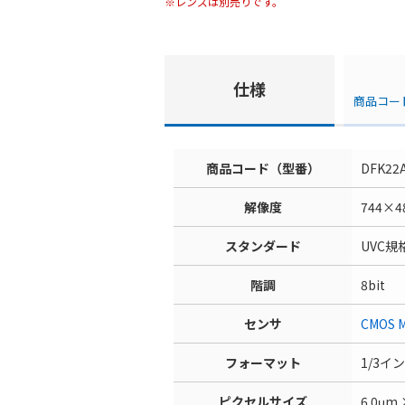
※レンズは別売りです。
仕様
商品コー
商品コード（型番）
DFK22
解像度
744×4
スタンダード
UVC規
階調
8bit
センサ
CMOS
フォーマット
1/3イ
ピクセルサイズ
6.0μm 