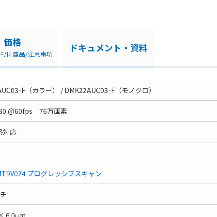
価格
ドキュメント・資料
ド/付属品/注意事項
AUC03-F（カラー） / DMK22AUC03-F（モノクロ）
80 @60fps 76万画素
格対応
 MT9V024 プログレッシブスキャン
ンチ
× 6.0μm