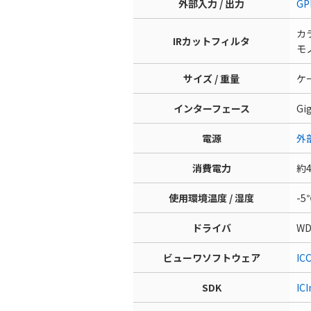
外部入力 / 出力
GP
カ
IRカットフィルタ
モ
サイズ / 重量
ケー
インターフェース
G
電源
外
消費電力
約4
使用環境温度 / 湿度
-5
ドライバ
W
ビューワソフトウェア
IC
SDK
IC