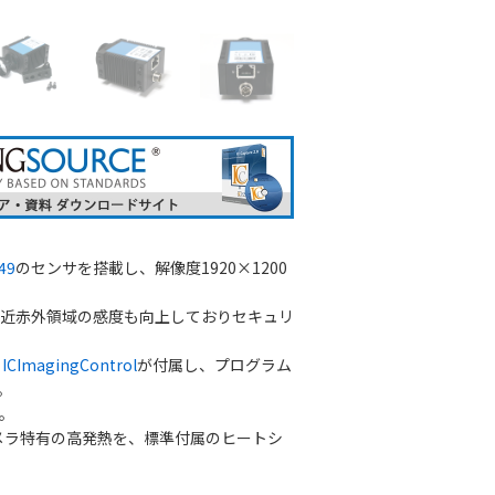
49
のセンサを搭載し、解像度1920×1200
。近赤外領域の感度も向上しておりセキュリ
K
ICImagingControl
が付属し、プログラム
。
。
カメラ特有の高発熱を、標準付属のヒートシ