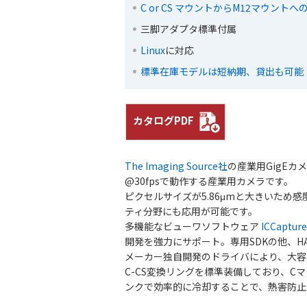
C or CS マウントからM12マウント
三脚アダプタ標準付属
Linux
に対応
標準在庫モデルは短納期、貸出も可能
カタログPDF
The Imaging Source社
の産業用GigEカメラD
@30fpsで動作する産業用カメラです。
ピクセルサイズが5.86μmと大きいた
ティ分野にも応用が可能です。
多機能なビューワソフトウェア
ICCapture
開発を強力にサポート。専用SDKの他、HA
メーカー独自開発のドライバにより、大容
C-CS変換リングを標準装備しており、C
ンクで効率的に冷却することで、熱害防止