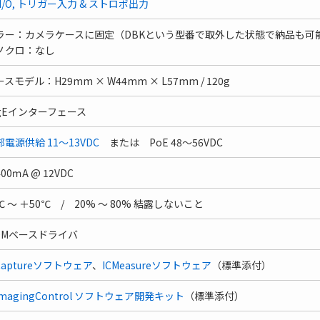
I/O, トリガー入力 & ストロボ出力
ラー：カメラケースに固定（DBKという型番で取外した状態で納品も可
ノクロ：なし
スモデル：H29mm × W44mm × L57mm / 120g
igEインターフェース
部電源供給 11～13VDC
または PoE 48～56VDC
00ｍA @ 12VDC
℃ ～ ＋50℃ / 20% ～ 80% 結露しないこと
DMベースドライバ
Captureソフトウェア
、
ICMeasureソフトウェア
（標準添付）
ImagingControl ソフトウェア開発キット
（標準添付）