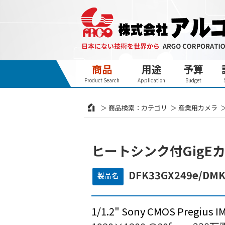
商品
用途
予算
Product Search
Application
Budget
商品検索：カテゴリ
産業用カメラ
ヒートシンク付GigE
DFK33GX249e/DMK
製品名
1/1.2" Sony CMOS Pregius 