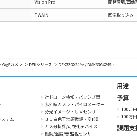
Vision Pro
開発環境/画像
TWAIN
画像取り込み
GigEカメラ
DFKシリーズ
DFK33GX249e / DMK33GX249e
用途
予算
対ドローン検知・パッシブ型
ラ
赤外線カメラ・パイロメーター
100万
分光イメージ・ＵＶセンサ
100万
システム
３Ｄ白色干渉顕微鏡・変位計
ガス分析計/可視化デバイス
課題支
振動/温度/音 監視センサ