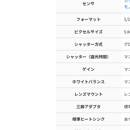
カラ
センサ
モノ
フォーマット
1/
ピクセルサイズ
5.
シャッター方式
グ
シャッター（露光時間）
マニ
ゲイン
マニ
ホワイトバランス
マ
レンズマウント
レ
三脚アダプタ
標
標準ヒートシンク
あ