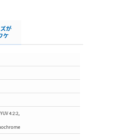
ーズが
ワケ
YUV 4:2:2,
onochrome