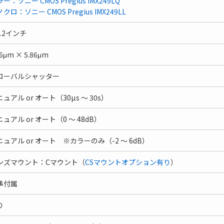
ー：ソニー CMOS Pregius IMX249LQ
クロ：ソニー CMOS Pregius IMX249LL
1.2インチ
86μm × 5.86μm
ローバルシャッター
ュアル or オート（30µs ～ 30s）
ュアル or オート（0 ～ 48dB）
ニュアル or オート ※カラーのみ（-2 ～ 6dB）
ンズマウント：Cマウント（
CSマウントオプション有り
）
準付属
り