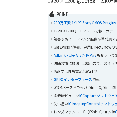
1920×1200 @30fps 23
230万画素 1/1.2" Sony CMOS Pregius
1920×1200 @30フレーム/秒 カラー
熱害予防ヒートシンク無償標準付属で
GigEVision準拠、専用DirectSho
AdLink PCIe-GIE74P-PoE
もセットで
遠隔設置に最適（100mまで）スイッ
PoE又は外部電源供給可能
GPI/Oインターフェース
搭載
WDMベースドライバ DirectX/Direct
多機能ビューワ
ICCaptureソフトウェ
使い易い
ICImagingControlソフ
レンズマウント：C（CSオプションは