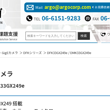
argo@argocorp.com
Mail
お見積依頼
06-6151-9283
06
TEL
FAX
課題支援
Solution Service
GigEカメラ
DFKシリーズ
DFK33GX249e / DMK33GX249e
カメラ
33GX249e
IMX249 搭載