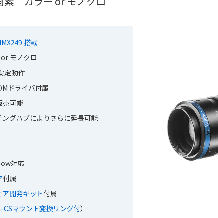
0万画素 カラー or モノクロ
 IMX249 搭載
 or モノクロ
安定動作
w/WDMドライバ付属
販売可能
チングハブによりさらに延長可能
Show対応
ア
付属
トウェア開発キット
付属
C-CSマウント変換リング付
）