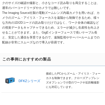
クのサイズの確認や撮影と、小さなコード読み取りを両立することは、
通常のバーコードリーダやカメラでは難しいです。
The Imaging Source社製の電動ズームレンズ内蔵カメラを用いれば、カ
メラのズーム・アイリス・フォーカスを遠隔から制御できるため、様々
な方向の1D/2Dコードの読み取りだけではなく、ワーク全体の確認など
の視覚データもキャプチャできるため、エラーが減少し生産性を向上さ
せることができます。また、GigEインターフェースで長いケーブル長
と、安定した通信を享受できるので、遠隔監視やサーバールームまでの
配線が非常にスムーズなので導入が容易です。
この事例におすすめの製品
接続したPCからズーム・アイリス・フォー
カスを制御できます。クローズアップレン
DFKZシリーズ
ズオプションで小型のワークや近距離撮影
にも対応しています。