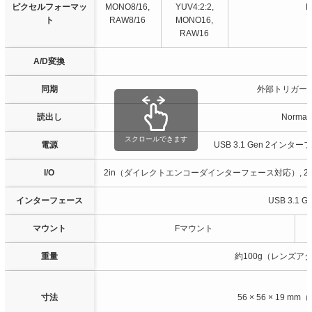
ピクセルフォーマッ
MONO8/16,
YUV4:2:2,
M
ト
RAW8/16
MONO16,
RAW16
A/D変換
同期
外部トリガー
読出し
Norm
スクロールできます
電源
USB 3.1 Gen 2イ
I/O
2in（ダイレクトエンコーダインターフェース対応）, 2out, 1 I/
インターフェース
USB 3.1 
マウント
Fマウント
重量
約100g（レンズア
寸法
56 × 56 × 19 