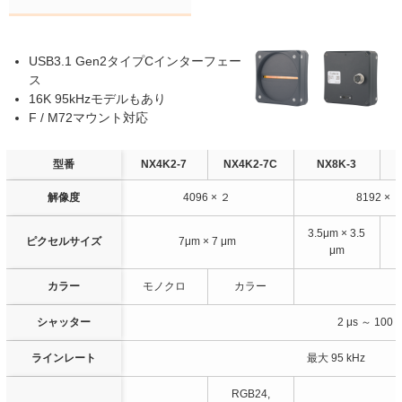
USB3.1 Gen2タイプCインターフェー
ス
16K 95kHzモデルもあり
F / M72マウント対応
型番
NX4K2-7
NX4K2-7C
NX8K-3
解像度
4096 × ２
8192 × 
3.5μm × 3.5
ピクセルサイズ
7μm × 7 μm
μm
カラー
モノクロ
カラー
シャッター
2 μs ～ 10
ラインレート
最大 95 kHz
RGB24,