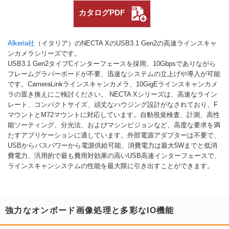
カタログPDF
Alkeria社
（イタリア）のNECTA XのUSB3.1 Gen2の高速ラインスキャ
ンカメラシリーズです。
USB3.1 Gen2タイプCインターフェースを採用、10Gbpsでありながら
フレームグラバーボードが不要、迅速なシステムの立上げや導入が可能
です。CameraLinkラインスキャンカメラ、10GigEラインスキャンカメ
ラの置き換えにご検討ください。 NECTA Xシリーズは、高速なライン
レート、コンパクトサイズ、頑丈なハウジング設計がなされており、F
マウントとM72マウントに対応しています。自動視覚検査、計測、高性
能ソーティング、分光法、およびマシンビジョンなど、高度な要求を満
たすアプリケーションに適しています。外部電源アダプターは不要で、
USBからバスパワーから電源供給可能、消費電力は最大5Wまでと低消
費電力、汎用的で最も費用対効果の高いUSB高速インターフェースで、
ラインスキャンシステムの性能を最大限に引き出すことができます。
強力なオンボード画像処理と多彩なIO機能