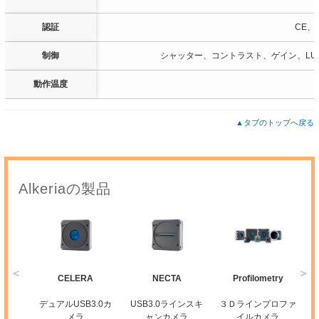
認証
CE、R
制御
シャッター、コントラスト、ゲイン、LU
動作温度
▲タブのトップへ戻る
Alkeriaの製品
CELERA
NECTA
Profilometry
ードカメ
デュアルUSB3.0カ
USB3.0ラインスキ
３Ｄラインプロファ
メラ
ャンカメラ
イルカメラ