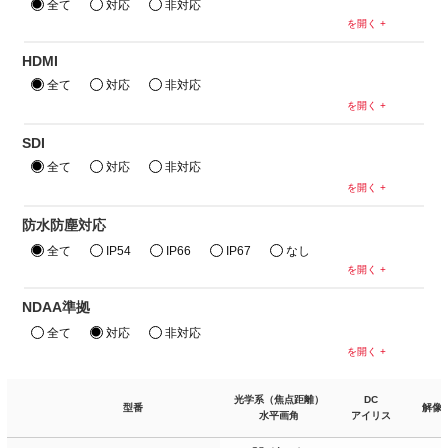
全て
対応
非対応
HDMI
全て
対応
非対応
SDI
全て
対応
非対応
防水防塵対応
全て
IP54
IP66
IP67
なし
NDAA準拠
全て
対応
非対応
光学系
（焦点距離）
DC
型番
解像
水平画角
アイリス