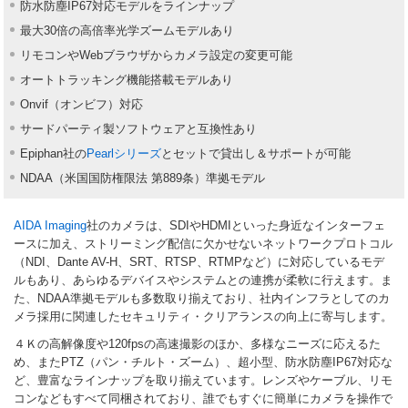
防水防塵IP67対応モデルをラインナップ
最大30倍の高倍率光学ズームモデルあり
リモコンやWebブラウザからカメラ設定の変更可能
オートトラッキング機能搭載モデルあり
Onvif（オンビフ）対応
サードパーティ製ソフトウェアと互換性あり
Epiphan社の
Pearlシリーズ
とセットで貸出し＆サポートが可能
NDAA（米国国防権限法 第889条）準拠モデル
AIDA Imaging
社のカメラは、SDIやHDMIといった身近なインターフェ
ースに加え、ストリーミング配信に欠かせないネットワークプロトコル
（NDI、Dante AV-H、SRT、RTSP、RTMPなど）に対応しているモデ
ルもあり、あらゆるデバイスやシステムとの連携が柔軟に行えます。ま
た、NDAA準拠モデルも多数取り揃えており、社内インフラとしてのカ
メラ採用に関連したセキュリティ・クリアランスの向上に寄与します。
４Ｋの高解像度や120fpsの高速撮影のほか、多様なニーズに応えるた
め、またPTZ（パン・チルト・ズーム）、超小型、防水防塵IP67対応な
ど、豊富なラインナップを取り揃えています。レンズやケーブル、リモ
コンなどもすべて同梱されており、誰でもすぐに簡単にカメラを操作で