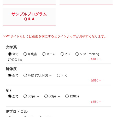
サンプルプログラム
Ｑ＆Ａ
※PCサイトもしくは画面を横にするとラインナップが見やすくなります。
光学系
全て
単焦点
ズーム
PTZ
Auto Tracking
DC Iris
解像度
全て
FHD (フルHD) ～
４Ｋ
fps
全て
30fps ～
60fps ～
120fps
IPプロトコル