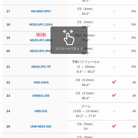
54.2°
CS
（4mm）
17
HD-NDI3-IP67
－
FHD
54.2°
CS
（4mm）
18
HD3G-IPC-100A
－
FHD
69.7°
M12（3.6mm）
19
－
FHD
75.4°
HD3G-IPC-MINI
スクロールできます
CS
（4mm）
20
HD3G-IPC-IP67
－
FHD
69.7°
手動バリフォーカル
21
HD3G-IPC-TF
（5 ～ 50mm）
－
FHD
6.4° ～ 58.2°
CS（3.2mm）
22
UHD-100A
4K
88.4°
CS（3.2mm）
23
UHD6G-200
4K
88.4°
ズーム
24
UHD-X3L
（3.85 ～ 13.4mm）
－
4K
26.1° ～ 77.9°
CS（5mm）
26
UHD-NDI3-300
4K
75°
CS（5mm）