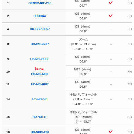
CS
（4mm）
1
GEN3G-IPC-200
FHD
69.7°
CS
（4mm）
2
HD-100A
FHD
66.8°
CS
（4mm）
4
HD-100A-IP67
－
FHD
66.8°
ズーム
8
HD-X3L-IP67
（3.85 ～ 13.4mm）
－
FHD
22.3° ～ 68.9°
CS
（4mm）
9
HD-NDI-CUBE
－
FHD
66.8°
M12（4mm）
10
－
FHD
66.8°
HD-NDI-MINI
CS
（4mm）
11
HD-NDI-IP67
－
FHD
66.8°
手動バリフォーカル
14
HD-NDI-VF
（2.8 ～ 12mm）
－
FHD
24.8° ～ 86.6°
手動バリフォーカル
15
HD-NDI-TF
（5 ～ 50mm）
－
FHD
6° ～ 55.7°
CS
（4mm）
16
HD-NDI3-120
FHD