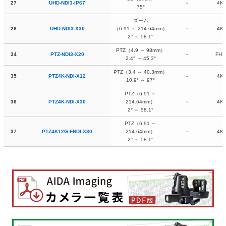
27
UHD-NDI3-IP67
－
4K
75°
ズーム
28
UHD-NDI3-X30
（6.91 ～ 214.64mm）
－
4K
2° ～ 58.1°
PTZ（4.9 ～ 98mm）
34
PTZ-NDI3-X20
－
FHD
2.4° ～ 45.3°
PTZ（3.4 ～ 40.3mm）
35
PTZ4K-NDI-X12
－
4K
10.9° ～ 97°
PTZ（6.91 ～
36
PTZ4K-NDI-X30
214.64mm）
－
4K
2° ～ 58.1°
PTZ（6.91 ～
37
PTZ4K12G-FNDI-X30
214.64mm）
－
4K
2° ～ 58.1°