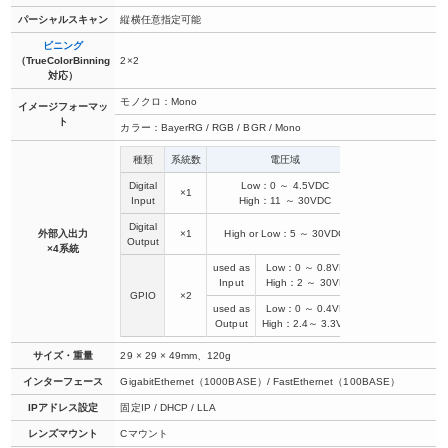
パーシャルスキャン
縦横任意指定可能
ビニング
（TrueColorBinning
2×2
対応）
モノクロ：Mono
イメージフォーマッ
ト
カラー：BayerRG / RGB / BGR / Mono
種類
系統数
電圧域
電流域
Digital
Low：0 ～ 4.5VDC
×1
3～10mA
Op
Input
High：11 ～ 30VDC
Digital
外部入出力
×1
High or Low：5 ～ 30VDC
max=50mA
Op
Output
×4系統
used as
Low：0 ～ 0.8VDC
-
Input
High：2 ～ 30VDC
GPIO
×2
（
used as
Low：0 ～ 0.4VDC
-
Output
High：2.4～ 3.3VDC
サイズ・重量
29 × 29 × 49mm、120g
インターフェース
GigabitEthernet（1000BASE）/ FastEthernet（100BASE）
IPアドレス設定
固定IP / DHCP / LLA
レンズマウント
Cマウント