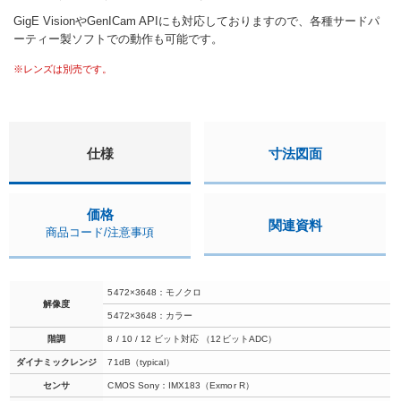
GigE VisionやGenICam APIにも対応しておりますので、各種サードパ
ーティー製ソフトでの動作も可能です。
※レンズは別売です。
仕様
寸法図面
価格
関連資料
商品コード/注意事項
5472×3648：モノクロ
解像度
5472×3648：カラー
階調
8 / 10 / 12 ビット対応 （12ビットADC）
ダイナミックレンジ
71dB（typical）
センサ
CMOS Sony：IMX183（Exmor R）