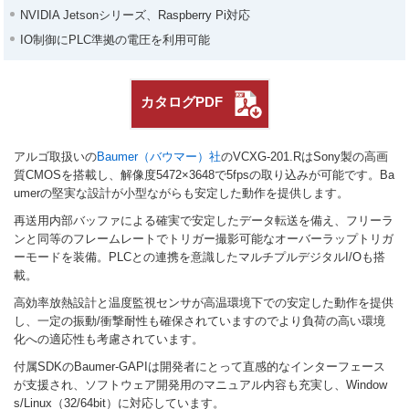
NVIDIA Jetsonシリーズ、Raspberry Pi対応
IO制御にPLC準拠の電圧を利用可能
カタログPDF
アルゴ取扱いの
Baumer（バウマー）社
のVCXG-201.RはSony製の高画
質CMOSを搭載し、解像度5472×3648で5fpsの取り込みが可能です。Ba
umerの堅実な設計が小型ながらも安定した動作を提供します。
再送用内部バッファによる確実で安定したデータ転送を備え、フリーラ
ンと同等のフレームレートでトリガー撮影可能なオーバーラップトリガ
ーモードを装備。PLCとの連携を意識したマルチプルデジタルI/Oも搭
載。
高効率放熱設計と温度監視センサが高温環境下での安定した動作を提供
し、一定の振動/衝撃耐性も確保されていますのでより負荷の高い環境
化への適応性も考慮されています。
付属SDKのBaumer-GAPIは開発者にとって直感的なインターフェース
が支援され、ソフトウェア開発用のマニュアル内容も充実し、Window
s/Linux（32/64bit）に対応しています。