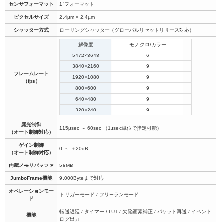
センサフォーマット
1”フォーマット
ピクセルサイズ
2.4µm × 2.4µm
シャッター方式
ローリングシャッター（グローバルリセットリリース対応）
解像度
モノクロ/カラー
5472×3648
6
3840×2160
9
フレームレート
1920×1080
9
（fps）
800×600
9
640×480
9
320×240
9
露光制御
115µsec ～ 60sec （1μsec単位で指定可能）
（オート制御対応）
ゲイン制御
0 ～ ＋20dB
（オート制御対応）
内蔵メモリバッファ
58MB
JumboFrame機能
9,000Byteまで対応
オペレーションモー
トリガーモード / フリーランモード
ド
転送遅延 / タイマー / LUT / 欠陥画素補正 / パケット再送 / イベント
機能
ログ出力