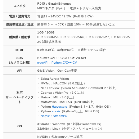
RJ45：GigabitEthernet
コネクタ
M8コネクタ（8pin）：電源＋トリガー入出力
電源 / 消費電力
電源12～24VDC / 2.5W（PoE時 3.0W）
使用環境温度 / 湿度
動作時 0 ～ ＋65℃ / 湿度 10% ～ 90% 結露しないこと
10G / 100G
耐振動 / 耐衝撃
IEC 60068-2-6, IEC 60068-2-64, IEC 60068-2-27, IEC 60068-2-
29 試験規格準拠
MTBF
61年＠45℃、40年＠60℃ ※通常モデルの場合
SDK
Baumer-GAPI：C/C++,C#,VB.Net
（カメラに付属）
neoAPI：Python,C/C++,C#
API
GigE Vision、GenICam準拠
・Zebra Aurora Vision
・MVTec：HALCON（8.0.2以上）
・NI：LabView（Vision Acquisition Software8.2.1以上）
対応
・Cognex：VisionPro（5.0以上）
サードパーティソフ
・Matrox：MIL（8.0以上）
ト
・MathWorks：MATLAB（R2010b以上）
・Python
Harvesters
（Python3.4～3.7、64bit OS）
・Python
aravis
（Python3以上、64bit OS）
・
Norpix：StreamPix
32/64bit：Windows（8.1以降のWindowsOS）
OS
32/64bit：Linux（全ディストリビューション）
NVIDIA：各Jetsonシリーズ対応