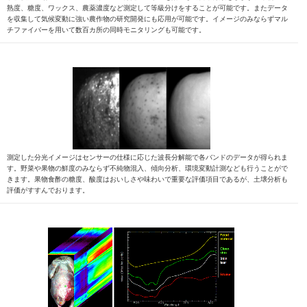
熟度、糖度、ワックス、農薬濃度など測定して等級分けをすることが可能です。またデータ
を収集して気候変動に強い農作物の研究開発にも応用が可能です。イメージのみならずマル
チファイバーを用いて数百カ所の同時モニタリングも可能です。
測定した分光イメージはセンサーの仕様に応じた波長分解能で各バンドのデータが得られま
す。野菜や果物の鮮度のみならず不純物混入、傾向分析、環境変動計測なども行うことがで
きます。果物食酢の糖度、酸度はおいしさや味わいで重要な評価項目であるが、土壌分析も
評価がすすんでおります。