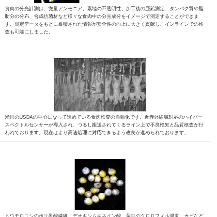
食肉の分光計測は、微量アンモニア、素地の不透明性、加工後の亜鉛測定、タンパク質や脂
肪分の分布、合成抗菌材など様々な食肉中の分光成分をイメージで測定することができま
す。測定データをもとに蓄積された情報が安全性の向上に大きく貢献し、インラインでの検
査も可能にしました。
米国のUSDAの中心になって進めている食肉検査の自動化です。近赤外線域対応のハイパー
スペクトルセンサーが導入され、つるし搬送されてくるライン上で不良検知と品質検査が行
われております。現在はより高速処理に対応できるよう改良が進められております。
トウモロコシのポリ乳酸繊維、デオキシムギネイン酸、葉中のクロロフィル濃度、カビなど