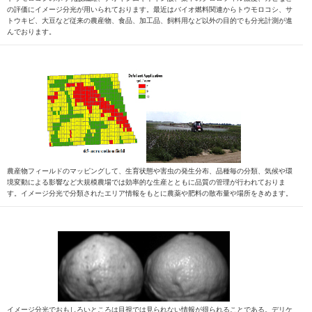
の評価にイメージ分光が用いられております。最近はバイオ燃料関連からトウモロコシ、サ
トウキビ、大豆など従来の農産物、食品、加工品、飼料用など以外の目的でも分光計測が進
んでおります。
農産物フィールドのマッピングして、生育状態や害虫の発生分布、品種毎の分類、気候や環
境変動による影響など大規模農場では効率的な生産とともに品質の管理が行われておりま
す。イメージ分光で分類されたエリア情報をもとに農薬や肥料の散布量や場所をきめます。
イメージ分光でおもしろいところは目視では見られない情報が得られることである。デリケ