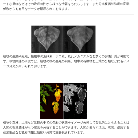
ートな果物などはその吸収特性から様々な情報をもたらします。また分光反輻射強度の変動
係数からも有用なデータが活用されております。
植物の生態や組織、植物中の葉緑素、ホウ素、気孔メカニズムなど多くの評価計測が可能で
す。環境関連の研究では、植物の根の生死の判断、地中の有機物と土壌の分類などにもイメ
ージ分光が用いられております。
植物や森林、土壌など景観の中での色彩の状態をイメージ分光して客観的にとらえることは
人間の視覚感性がもつ感覚を分析することができます。人間が暮らす環境、衣装、使用する
産業製品など色彩情報は幅広い分野で重要視されています。