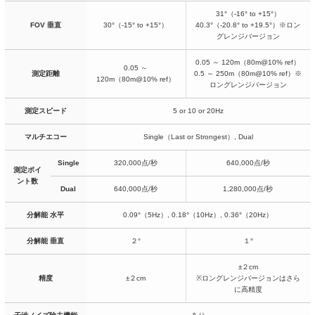
31°（-16° to +15°）
FOV 垂直
30°（-15° to +15°）
40.3°（-20.8° to +19.5°）※ロン
グレンジバージョン
0.05 ～ 120m（80m@10% ref）
0.05 ～
測定距離
0.5 ～ 250m（80m@10% ref）※
120m（80m@10% ref）
ロングレンジバージョン
測定スピード
5 or 10 or 20Hz
マルチエコー
Single（Last or Strongest）, Dual
Single
320,000点/秒
640,000点/秒
測定ポイ
ント数
Dual
640,000点/秒
1,280,000点/秒
分解能 水平
0.09°（5Hz）, 0.18°（10Hz）, 0.36°（20Hz）
分解能 垂直
２°
１°
±２cm
精度
±２cm
※ロングレンジバージョンはさら
に高精度