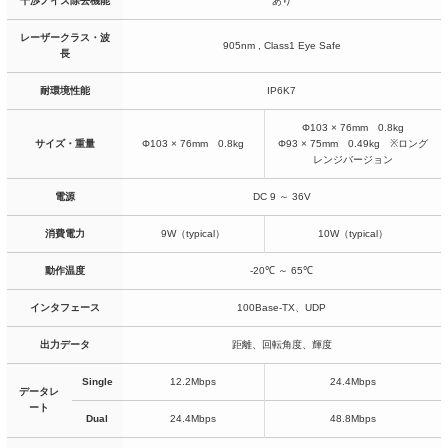
干渉ノイズ除去機能
あり
レーザークラス・波
905nm , Class1 Eye Safe
長
耐環境性能
IP6K7
Φ103 × 76mm 0.8kg
サイズ・重量
Φ103 × 76mm 0.8kg
Φ93 × 75mm 0.49kg ※ロング
レンジバージョン
電源
DC 9 ～ 36V
消費電力
9W（typical）
10W（typical）
動作温度
-20℃ ～ 65℃
インタフェース
100Base-TX、UDP
出力データ
距離、回転角度、輝度
Single
12.2Mbps
24.4Mbps
データレ
ート
Dual
24.4Mbps
48.8Mbps