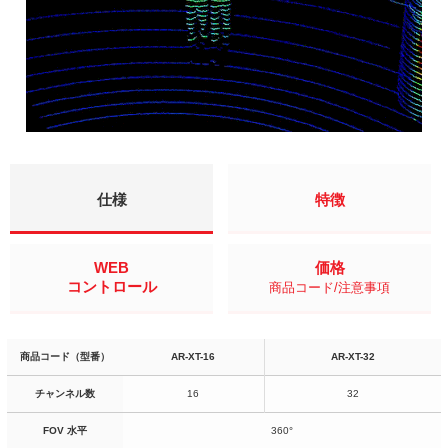
仕様
特徴
WEB
価格
コントロール
商品コード/注意事項
商品コード（型番）
AR-XT-16
AR-XT-32
チャンネル数
16
32
FOV 水平
360°