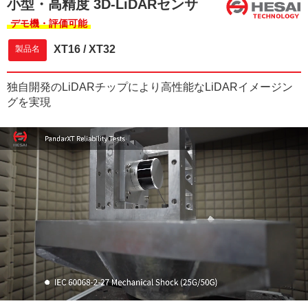
小型・高精度 3D-LiDARセンサ
デモ機・評価可能
XT16 / XT32
製品名
独自開発のLiDARチップにより高性能なLiDARイメージン
グを実現