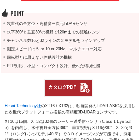
次世代の全方位・高精度三次元LiDARセンサ
水平360°と垂直30°の視野で120mまでの距離レンジ
チャンネル数16と32ラインの２モデルをラインアップ
測定スピードは５ or 10 or 20Hz、マルチエコー対応
回転型とは思えない静動設計の機構
PTP対応、小型・コンパクト設計、優れた環境性能
カタログPDF
Hesai Technology社
のXT16 / XT32は、独自開発のLiDAR-ASICを採用し
た次世代プラットフォーム搭載の高精度3D-LiDARセンサです。
XT16は16個、XT32は32個のレーザー送受信センサ（Class 1 Eye Saf
e）を内蔵し、水平視野全方位360°、垂直視野はXT16が30°、XT32が3
1°（ロングレンジモデル40.3°）で３Ｄイメージングが可能です。測定