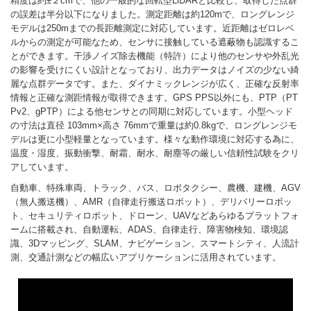
精度は約±２cmで、他の一般的な回転型LiDARと比較し、取得した点群
の誤差は半分以下になりました。測定距離は約120mで、ロングレンジ
モデルは250mまでの長距離測定に対応しています。近距離はゼロレベ
ルからの測定が可能なため、センサに接触している遮蔽物も認識するこ
とができます。干渉ノイズ除去機能（特許）により他のセンサや外乱光
の影響を受けにくい設計となっており、出力データはノイズの少ない綺
麗な点群データです。また、ダイナミックレンジが広く、正確な反射率
情報と正確な測距情報が取得できます。GPS PPS以外にも、PTP（PT
Pv2、gPTP）による他センサとの同期に対応しています。小型ヘッド
の寸法は直径 103mm×高さ 76mmで重量は約0.8kgで、ロングレンジモ
デルは更に小型軽量となっています。様々な動作環境に対応する為に、
温度・湿度、振動衝撃、耐霜、耐水、耐塵等の厳しい信頼性試験をクリ
アしています。
自動車、特殊車両、トラック、バス、ロボタクシー、農機、建機、AGV
（無人搬送機）、AMR（自律走行搬送ロボット）、デリバリーロボッ
ト、セキュリティロボット、ドローン、UAVなどあらゆるプラットフォ
ームに搭載され、自動運転、ADAS、自律走行、障害物検知、環境認
識、3Dマッピング、SLAM、ナビゲーション、スマートシティ、人流計
測、交通計測などの幅広いアプリケーションに活用されています。