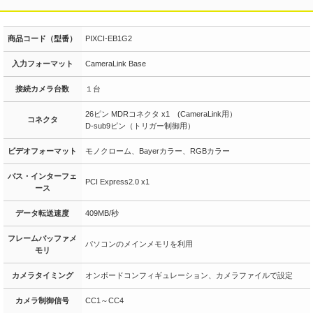
商品コード（型番）
PIXCI-EB1G2
入力フォーマット
CameraLink Base
接続カメラ台数
１台
26ピン MDRコネクタ x1 (CameraLink用）
コネクタ
D-sub9ピン（トリガー制御用）
ビデオフォーマット
モノクローム、Bayerカラー、RGBカラー
バス・インターフェ
PCI Express2.0 x1
ース
データ転送速度
409MB/秒
フレームバッファメ
パソコンのメインメモリを利用
モリ
カメラタイミング
オンボードコンフィギュレーション、カメラファイルで設定
カメラ制御信号
CC1～CC4