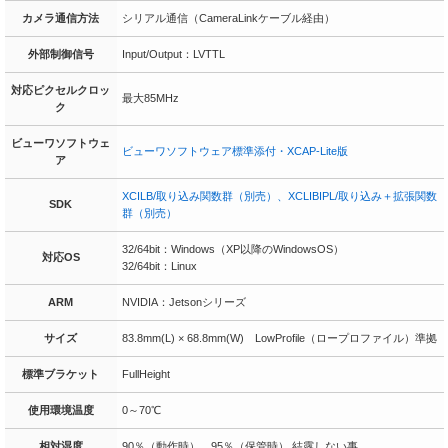
カメラ通信方法
シリアル通信（CameraLinkケーブル経由）
外部制御信号
Input/Output：LVTTL
対応ピクセルクロッ
最大85MHz
ク
ビューワソフトウェ
ビューワソフトウェア標準添付・XCAP-Lite版
ア
XCILB/取り込み関数群（別売）、XCLIBIPL/取り込み＋拡張関数
SDK
群（別売）
32/64bit：Windows（XP以降のWindowsOS）
対応OS
32/64bit：Linux
ARM
NVIDIA：Jetsonシリーズ
サイズ
83.8mm(L) × 68.8mm(W) LowProfile（ロープロファイル）準拠
標準ブラケット
FullHeight
使用環境温度
0～70℃
相対湿度
90％（動作時）、95％（保管時） 結露しない事