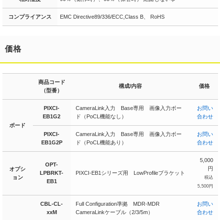
コンプライアンス
EMC Directive89/336/ECC,Class B、 RoHS
価格
商品コード
構成/内容
価格
（型番）
PIXCI-
CameraLink入力 Base専用 画像入力ボー
お問い
EB1G2
ド（PoCL機能なし）
合わせ
ボード
PIXCI-
CameraLink入力 Base専用 画像入力ボー
お問い
EB1G2P
ド（PoCL機能あり）
合わせ
5,000
OPT-
円
オプシ
LPBRKT-
PIXCI-EB1シリーズ用 LowProfileブラケット
ョン
税込
EB1
5,500円
CBL-CL-
Full Configuration準拠 MDR-MDR
お問い
xxM
CameraLinkケーブル（2/3/5m）
合わせ