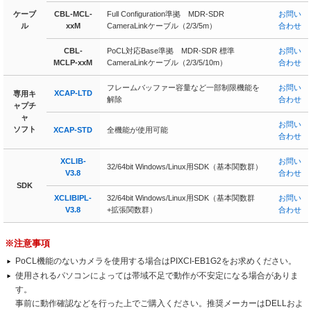
ケーブ
CBL-MCL-
Full Configuration準拠 MDR-SDR
お問い
ル
xxM
CameraLinkケーブル（2/3/5m）
合わせ
CBL-
PoCL対応Base準拠 MDR-SDR 標準
お問い
MCLP-xxM
CameraLinkケーブル（2/3/5/10m）
合わせ
フレームバッファー容量など一部制限機能を
お問い
XCAP-LTD
専用キ
解除
合わせ
ャプチ
ャ
お問い
ソフト
XCAP-STD
全機能が使用可能
合わせ
XCLIB-
お問い
32/64bit Windows/Linux用SDK（基本関数群）
V3.8
合わせ
SDK
XCLIBIPL-
32/64bit Windows/Linux用SDK（基本関数群
お問い
V3.8
+拡張関数群）
合わせ
※注意事項
PoCL機能のないカメラを使用する場合はPIXCI-EB1G2をお求めください。
使用されるパソコンによっては帯域不足で動作が不安定になる場合がありま
す。
事前に動作確認などを行った上でご購入ください。推奨メーカーはDELLおよ