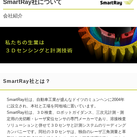
SmartRay社について
会社紹介
SmartRay社とは？
SmartRay社は、自動車工業が盛んなドイツのミュンヘンに2004年
に設立され、本社と工場を同地域に置いています。
SmartRay社は、３Ｄ検査、ロボットガイダンス、三次元計測・測
定用の光切断・レーザ変位センサの専門メーカーであり、溶接検査
ソリューションと併せて３Ｄセンサと計測システムのリーディング
カンパニーです。同社の３Ｄセンサは、独自のレーザ三角測量と革