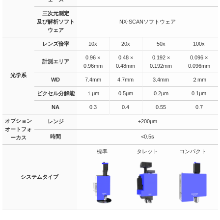
三次元測定
及び解析ソフト
NX-SCANソフトウェア
ウェア
レンズ倍率
10x
20x
50x
100x
0.96 ×
0.48 ×
0.192 ×
0.096 ×
計測エリア
0.96mm
0.48mm
0.192mm
0.096mm
光学系
WD
7.4mm
4.7mm
3.4mm
２mm
ピクセル分解能
１μm
0.5μm
0.2μm
0.1μm
NA
0.3
0.4
0.55
0.7
オプション
レンジ
±200μm
オートフォ
時間
<0.5s
ーカス
標準
タレット
コンパクト
システムタイプ