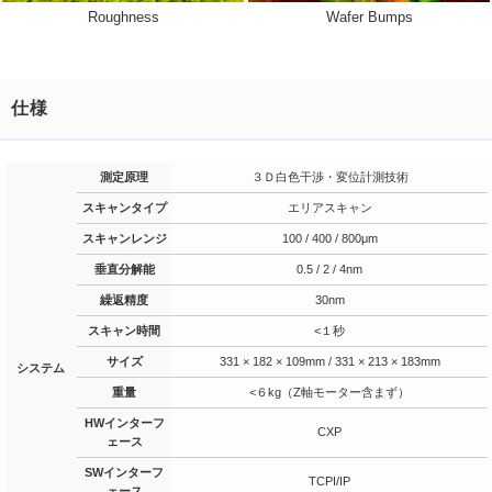
Roughness
Wafer Bumps
仕様
測定原理
３Ｄ白色干渉・変位計測技術
スキャンタイプ
エリアスキャン
スキャンレンジ
100 / 400 / 800μm
垂直分解能
0.5 / 2 / 4nm
繰返精度
30nm
スキャン時間
<１秒
サイズ
331 × 182 × 109mm / 331 × 213 × 183mm
システム
重量
<６kg（Z軸モーター含まず）
HWインターフ
CXP
ェース
SWインターフ
TCPI/IP
ェース