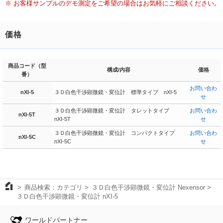
※ お客様サンプルのデモ測定をご希望の場合はお気軽にご相談ください。
価格
商品コード（型
構成/内容
価格
番）
お問い合わ
nXI-5
３Ｄ白色干渉顕微鏡・変位計 標準タイプ nXI-5
せ
３Ｄ白色干渉顕微鏡・変位計 タレットタイプ
お問い合わ
nXI-5T
nXI-5T
せ
３Ｄ白色干渉顕微鏡・変位計 コンパクトタイプ
お問い合わ
nXI-5C
nXI-5C
せ
商品検索：カテゴリ
３Ｄ白色干渉顕微鏡・変位計 Nexensor
３Ｄ白色干渉顕微鏡・変位計 nXI-5
ワールドパートナー