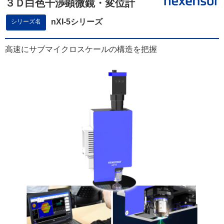
３Ｄ白色干渉顕微鏡・変位計
nXI-5シリーズ
シリーズ名
高速にサブマイクロスケールの構造を把握