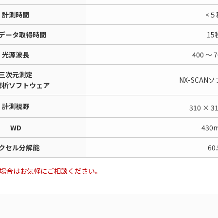
計測時間
<５
データ取得時間
15
光源波長
400 ～ 
三次元測定
NX-SCAN
解析ソフトウェア
計測視野
310 × 
WD
430
クセル分解能
60.
の場合はお気軽にご相談ください。