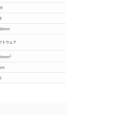
秒
秒
700nm
ソフトウェア
2
310mm
mm
5