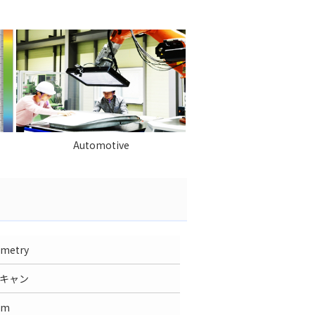
Automotive
ometry
キャン
μm