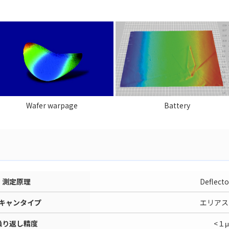
Wafer warpage
Battery
測定原理
Deflect
キャンタイプ
エリアス
繰り返し精度
<１