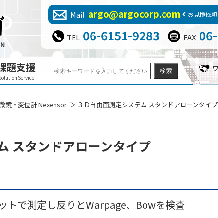
argo@argocorp.com
Mail
お見積依頼
06-6151-9283
06
TEL
FAX
課題支援
Solution Service
鏡・変位計 Nexensor
３Ｄ自由面測定システム スタンドアローンタイプ nX
ム スタンドアローンタイプ
トで測定し反りとWarpage、Bowを検査