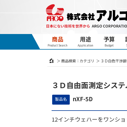
商品
用途
予算
Product Search
Application
Budget
商品検索：カテゴリ
３Ｄ白色干渉顕微
３Ｄ自由面測定システ
nXF-5D
製品名
12インチウェハーをワンショッ