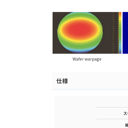
Wafer warpage
仕様
ス