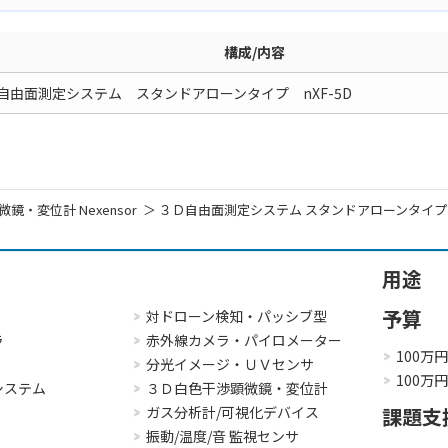
構成/内容
自由面測定システム スタンドアローンタイプ nXF-5D
鏡・変位計 Nexensor
３Ｄ自由面測定システム スタンドアローンタイプ nX
用途
予算
対ドローン検知・パッシブ型
ラ
赤外線カメラ・パイロメーター
100万
分光イメージ・ＵＶセンサ
100万
システム
３Ｄ白色干渉顕微鏡・変位計
ガス分析計/可視化デバイス
課題支
振動/温度/音 監視センサ