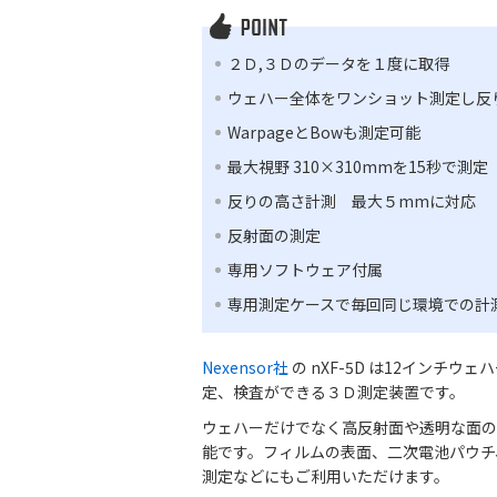
２Ｄ,３Ｄのデータを１度に取得
ウェハー全体をワンショット測定し反
WarpageとBowも測定可能
最大視野 310×310mmを15秒で測定
反りの高さ計測 最大５mmに対応
反射面の測定
専用ソフトウェア付属
専用測定ケースで毎回同じ環境での計
Nexensor社
の nXF-5D は12インチウ
定、検査ができる３Ｄ測定装置です。
ウェハーだけでなく高反射面や透明な面の
能です。フィルムの表面、二次電池パウチ
測定などにもご利用いただけます。