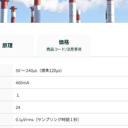
価格
原理
商品コード/注意事項
50 ～ 240μs（標準120μs）
400mA
１
24
0.1μVrms（サンプリング時間１秒）