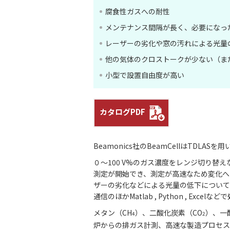
腐食性ガスへの耐性
メンテナンス間隔が長く、必要になっ
レーザーの劣化や窓の汚れによる光量
他の気体のクロストークが少ない（ま
小型で設置自由度が高い
カタログPDF
Beamonics社のBeamCellはTDLA
０～100 V%のガス濃度をレンジ切り
測定が開始でき、測定が高速なため変化へ
ザーの劣化などによる光量の低下について
通信のほかMatlab , Python , Ex
メタン（CH
）、二酸化炭素（CO
）、一
4
2
炉からの排ガス計測、高速な製造プロセス