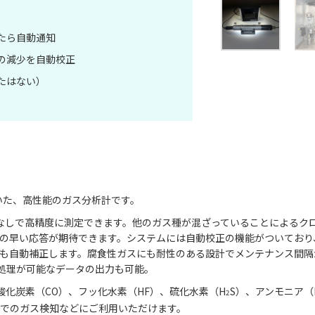
たら自動通知
の減少を自動校正
たはない）
Sを用いた、高性能のガス分析計です。
替えなしで高精度に測定できます。他のガス種が混ざっていることによる
の早い応答が期待できます。システムには自動校正の機能がついており
も自動補正します。腐食性ガスにも耐性のある設計でメンテナンス間隔が
celなどで処理が可能なデータの出力も可能。
酸化炭素（CO）、フッ化水素（HF）、硫化水素（H
S）、アンモニア（
2
でのガス検知などにご利用いただけます。