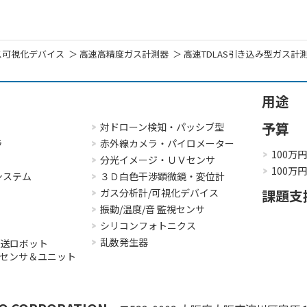
ス可視化デバイス
高速高精度ガス計測器
高速TDLAS引き込み型ガス計測シ
用途
予算
対ドローン検知・パッシブ型
ラ
赤外線カメラ・パイロメーター
100万
分光イメージ・ＵＶセンサ
100万
システム
３Ｄ白色干渉顕微鏡・変位計
ガス分析計/可視化デバイス
課題支
振動/温度/音 監視センサ
シリコンフォトニクス
乱数発生器
搬送ロボット
３Ｄセンサ＆ユニット