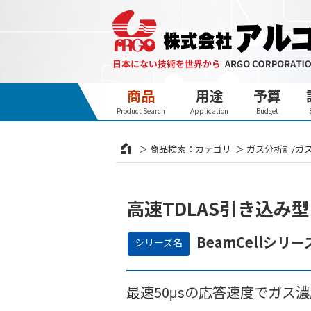
商品
用途
予算
Product Search
Application
Budget
商品検索：カテゴリ
ガス分析計/ガ
高速TDLAS引き込み
BeamCellシリー
シリーズ名
最速50μsの応答速度でガス