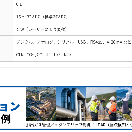
0.1
15 ～ 32V DC（標準24V DC）
５W（レーザーにより変動）
デジタル、アナログ、シリアル（USB、RS485、4-20mA な
CH
, CO
, CO , HF , H
S , NH
4
2
2
3