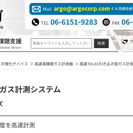
argo@argocorp.com
Mail
お見積依頼
06-6151-9283
06
TEL
FAX
課題支援
Solution Service
ス可視化デバイス
高速高精度ガス計測器
高速TDLAS引き込み型ガス計測シ
型ガス計測システム
ズ
濃度を高速計測