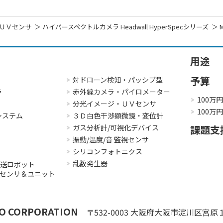
ＵＶセンサ
ハイパースペクトルカメラ Headwall HyperSpecシリーズ
用途
予算
対ドローン検知・パッシブ型
ラ
赤外線カメラ・パイロメーター
100万
分光イメージ・ＵＶセンサ
100万
システム
３Ｄ白色干渉顕微鏡・変位計
ガス分析計/可視化デバイス
課題支
振動/温度/音 監視センサ
シリコンフォトニクス
乱数発生器
搬送ロボット
３Ｄセンサ＆ユニット
O CORPORATION
〒532-0003
大阪府大阪市淀川区宮原１