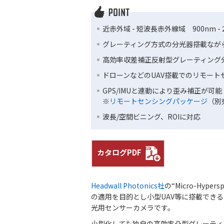
近赤外域 - 短波長赤外線域 900nm - 
グレーティング方式の分光器搭載なが
高効率収差補正反射型グレーティング
ドローンなどのUAV搭載でのリモート
GPS/IMUと連動により歪み補正が可能
※
リモートセンシングパッケージ
（別
波長/空間ビニング、ROIに対応
カタログPDF
Headwall Photonics社
の“Micro-Hy
の適用を目的とし小型UAV等に搭載でき
光用センサーカメラです。
小型化しても独自の高効率凸型グレーティ