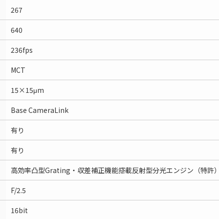
267
640
236fps
MCT
15×15μm
Base CameraLink
有り
有り
高効率凸型Grating・収差補正機能搭載反射型分光エンジン（特許
F/2.5
16bit