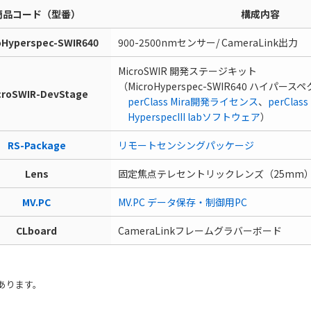
商品コード（型番）
構成内容
oHyperspec-SWIR640
900-2500nmセンサー/ CameraLink出力
MicroSWIR 開発ステージキット
（MicroHyperspec-SWIR640 ハイパ
croSWIR-DevStage
perClass Mira開発ライセンス
、
perClas
HyperspecIII labソフトウェア
）
RS-Package
リモートセンシングパッケージ
Lens
固定焦点テレセントリックレンズ（25mm
MV.PC
MV.PC データ保存・制御用PC
CLboard
CameraLinkフレームグラバーボード
あります。