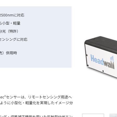
2500nmに対応
ら小型・軽量
分光（特許）
センシングに対応
売）併用時
perspec”センサーは、リモートセンシング用途へ
るように小型化・軽量化を実現したイメージ分
ング・収差補正機能を用いた反射型分光エン