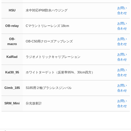
お問い
HSU
水中対応IP68防水ハウジング
合わせ
お問い
OB-relay
Cマウントリレーレンズ 18cm
合わせ
OB-
お問い
OB-C50用クローズアップレンズ
macro
合わせ
お問い
KalRad
ラジオメトリックキャリブレーション
合わせ
お問い
Kal30_95
ホワイトターゲット（反射率95%、30cm四方）
合わせ
お問い
Gimb_185
S185用２軸ブラシレスジンバル
合わせ
お問い
SRM_Mini
分光放射計
合わせ