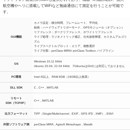
航空機やヘリに搭載してWiFiなど無線通信にて測定を行うことが可能で
す。
カメラ設定：積分時間、フレームレート、平均化
録画：ハードウェアトリガーモード、GPSモジュール（オプション）
リファレンス：ダークリファレンス、ホワイトリファレンス
GUI機能
ライブ処理：ラジオメトリック補正、分光放射輝度、カスタムアルゴリ
ズム
ライブスペクトルプロット：エリア、複数選択
ライブ分類：perClass MIRA/ perClass Toolbox パイプライン
Windows 10,11 64bit
OS
Ubuntu 20.04, 22.04 64bit ※UbuntuはGUIには対応しておりません
PC環境
Intel i5以上、RAM 8GB（16GB以上推奨）
DLL SDK
C , C++ , MATLAB
リモート
C++ , MATLAB
SDK（TCP/IP）
出力フォーマット
TIFF（Single/Multichannel , EXIF , GPS IFD , XMP）, ENVI
外部ソフトウェア例
perClass MIRA , Agisoft Metashape , Matalb