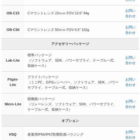
お問い
OB-C23
Cマウントレンズ 23ｍｍ FOV 13.5° 94g
合わせ
お問い
OB-C50
Cマウントレンズ 50ｍｍ FOV 6.5° 102g
合わせ
アクセサリーパッケージ
標準パッケージ
お問い
Lab-Lite
（ソフトウェア、SDK、パワーサプライ、ケーブル一式、
合わせ
収納ケース）
フライトパッケージ
Flight-
お問い
（ミニPC、GPSレシーバー、ソフトウェア、SDK、パワー
Lite
合わせ
サプライ、ケーブル一式、収納ケース）
顕微鏡パッケージ
お問い
Micro-Lite
（リレーレンズ、ソフトウェア、SDK、パワーサプライ、
合わせ
ケーブル一式、収納ケース）
オプション
お問い
HSQ
産業用IP66/IP67防塵防滴ハウジング
合わせ