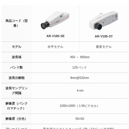
商品コード（型
番）
AR-V185-SE
AR-V185-ST
モデル
水平モデル
垂直モデル
波長域
450 ～ 950nm
バンド数
125バンド
波長分解能
8nm@532nm
波長サンプリン
４nm
グ間隔
解像度（パンク
1000×1000（１Mピクセル）
ロマチック）
解像度（分光）
50×50
フレームレート
最大25スペクトルキューブ／秒（12ビット出力時）