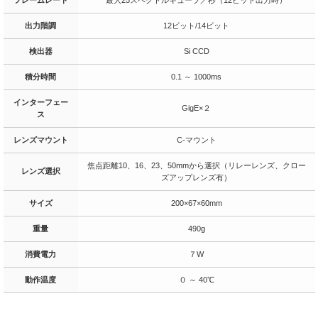
出力階調
12ビット/14ビット
検出器
Si CCD
積分時間
0.1 ～ 1000ms
インターフェー
GigE×２
ス
レンズマウント
C-マウント
焦点距離10、16、23、50mmから選択（リレーレンズ、クロー
レンズ選択
ズアップレンズ有）
サイズ
200×67×60mm
重量
490g
消費電力
７W
動作温度
０ ～ 40℃