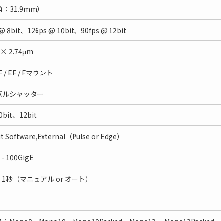
角：31.9mm）
 @ 8bit、126ps @ 10bit、90fps @ 12bit
 × 2.74μm
RF / EF / Fマウント
バルシャッター
0bit、12bit
ut Software,External（Pulse or Edge）
 - 100GigE
～ 1秒（マニュアル or オート）