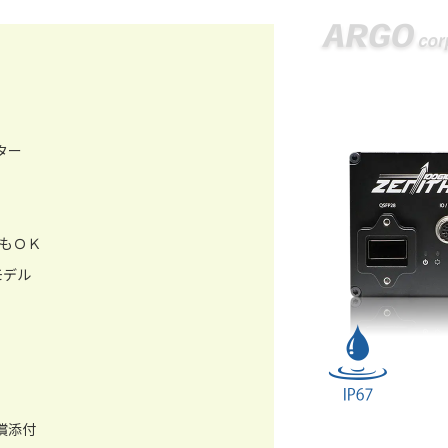
ター
続もＯＫ
スモデル
無償添付