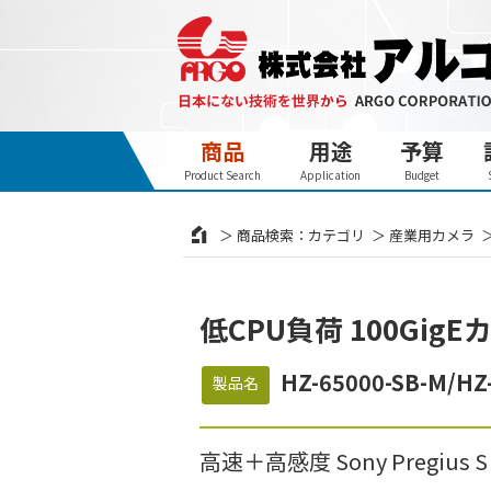
商品
用途
予算
Product Search
Application
Budget
商品検索：カテゴリ
産業用カメラ
低CPU負荷 100GigE
HZ-65000-SB-M/HZ
製品名
高速＋高感度 Sony Pregius 