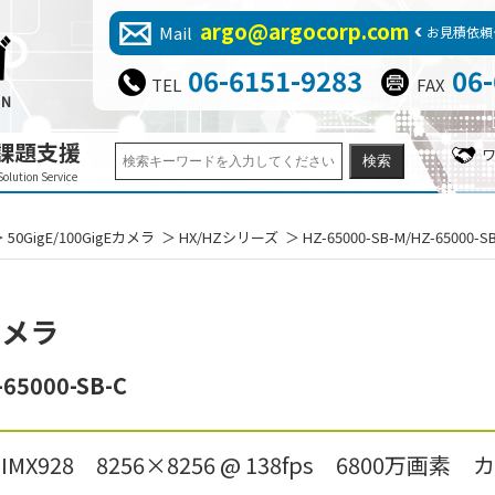
argo@argocorp.com
Mail
お見積依頼
06-6151-9283
06
TEL
FAX
課題支援
Solution Service
50GigE/100GigEカメラ
HX/HZシリーズ
HZ-65000-SB-M/HZ-65000-S
カメラ
-65000-SB-C
S IMX928 8256×8256 @ 138fps 6800万画素