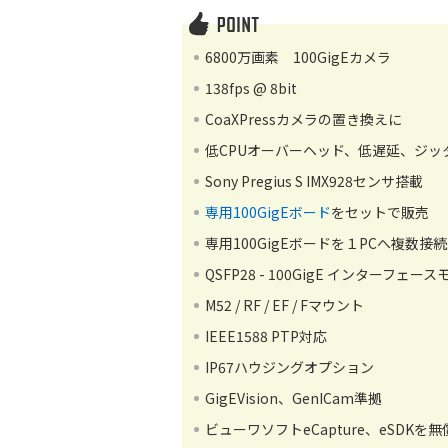
6800万画素 100GigEカメラ
138fps @ 8bit
CoaXPressカメラの置き換えに
低CPUオーバーヘッド、低遅延、ジッ
Sony Pregius S IMX928センサ搭載
専用100GigEボード
をセットで販売
専用100GigEボードを１PCへ複数接
QSFP28 - 100GigE インターフェー
M52 / RF / EF / Fマウント
IEEE1588 PTP対応
IP67ハウジングオプション
GigEVision、GenICam準拠
ビューワソフトeCapture、eSDKを