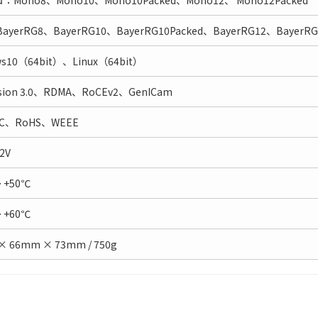
Mono8、Mono10、Mono10Packed、Mono12、 Mono12Packed
ayerRG8、BayerRG10、BayerRG10Packed、BayerRG12、BayerRG
ws10（64bit）、Linux（64bit）
ision 3.0、RDMA、RoCEv2、GenICam
C、RoHS、WEEE
2V
～ +50℃
～ +60℃
× 66mm × 73mm / 750g