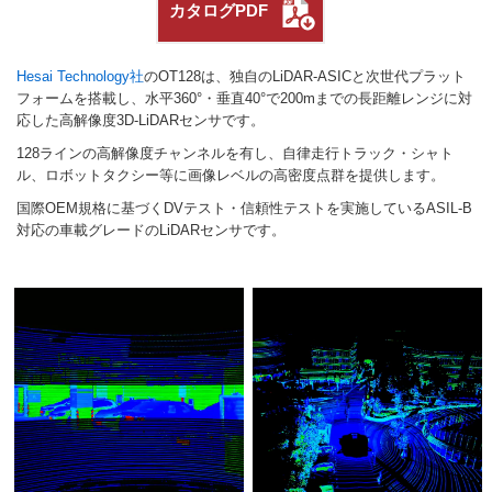
カタログPDF
Hesai Technology社
のOT128は、独自のLiDAR-ASICと次世代プラット
フォームを搭載し、水平360°・垂直40°で200mまでの長距離レンジに対
応した高解像度3D-LiDARセンサです。
128ラインの高解像度チャンネルを有し、自律走行トラック・シャト
ル、ロボットタクシー等に画像レベルの高密度点群を提供します。
国際OEM規格に基づくDVテスト・信頼性テストを実施しているASIL-B
対応の車載グレードのLiDARセンサです。