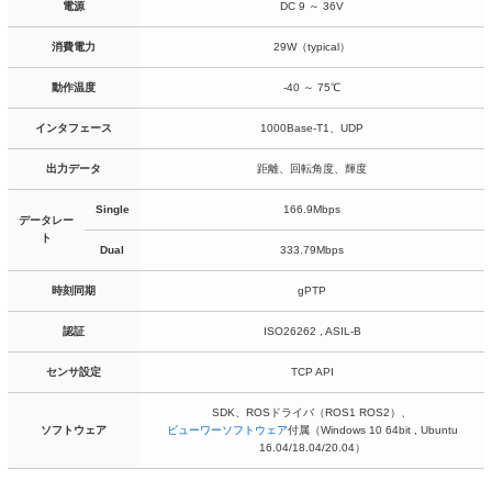
電源
DC 9 ～ 36V
消費電力
29W（typical）
動作温度
-40 ～ 75℃
インタフェース
1000Base-T1、UDP
出力データ
距離、回転角度、輝度
Single
166.9Mbps
データレー
ト
Dual
333.79Mbps
時刻同期
gPTP
認証
ISO26262 , ASIL-B
センサ設定
TCP API
SDK、ROSドライバ（ROS1 ROS2）、
ソフトウェア
ビューワーソフトウェア
付属（Windows 10 64bit , Ubuntu
16.04/18.04/20.04）