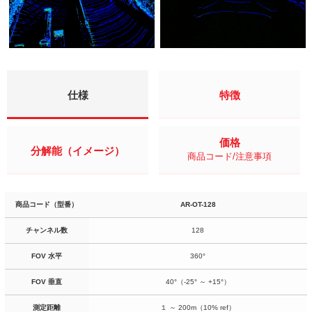
仕様
特徴
価格
分解能（イメージ）
商品コード/注意事項
商品コード（型番）
AR-OT-128
チャンネル数
128
FOV 水平
360°
FOV 垂直
40°（-25° ～ +15°）
測定距離
１ ～ 200m（10% ref）