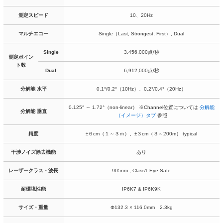
測定スピード
10、20Hz
マルチエコー
Single（Last, Strongest, First）, Dual
Single
3,456,000点/秒
測定ポイン
ト数
Dual
6,912,000点/秒
分解能 水平
0.1°/0.2°（10Hz）、0.2°/0.4°（20Hz）
0.125° ～ 1.72°（non-linear） ※Channel位置については
分解能
分解能 垂直
（イメージ）タブ
参照
精度
±６cm（１～３ｍ）、±３cm（３～200m） typical
干渉ノイズ除去機能
あり
レーザークラス・波長
905nm , Class1 Eye Safe
耐環境性能
IP6K7 & IP6K9K
サイズ・重量
Φ132.3 × 116.0mm 2.3kg