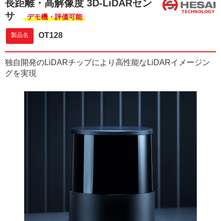
長距離・高解像度 3D-LiDARセン
サ
デモ機・評価可能
OT128
製品名
独自開発のLiDARチップにより高性能なLiDARイメージン
グを実現