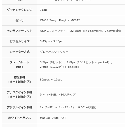
ダイナミックレンジ
71dB
センサ
CMOS Sony：Pregius IMX342
センサフォーマット
ASP-Cフォーマット ： 22.3mm(H) × 16.6mm(V)、27.9mm対角
ピクセルサイズ
3.45µm × 3.45µm
シャッター方式
グローバルシャッター
フレームレート
3.7fps（8ビット）、1.8fps（10/12ビット unpacked）、
（fps）
2.5fps（10/12ビット packed）
露光制御
85µsec ～ 16sec
（オート制御対応）
アナログゲイン制御
0 ～ ＋48dB、480ステップ
（オート制御対応）
デジタルゲイン制御
1x（0 dB）～ 4x（12 dB）、0.001xの精度
ホワイトバランス
Manual、Auto、OFF