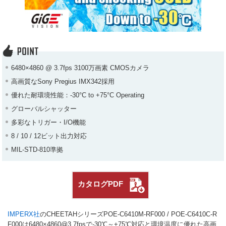
6480×4860 @ 3.7fps 3100万画素 CMOSカメラ
高画質なSony Pregius IMX342採用
優れた耐環境性能：-30°C to +75°C Operating
グローバルシャッター
多彩なトリガー・I/O機能
8 / 10 / 12ビット出力対応
MIL-STD-810準拠
カタログPDF
IMPERX社
のCHEETAHシリーズPOE-C6410M-RF000 / POE-C6410C-R
F000は6480×4860@3.7fpsで-30℃～+75℃対応と環境温度に優れた高画