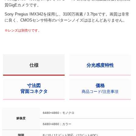
質GigEカメラです。
Sony Pregius IMX342を採用し、3100万画素 / 3.7fpsです。画質は非常
に良く、CMOSセンサ特有のパターンノイズはほとんどありません。
※レンズは別売りです。
仕様
分光感度特性
寸法図
価格
背面コネクタ
商品コード/注意事項
6480×4860：モノクロ
解像度
6480×4860：カラー
階調
8 / 10 / 12 ビット対応 （12ビットADC）