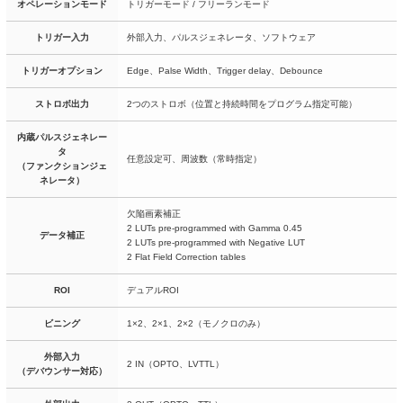
オペレーションモード
トリガーモード / フリーランモード
トリガー入力
外部入力、パルスジェネレータ、ソフトウェア
トリガーオプション
Edge、Palse Width、Trigger delay、Debounce
ストロボ出力
2つのストロボ（位置と持続時間をプログラム指定可能）
内蔵パルスジェネレー
タ
任意設定可、周波数（常時指定）
（ファンクションジェ
ネレータ）
欠陥画素補正
2 LUTs pre-programmed with Gamma 0.45
データ補正
2 LUTs pre-programmed with Negative LUT
2 Flat Field Correction tables
ROI
デュアルROI
ビニング
1×2、2×1、2×2（モノクロのみ）
外部入力
2 IN（OPTO、LVTTL）
（デバウンサー対応）