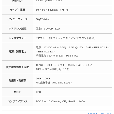
外部出力
2 OUT（OPTO、TTL）
サイズ・重量
60 × 60 × 56.5mm、475.7g
インターフェース
GigE Vision
IPアドレス設定
固定IP / DHCP / LLA
レンズマウント
Fマウント（オプションでキヤノンEFマウントあり）
電源：12VDC（6 ～ 30V）, 1.5A @ 12V、PoE（IEEE 802.3af
電源 / 消費電力
/ IEEE 802.3at）
消費電力：5.4W @ 12V、PoE 6.5W
動作時： -30℃ ～ ＋75℃、保管時：-40 ～ ＋85℃
使用環境温度 / 湿度
10% ～ 90% 結露しないこと
20G
/ 100G
耐振動 / 耐衝撃
MIL規格準拠（MIL-STD-810G）
MTBF
TBD
コンプライアンス
FCC Part 15 Class A、CE、RoHS、UKCA