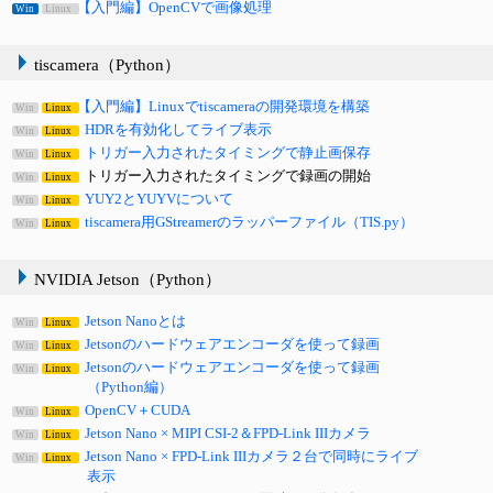
【入門編】OpenCVで画像処理
Win
Linux
tiscamera（Python）
【入門編】Linuxでtiscameraの開発環境を構築
Win
Linux
HDRを有効化してライブ表示
Win
Linux
トリガー入力されたタイミングで静止画保存
Win
Linux
トリガー入力されたタイミングで録画の開始
Win
Linux
YUY2とYUYVについて
Win
Linux
tiscamera用GStreamerのラッパーファイル（TIS.py）
Win
Linux
NVIDIA Jetson（Python）
Jetson Nanoとは
Win
Linux
Jetsonのハードウェアエンコーダを使って録画
Win
Linux
Jetsonのハードウェアエンコーダを使って録画
Win
Linux
（Python編）
OpenCV＋CUDA
Win
Linux
Jetson Nano × MIPI CSI-2＆FPD-Link IIIカメラ
Win
Linux
Jetson Nano × FPD-Link IIIカメラ２台で同時にライブ
Win
Linux
表示