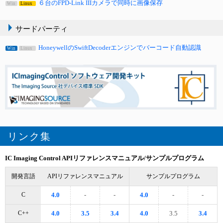
６台のFPD-Link IIIカメラで同時に画像保存
Win
Linux
サードパーティ
HoneywellのSwiftDecoderエンジンでバーコード自動認識
Win
Linux
リンク集
IC Imaging Control
APIリファレンスマニュアル/サンプルプログラム
開発言語
APIリファレンスマニュアル
サンプルプログラム
C
4.0
-
-
4.0
-
-
C++
4.0
3.5
3.4
4.0
3.5
3.4