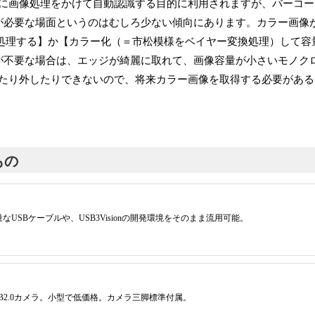
に画像処理をかけて自動認識する目的に利用されますが、バーコー
報が必要な場面というのはむしろ少ない傾向にあります。カラー画像
Wを処理する】か【カラー化（＝市松模様をベイヤー変換処理）して容
が不要な場合は、エッジが綺麗に取れて、画像容量が小さいモノク
たり外したりできないので、将来カラー画像を取得する必要がある
もの
なUSBケーブルや、USB3Visionの開発環境をそのまま流用可能。
SB2.0カメラ。小型で低価格。カメラ三脚標準付属。