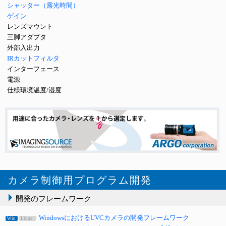
シャッター（露光時間）
ゲイン
レンズマウント
三脚アダプタ
外部入出力
IRカットフィルタ
インターフェース
電源
仕様環境温度/湿度
カメラ制御用プログラム開発
開発のフレームワーク
WindowsにおけるUVCカメラの開発フレームワーク
Win
Linux