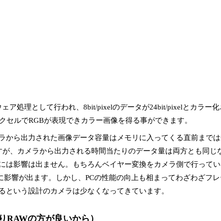
として行われ、8bit/pixelのデータが24bit/pixelとカラ
クセルでRGBが表現できカラー画像を得る事ができます。
ラから出力された画像データ容量はメモリに入ってくる直前までは
すが、カメラから出力される時間当たりのデータ量は両方とも同じ
には影響は出ません。もちろんベイヤー変換をカメラ側で行ってい
に影響が出ます。しかし、PCの性能の向上も相まってわざわざフ
るという設計のカメラは少なくなってきています。
よりRAWの方が良いから）