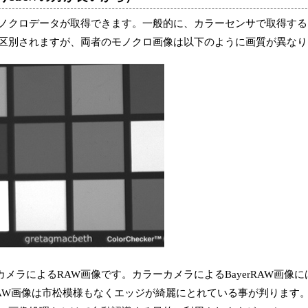
ノクロデータが取得できます。一般的に、カラーセンサで取得する
像と区別されますが、両者のモノクロ画像は以下のように画質が異な
カメラによるRAW画像です。カラーカメラによるBayerRAW画像
AW画像は市松模様もなくエッジが綺麗にとれている事が判ります