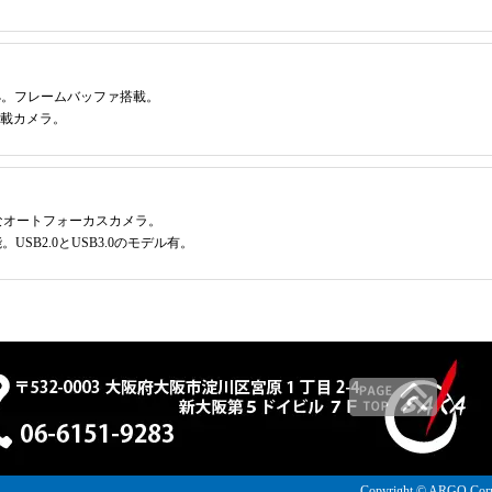
n準拠。フレームバッファ搭載。
サー搭載カメラ。
なオートフォーカスカメラ。
SB2.0とUSB3.0のモデル有。
Copyright © ARGO Corpo