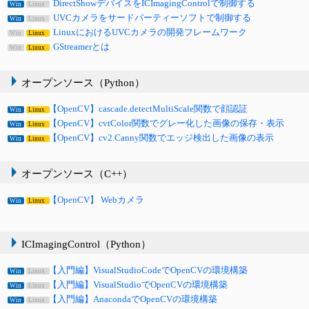
DirectShowデバイスをICImagingControlで制御する
Win
Linux
UVCカメラをサードパーティーソフトで制御する
Win
Linux
LinuxにおけるUVCカメラの開発フレームワーク
Win
Linux
GStreamerとは
Win
Linux
オープンソース（Python）
【OpenCV】cascade.detectMultiScale関数で顔認証
Win
Linux
【OpenCV】cvtColor関数でグレー化した画像の保存・表示
Win
Linux
【OpenCV】cv2.Canny関数でエッジ検出した画像の表示
Win
Linux
オープンソース（C++）
【OpenCV】 Webカメラ
Win
Linux
ICImagingControl（Python）
【入門編】VisualStudioCodeでOpenCVの環境構築
Win
Linux
【入門編】VisualStudioでOpenCVの環境構築
Win
Linux
【入門編】AnacondaでOpenCVの環境構築
Win
Linux