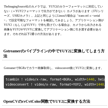
TheImagingSource社のカメラでは、YUY2のカラーフォーマットに対応してい
ない（＝YUY2フォーマットで出力ができない）カメラがあります（37Uシリ
ーズ、USB2カメラ）。上記と同じようにLinuxの場合は「tcam-ctrl -c <serial
>」で設定可能なフォーマットを確認してみましょう。アプリケーション側が
YUY2（もしくはYUYV）で待ち受けている場合は、カメラから出力される
画像をYUY2やYUVYに変換してアプリケーション側に引き渡す必要があり
ます。それぞれ以下2通りの方法があります。
Gstreamerのパイプラインの中でYUY2に変換してしまう方
法
GstreamerでBGRxでカラー画像取得し、videoconvert後にYUY2に変換します。
tcambin ! video/x-raw, format=BGRx, width=
1440
, heigh
videoconvert ! video/x-raw, format=YUY2, width=
1440
, 
OpenCVのcvCvtColor関数でYUY2に変換する方法