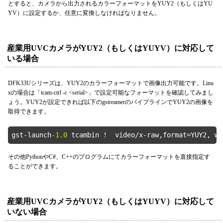
とすると、カメラから出力されるカラーフォーマットをYUY2（もしくはYU
YV）に設定するか、任意に変換しなければなりません。
産業用UVCカメラがYUY2（もしくはYUYV）に対応して
いる場合
DFK33Uシリーズは、YUY2のカラーフォーマットで画像出力可能です。Linu
xの場合は「tcam-ctrl -c <serial>」で設定可能なフォーマットを確認してみまし
ょう。YUY2が設定できれば以下のgstreamerのパイプラインでYUY2の画像を
取得できます。
gst-launch
-1.0
 tcambin !  video/x-raw,format=YUY2, wi
その他PythonやC#、C++のプログラムにてカラーフォーマットを直接指定す
ることができます。
産業用UVCカメラがYUY2（もしくはYUYV）に対応して
いない場合