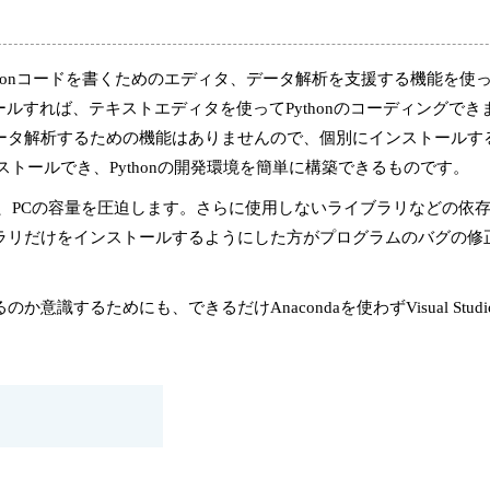
Pythonコードを書くためのエディタ、データ解析を支援する機能を使
ルすれば、テキストエディタを使ってPythonのコーディングできます
ータ解析するための機能はありませんので、個別にインストールす
インストールでき、Pythonの開発環境を簡単に構築できるものです。
おり、PCの容量を圧迫します。さらに使用しないライブラリなどの依
ラリだけをインストールするようにした方がプログラムのバグの修
るためにも、できるだけAnacondaを使わずVisual Studio