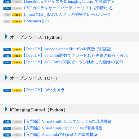
DirectShowデバイスをICImagingControlで制御する
Win
Linux
UVCカメラをサードパーティーソフトで制御する
Win
Linux
LinuxにおけるUVCカメラの開発フレームワーク
Win
Linux
GStreamerとは
Win
Linux
オープンソース（Python）
【OpenCV】cascade.detectMultiScale関数で顔認証
Win
Linux
【OpenCV】cvtColor関数でグレー化した画像の保存・表示
Win
Linux
【OpenCV】cv2.Canny関数でエッジ検出した画像の表示
Win
Linux
オープンソース（C++）
【OpenCV】 Webカメラ
Win
Linux
ICImagingControl（Python）
【入門編】VisualStudioCodeでOpenCVの環境構築
Win
Linux
【入門編】VisualStudioでOpenCVの環境構築
Win
Linux
【入門編】AnacondaでOpenCVの環境構築
Win
Linux