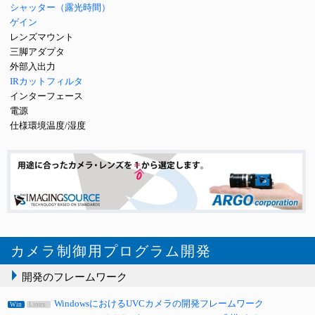
シャッター（露光時間）
ゲイン
レンズマウント
三脚アダプタ
外部入出力
IRカットフィルタ
インターフェース
電源
仕様環境温度/湿度
カメラ制御用プログラム開発
開発のフレームワーク
WindowsにおけるUVCカメラの開発フレームワーク
Win
Linux