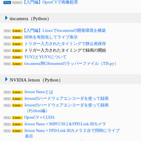
【入門編】OpenCVで画像処理
Win
Linux
tiscamera（Python）
【入門編】Linuxでtiscameraの開発環境を構築
Win
Linux
HDRを有効化してライブ表示
Win
Linux
トリガー入力されたタイミングで静止画保存
Win
Linux
トリガー入力されたタイミングで録画の開始
Win
Linux
YUY2とYUYVについて
Win
Linux
tiscamera用GStreamerのラッパーファイル（TIS.py）
Win
Linux
NVIDIA Jetson（Python）
Jetson Nanoとは
Win
Linux
Jetsonのハードウェアエンコーダを使って録画
Win
Linux
Jetsonのハードウェアエンコーダを使って録画
Win
Linux
（Python編）
OpenCV＋CUDA
Win
Linux
Jetson Nano × MIPI CSI-2＆FPD-Link IIIカメラ
Win
Linux
Jetson Nano × FPD-Link IIIカメラ２台で同時にライブ
Win
Linux
表示