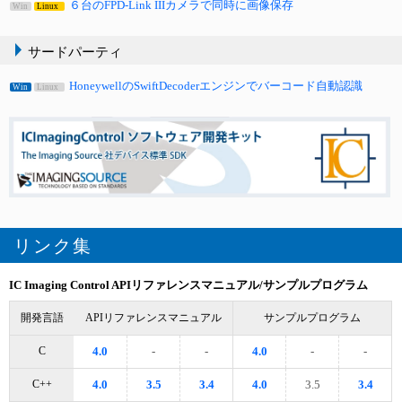
６台のFPD-Link IIIカメラで同時に画像保存
Win
Linux
サードパーティ
HoneywellのSwiftDecoderエンジンでバーコード自動認識
Win
Linux
リンク集
IC Imaging Control
APIリファレンスマニュアル/サンプルプログラム
開発言語
APIリファレンスマニュアル
サンプルプログラム
C
4.0
-
-
4.0
-
-
C++
4.0
3.5
3.4
4.0
3.5
3.4