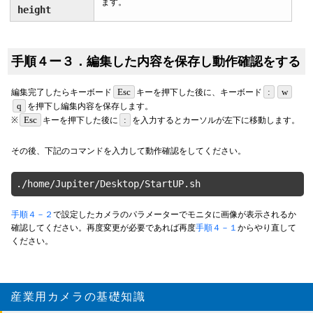
ます。
height
手順４ー３．編集した内容を保存し動作確認をする
Esc
:
w
編集完了したらキーボード
キーを押下した後に、キーボード
q
を押下し編集内容を保存します。
Esc
:
※
キーを押下した後に
を入力するとカーソルが左下に移動します。
その後、下記のコマンドを入力して動作確認をしてください。
./home/Jupiter/Desktop/StartUP.sh
手順４－２
で設定したカメラのパラメーターでモニタに画像が表示されるか
確認してください。再度変更が必要であれば再度
手順４－１
からやり直して
ください。
産業用カメラの基礎知識