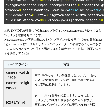
nvarguscamerasrc exposurecompensation=
0
 ispdigitalgai
wbmode=
0
 aeantibanding=
0
 awblock=
false
 aelock=
true
 ex
nvvidconv top=
0
 left=
0
 right=$camera_width bottom=$ca
nv3dsink window-x=
000
 window-y=$(($camera_height+
50
上記はNVIDIAが開発したGStreamerプラグインnvarguscamerasrcを使って２台
のカメラを動作させています。
nvarguscamerasrc の下記の表にあるパイプラインを使う事で、Jetson ISP(Image
Signal Processor)にアクセスしカメラのパラメーターの調整することができま
す。１台のカメラだけ使用する場合には赤字部分をすべて削除し画面の大き
さを調整してください。
パイプライン
内容
camera_width
1920x1080のモニタの解像度に合わせて、１台の
=1920
カメラの映像を1920x560に分割して表示するよ
camera_heigh
うに変数に格納しています。
t=560
ディスプレイ番号を指定します。これにより、
カメラからの映像が表示されるウィンドウが、
DISPLAY=:0
画面上のどのディスプレイに表示されるかを指