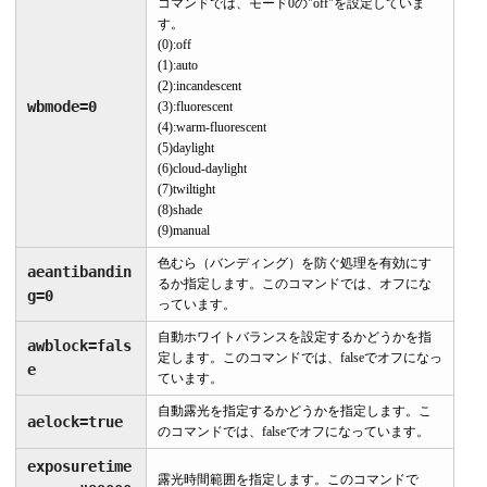
コマンドでは、モード0の"off"を設定していま
す。
(0):off
(1):auto
(2):incandescent
wbmode=0
(3):fluorescent
(4):warm-fluorescent
(5)daylight
(6)cloud-daylight
(7)twiltight
(8)shade
(9)manual
色むら（バンディング）を防ぐ処理を有効にす
aeantibandin
るか指定します。このコマンドでは、オフにな
g=0
っています。
自動ホワイトバランスを設定するかどうかを指
awblock=fals
定します。このコマンドでは、falseでオフになっ
e
ています。
自動露光を指定するかどうかを指定します。こ
aelock=true
のコマンドでは、falseでオフになっています。
exposuretime
露光時間範囲を指定します。このコマンドで