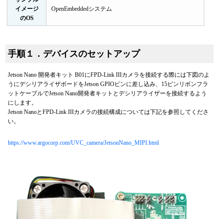
イメージ
OpenEmbeddedシステム
のOS
手順１．デバイスのセットアップ
Jetson Nano 開発者キット B01にFPD-Link IIIカメラを接続する際には下図のよ
うにデシリアライザボードをJetson GPIOピンに差し込み、15ピンリボンフラ
ットケーブルでJetson Nano開発者キットとデシリアライザーを接続するよう
にします。
Jetson NanoとFPD-Link IIIカメラの接続構成については下記を参照してくださ
い。
https://www.argocorp.com/UVC_camera/JetsonNano_MIPI.html