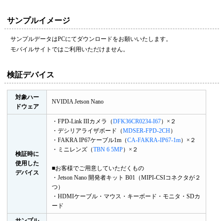
サンプルイメージ
サンプルデータはPCにてダウンロードをお願いいたします。
モバイルサイトではご利用いただけません。
検証デバイス
対象ハー
NVIDIA Jetson Nano
ドウェア
・FPD-Link IIIカメラ（
DFK36CR0234-I67
）×２
・デシリアライザボード（
MDSER-FPD-2CH
）
・FAKRA IP67ケーブル1m（
CA-FAKRA-IP67-1m
）×２
・ミニレンズ（
TBN 6 5MP
）×２
検証時に
使用した
■お客様でご用意していただくもの
デバイス
・Jetson Nano 開発者キット B01（MIPI-CSIコネクタが２
つ）
・HDMIケーブル・マウス・キーボード・モニタ・SDカ
ード
サンプル