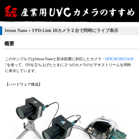
Jetson Nano × FPD-Link IIIカメラ２台で同時にライブ表示
概要
このサンプルではJetson Nanoと防水防塵に対応したカメラ・
DFK36CR0234-I6
7
を使って、OSを立ち上げたときに２つのカメラのビデオストリームを同時
に表示しています。
【ハードウェア構成】