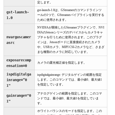
定します。
gst-launch-1.0は、GStreamerのコマンドラインツ
gst-launch-
ールの1つで、GStreamerパイプラインを実行する
1.0
ために使用されます。
NVIDIAが開発したGStreamerプラグインで、NVI
DIAのJetsonシリーズのデバイスからカメラキャ
nvarguscamer
プチャを行うために使用されます。このプラグ
インは、Jetsonボードに直接接続されたカメラ
asrc
や、USBカメラ、MIPI CSI-2カメラなど、さまざ
まな種類のカメラに対応しています。
exposurecomp
カメラの露光補正値を指定します。
ensation=0
ispdigitalga
ispdigitalgainrange: デジタルゲインの範囲を指定
inrange=”0
します。このコマンドでは、最小値0、最大値1
を指定しています。
1"
アナログゲインの範囲を指定します。このコマ
gainrange="0
ンドでは、最小値0、最大値1を指定していま
1"
す。
ホワイトバランスのモードを指定します。この