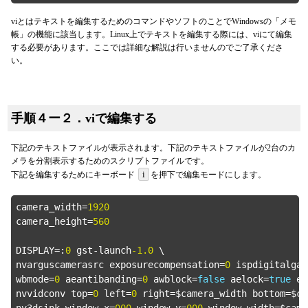
viとはテキストを編集するためのコマンドやソフトのことでWindowsの「メモ
帳」の機能に該当します。Linux上でテキストを編集する際には、viにて編集
する必要があります。ここでは詳細な解説は行いませんのでご了承くださ
い。
手順４ー２．viで編集する
下記のテキストファイルが表示されます。下記のテキストファイルが2台のカ
メラを分割表示するためのスクリプトファイルです。
i
下記を編集するためにキーボード
を押下で編集モードにします。
camera_width=
1920
camera_height=
560
DISPLAY=:
0
 gst-launch
-1.0
 \

nvarguscamerasrc exposurecompensation=
0
 ispdigitalgai
wbmode=
0
 aeantibanding=
0
 awblock=
false
 aelock=
true
 ex
nvvidconv top=
0
 left=
0
 right=$camera_width bottom=$ca
nv3dsink window-x=
000
 window-y=
000
 window-width=$came