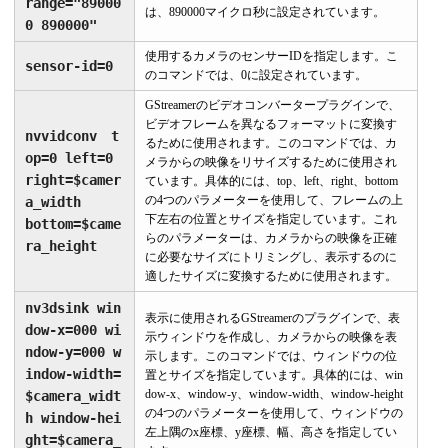
range="89000
は、890000マイクロ秒に設定されています。
0 890000"
使用するカメラのセンサーIDを指定します。こ
sensor-id=0
のコマンドでは、0に設定されています。
GStreamerのビデオコンバータープラグインで、
ビデオフレームを異なるフォーマットに変換す
nvvidconv t
るために使用されます。このコマンドでは、カ
op=0 left=0
メラからの映像をリサイズするために使用され
right=$camer
ています。具体的には、top、left、right、bottom
の4つのパラメーターを使用して、フレームの上
a_width
下左右の位置とサイズを指定しています。これ
bottom=$came
らのパラメーターは、カメラからの映像を正確
ra_height
に必要なサイズにトリミングし、表示するのに
適したサイズに変換するために使用されます。
nv3dsink win
表示に使用されるGStreamerのプラグインで、表
dow-x=000 wi
示ウィンドウを作成し、カメラからの映像を表
ndow-y=000 w
示します。このコマンドでは、ウィンドウの位
indow-width=
置とサイズを指定しています。具体的には、win
dow-x、window-y、window-width、window-height
$camera_widt
の4つのパラメーターを使用して、ウィンドウの
h window-hei
左上隅のx座標、y座標、幅、高さを指定してい
ght=$camera_