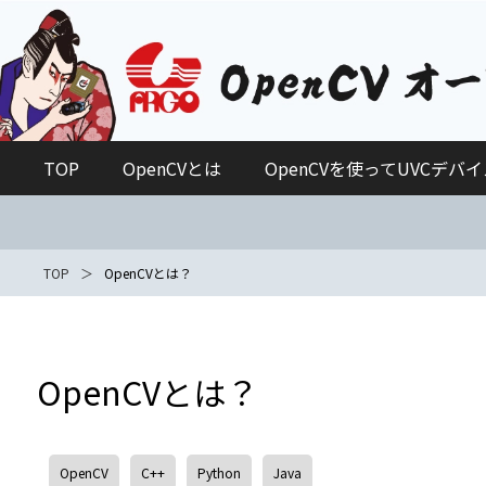
TOP
OpenCVとは
OpenCVを使ってUVCデバ
TOP
OpenCVとは？
OpenCVとは？
OpenCV
C++
Python
Java