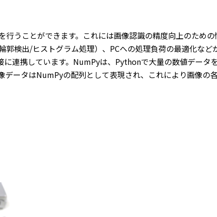
理を行うことができます。これには画像認識の精度向上のための
輪郭検出/ヒストグラム処理）、PCへの処理負荷の最適化などが
接に連携しています。NumPyは、Pythonで大量の数値デ
画像データはNumPyの配列として表現され、これにより画像