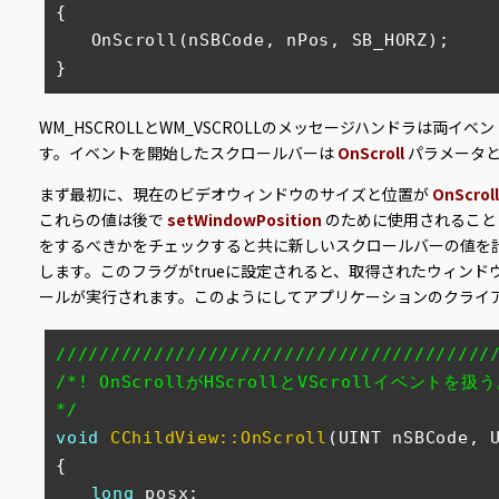
{

　　OnScroll(nSBCode, nPos, SB_HORZ);

}
WM_HSCROLLとWM_VSCROLLのメッセージハンドラは両
す。イベントを開始したスクロールバーは
OnScroll
パラメータ
まず最初に、現在のビデオウィンドウのサイズと位置が
OnScroll
これらの値は後で
setWindowPosition
のために使用されること
をするべきかをチェックすると共に新しいスクロールバーの値を
します。このフラグがtrueに設定されると、取得されたウィン
ールが実行されます。このようにしてアプリケーションのクライ
////////////////////////////////////////
/*! OnScrollがHScrollとVScrollイベントを扱う
*/
void
CChildView::OnScroll
(UINT nSBCode, 
{

long
 posx;     
