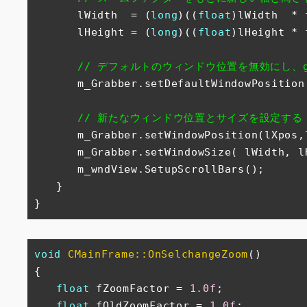
　　　　lWidth  = (
long
)((
float
)lWidth  * 
　　　　lHeight = (
long
)((
float
)lHeight * 
// デフォルトのウィンドウ位置を無効にし、
　　　　m_Grabber.setDefaultWindowPosition
// 新たなウィンドウ位置とサイズを設定する
　　　　m_Grabber.setWindowPosition(lXpos,l
　　　　m_Grabber.setWindowSize( lWidth, lH
　　　　m_wndView.SetupScrollBars();

　　}

}
void
CMainFrame::OnSelchangeZoom
()
{

float
 fZoomFactor = 
1.0f
;

float
 fOldZoomFactor = 
1.0f
;
