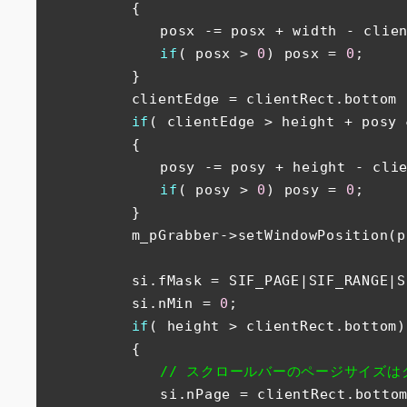
　　　　　　{

　　　　　　　　posx -= posx + width - client
if
( posx > 
0
) posx = 
0
;

　　　　　　}

　　　　　　clientEdge = clientRect.bottom -
if
( clientEdge > height + posy 
　　　　　　{

　　　　　　　　posy -= posy + height - clien
if
( posy > 
0
) posy = 
0
;

　　　　　　}

　　　　　　m_pGrabber->setWindowPosition(po
　　　　　　si.fMask = SIF_PAGE|SIF_RANGE|SI
　　　　　　si.nMin = 
0
;

if
( height > clientRect.bottom
　　　　　　{

// スクロールバーのページサイズ
　　　　　　　　si.nPage = clientRect.bottom 