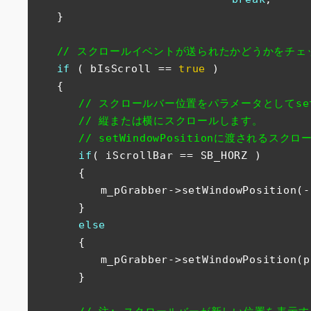
　　}

// スクロールイベントが送られたかどうかをチェ
if
 ( bIsScroll == 
true
 )

　　{         

// スクロールバー位置をパラメータとしてsetWi
// 縦または横にスクロールします。       
// setWindowPositionに渡されるス
if
( iScrollBar == SB_HORZ )        
　　　　{         

　　　　　　m_pGrabber->setWindowPosition(-si
　　　　}         

else
　　　　{         

　　　　　　m_pGrabber->setWindowPosition(pos
　　　　}
