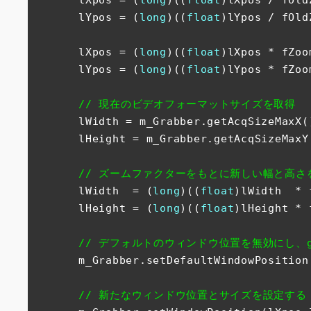
　　　　lXpos = (
long
)((
float
)lXpos / fOld
　　　　lYpos = (
long
)((
float
)lYpos / fOld
　　　　lXpos = (
long
)((
float
)lXpos * fZoo
　　　　lYpos = (
long
)((
float
)lYpos * fZoo
// 現在のビデオフォーマットサイズを取得
　　　　lWidth = m_Grabber.getAcqSizeMaxX()
　　　　lHeight = m_Grabber.getAcqSizeMaxY(
// ズームファクターをもとに新しい幅と高さ
　　　　lWidth  = (
long
)((
float
)lWidth  * 
　　　　lHeight = (
long
)((
float
)lHeight * 
// デフォルトのウィンドウ位置を無効にし、
　　　　m_Grabber.setDefaultWindowPosition
// 新たなウィンドウ位置とサイズを設定する