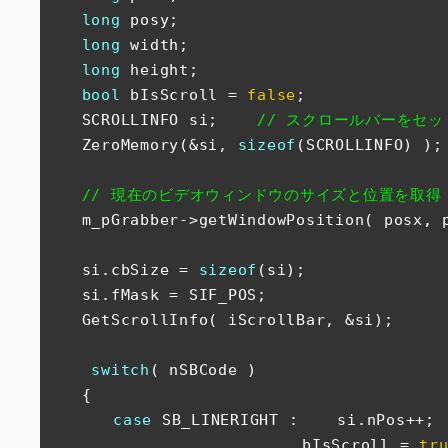
long
 posy;     

long
 width;     

long
 height;     

bool
 bIsScroll = 
false
;

　　SCROLLINFO si;    
// スクロールバーをセ
　　ZeroMemory(&si, 
sizeof
(SCROLLINFO) ); 
// 現在のビデオウィンドウのサイズと位置を取得
　　m_pGrabber->getWindowPosition( posx, p
　　si.cbSize = 
sizeof
(si);

　　si.fMask = SIF_POS;     

　　GetScrollInfo( iScrollBar, &si);     

switch
( nSBCode )     

　　{     

case
 SB_LINERIGHT :    si.nPos++;

　　　　　　　　　　　　　　　　bIsScroll = 
tr