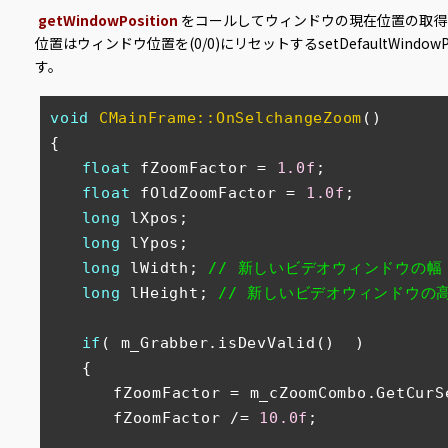
getWindowPosition
をコールしてウィンドウの現在位置の取得
位置はウィンドウ位置を(0/0)にリセットするsetDefaultWindowPo
す。
void
CMainFrame::OnSelchangeZoom
()
{

float
 fZoomFactor = 
1.0f
;

float
 fOldZoomFactor = 
1.0f
;

long
 lXpos;

long
 lYpos;

long
 lWidth; 
// 新しいビデオウィンドウの幅
long
 lHeight; 
// 新しいビデオウィンドウの
if
( m_Grabber.isDevValid()  )

　　{

　　　　fZoomFactor = m_cZoomCombo.GetCurS
　　　　fZoomFactor /= 
10.0f
;        　　　