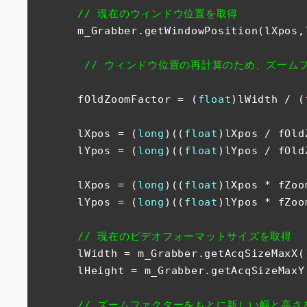
// 現在のウィンドウ位置を取得
　　　　m_Grabber.getWindowPosition(lXpos,l
// ウィンドウ位置の再計算のため、ズームフ
　　　　fOldZoomFactor = (
float
)lWidth / (
　　　　lXpos = (
long
)((
float
)lXpos / fOld
　　　　lYpos = (
long
)((
float
)lYpos / fOld
　　　　lXpos = (
long
)((
float
)lXpos * fZoo
　　　　lYpos = (
long
)((
float
)lYpos * fZoo
// 現在のビデオフォーマットサイズを取得
　　　　lWidth = m_Grabber.getAcqSizeMaxX()
　　　　lHeight = m_Grabber.getAcqSizeMaxY(
// ズームファクターをもとに新しい幅と高さ