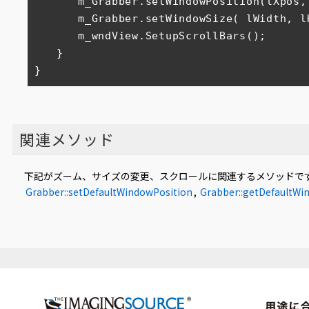
　　　　m_Grabber.setWindowPosition(lXpos,l
　　　　m_Grabber.setWindowSize( lWidth, lH
　　　　m_wndView.SetupScrollBars();

　　}

}
関連メソッド
下記がズーム、サイズの変更、スクロールに関連するメソッドで
Grabber::setDefaultWindowPosition
,
Grabber::getDefaultWi