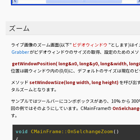
ズーム
ライブ画像のズーム画面(以下"
ビデオウィンドウ
"とします)は
Grabber
がビデオウィンドウのサイズの取得、設定のためのメソ
getWindowPosition( long&x0, long&y0, long&width, long
位置は親ウィンドウ内の(0/0)に、デフォルトのサイズは現在の
メソッド
setWindowSize(long width, long height)
を呼び出
タルズームとなります。
サンプルではツールバーにコンボボックスがあり、10% から 3
回の例ではそのようにしています。CMainFrameの
OnSelchan
す。
void
CMainFrame::OnSelchangeZoom
()
{
