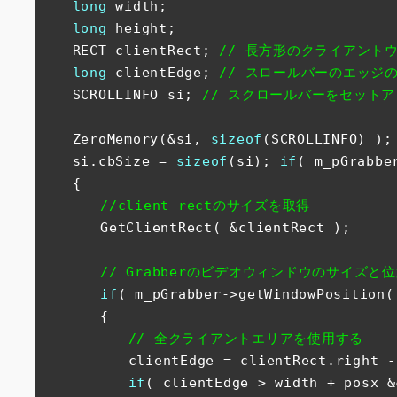
long
 width;

long
 height;

　　RECT clientRect; 
// 長方形のクライアント
long
 clientEdge; 
// スロールバーのエッジ
　　SCROLLINFO si; 
// スクロールバーをセット
　　ZeroMemory(&si, 
sizeof
(SCROLLINFO) );

　　si.cbSize = 
sizeof
(si); 
if
( m_pGrabber
　　{

//client rectのサイズを取得
　　　　GetClientRect( &clientRect );

// Grabberのビデオウィンドウのサイズと
if
( m_pGrabber->getWindowPosition(
　　　　{

// 全クライアントエリアを使用する
　　　　　　clientEdge = clientRect.right - 
if
( clientEdge > width + posx &