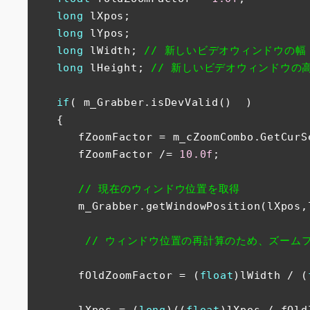
long
 lXpos;

long
 lYpos;

long
 lWidth; 
// 新しいビデオウィンドウの幅
long
 lHeight; 
// 新しいビデオウィンドウの
if
( m_Grabber.isDevValid()  )

　　{

　　　　fZoomFactor = m_cZoomCombo.GetCurS
　　　　fZoomFactor /= 
10.0f
;        　　　
// 現在のウィンドウ位置を取得
　　　　m_Grabber.getWindowPosition(lXpos,l
// ウィンドウ位置の再計算のため、ズームフ
　　　　fOldZoomFactor = (
float
)lWidth / (