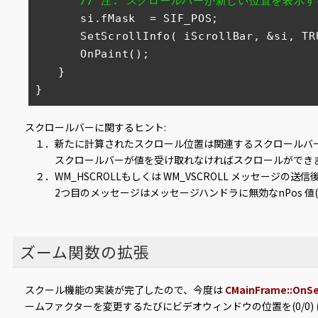
// 注: スクロールバーが新しい位置を表示す
　　　　si.fMask  = SIF_POS;         

　　　　SetScrollInfo( iScrollBar, &si, TRU
　　　　OnPaint();       

　　}

}
スクロールバーに関するヒント:
１．新たに計算されたスクロール位置は関連するスクロールバ
スクロールバーが値を受け取れなければスクロールができ
２．WM_HSCROLLもしくは WM_VSCROLL メッセージの
2つ目のメッセージはメッセージハンドラに無効なnPos 値(
ズーム関数の拡張
スクール機能の実装が完了したので、今度は
CMainFrame::OnS
ームファクターを変更するたびにビデオウィンドウの位置を(0/0)