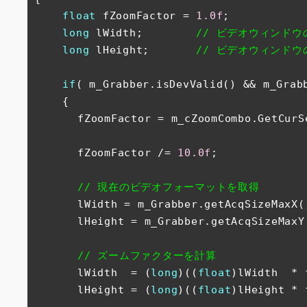
float
 fZoomFactor = 
1.0f
;

long
 lWidth;        
// ビデオウィンド
long
 lHeight;       
// ビデオウィンド
if
( m_Grabber.isDevValid() && m_Grabb
　　 {         

　　　　fZoomFactor = m_cZoomCombo.GetCurS
　　　　fZoomFactor /= 
10.0f
;           
// 現在のビデオフォーマットを取得       
　　　　lWidth = m_Grabber.getAcqSizeMaxX()
　　　　lHeight = m_Grabber.getAcqSizeMaxY(
// ズームファクターを計算         
　　　　lWidth  = (
long
)((
float
)lWidth  * 
　　　　lHeight = (
long
)((
float
)lHeight * 