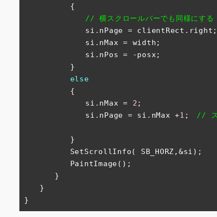
　　　　　　{

// 横スクロールバーでも同様にする
　　　　　　　　si.nPage = clientRect.right;
　　　　　　　　si.nMax = width;

　　　　　　　　si.nPos = -posx;

　　　　　　}

else
　　　　　　{

　　　　　　　　si.nMax = 
2
;

　　　　　　　　si.nPage = si.nMax +
1
;　
//
　　　　　　}

　　　　　　SetScrollInfo( SB_HORZ,&si);

　　　　　　PaintImage();

　　　　}

　　}

}