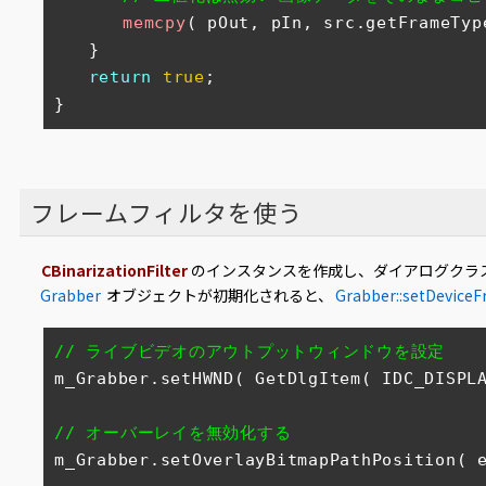
memcpy
( pOut, pIn, src.getFrameTyp
　　}

return
true
;

}
フレームフィルタを使う
CBinarizationFilter
のインスタンスを作成し、ダイアログクラ
Grabber
オブジェクトが初期化されると、
Grabber::setDeviceF
// ライブビデオのアウトプットウィンドウを設定
m_Grabber.setHWND( GetDlgItem( IDC_DISPLA
// オーバーレイを無効化する
m_Grabber.setOverlayBitmapPathPosition( e