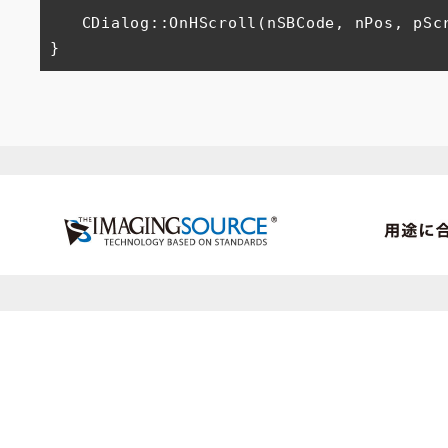
　　CDialog::OnHScroll(nSBCode, nPos, pScr
}