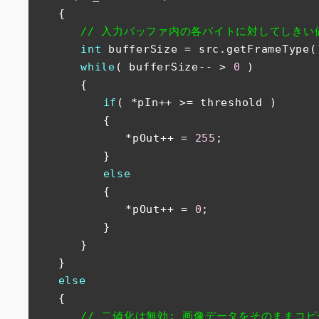
　　{

// 入力バッファ内の各バイトに対してしきい
int
 bufferSize = src.getFrameType()
while
( bufferSize-- > 
0
 )

　　　　{

if
( *pIn++ >= threshold )

　　　　　　{

　　　　　　　　*pOut++ = 
255
;

　　　　　　}

else
　　　　　　{

　　　　　　　　*pOut++ = 
0
;

　　　　　　}

　　　　}

　　}

else
　　{

// 二値化は無効: 画像データをそのままコピ