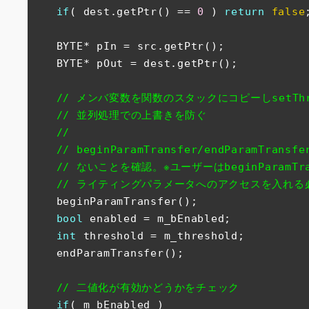
if
( dest.getPtr() == 
0
 ) 
return
false
　　BYTE* pIn = src.getPtr();

　　BYTE* pOut = dest.getPtr();

// メンバ変数を関数のスタックにコピーしsetThr
// 並列処理での上書きを防ぐ
//
// beginParamTransfer/endParamTr
// ないことを確認。※ユーザーはbeginParamTrans
// ライティングパラメータへのアクセスを入れる
　　beginParamTransfer();

bool
 enabled = m_bEnabled;

int
 threshold = m_threshold;

　　endParamTransfer();       

// 二値化が有効かどうかをチェック
if
( m_bEnabled )
