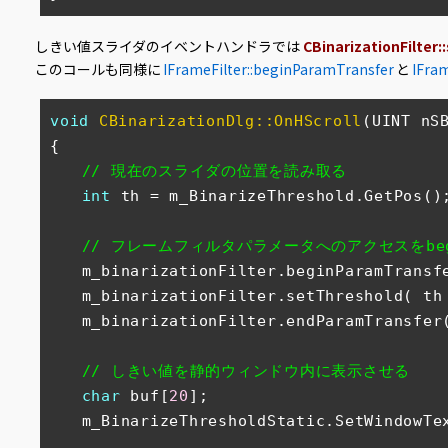
しきい値スライダのイベントハンドラでは
CBinarizationFilter
このコールも同様に
IFrameFilter::beginParamTransfer
と
IFra
void
CBinarizationDlg::OnHScroll
(UINT nS
{

// 現在のスライダの位置を読み取る
int
 th = m_BinarizeThreshold.GetPos();
// フレームフィルタパラメータへのアクセスをbeginP
　　m_binarizationFilter.beginParamTransfe
　　m_binarizationFilter.setThreshold( th 
　　m_binarizationFilter.endParamTransfer(
// しきい値を静的ウィンドウ内に表示させる
char
 buf[
20
];

　　m_BinarizeThresholdStatic.SetWindowTe