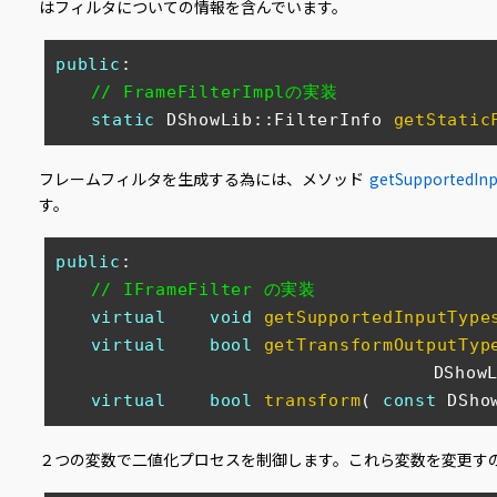
はフィルタについての情報を含んでいます。
public
:

// FrameFilterImplの実装
static
 DShowLib::FilterInfo 
getStatic
フレームフィルタを生成する為には、メソッド
getSupportedIn
す。
public
:

// IFrameFilter の実装
virtual
void
getSupportedInputType
virtual
bool
getTransformOutputTyp
　　　　　　　　　　　　　　　　　　　　　 DShowLib::F
virtual
bool
transform
(
const
 DSho
２つの変数で二値化プロセスを制御します。これら変数を変更す