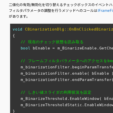
二値化の有効/無効化を切り替えるチェックボックスのイベントハ
フィルタパラメータの調整を行うメソッドへのコールは
IFrameFi
があります。
void
CBinarizationDlg::OnBnClickedBinari
{

// 現在のチェック状態を読み取る
bool
 bEnable = m_BinarizeEnable.GetChe
// フレームフィルタパラメータへのアクセスをbeginP
　　m_binarizationFilter.beginParamTransfe
　　m_binarizationFilter.enable( bEnable )
　　m_binarizationFilter.endParamTransfer(
// しきい値スライダの利用状況を設定
　　m_BinarizeThreshold.EnableWindow( bEna
　　m_BinarizeThresholdStatic.EnableWindow
}