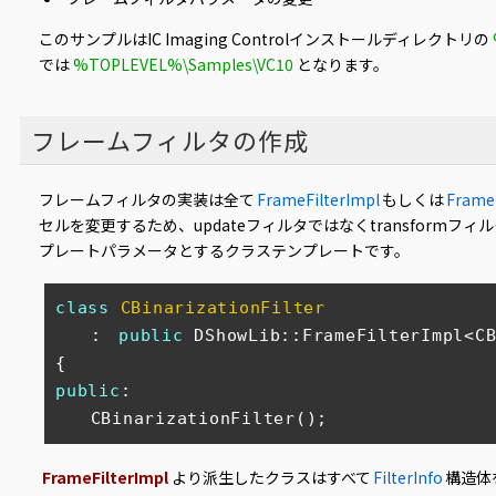
このサンプルはIC Imaging Controlインストールディレクトリの
では
%TOPLEVEL%\Samples\VC10
となります。
フレームフィルタの作成
フレームフィルタの実装は全て
FrameFilterImpl
もしくは
Frame
セルを変更するため、updateフィルタではなくtransform
プレートパラメータとするクラステンプレートです。
class
CBinarizationFilter
　　:
public
 DShowLib::FrameFilterImpl<CB
public
:

　　CBinarizationFilter();
FrameFilterImpl
より派生したクラスはすべて
FilterInfo
構造体を