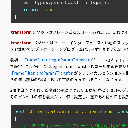
　　out_types.push_back( in_type );

return
true
;

}
transform
メソッドはフレームごとにコールされます。これは
transform
メソッドはユーザーインターフェースとは別のスレ
ス においてアプリケーションプログラムによる並行処理が起こら
最初に
IFrameFilter::beginParamTransfer
がコールされます。
を設定したい場合にはbeginParamTransferもコールする必要
IFrameFilter::endParamTransfer
がクリティカルセクションを
らの値は変換の過程において定数のままでいることになります。
2値化自体はそれほど複雑な処理ではありません: 各ピクセルの
そのピクセルの値を最大グレー値に設定し、逆であればゼロを設
bool
CBinarizationFilter::transform
( 
con
{

// デスティネーションフレームが利用可能かのチ