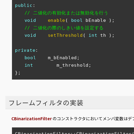
public
:

// 二値化の有効化または無効化を行う
void
enable
(
bool
 bEnable 
)
;

// 二値化の際のしきい値を設定する
void
setThreshold
(
int
 th 
)
;

private
:

bool
    m_bEnabled;

int
        m_threshold;

};
フレームフィルタの実装
CBinarizationFilter
のコンストラクタにおいてメンバ変数はデ