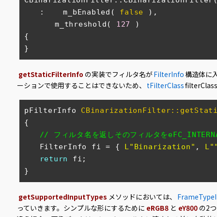
CBinarizationFilter::CBinarizationFilter(
　　:    m_bEnabled( 
false
 ),

　　　　m_threshold( 
127
 )

{

}
getStaticFilterInfo
の実装でフィルタ名が
FilterInfo
構造体に
ーションで使用することはできないため、
tFilterClass
filterCl
pFilterInfo 
CBinarizationFilter::getStat
{

// フィルタ名を返しそのフィルタをeFC_INTER
　　FilterInfo fi = { 
L"Binarization"
, 
L"
return
 fi;

}
getSupportedInputTypes
メソッドにおいては、
FrameTypeI
っていきます。シンプルな形にするために
eRGB8
と
eY800
の2