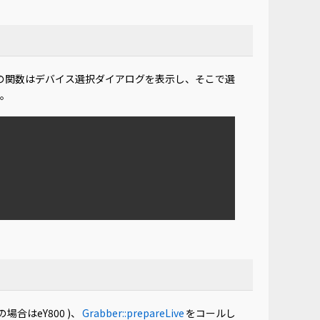
の関数はデバイス選択ダイアログを表示し、そこで選
す。
場合はeY800 )、
Grabber::prepareLive
をコールし