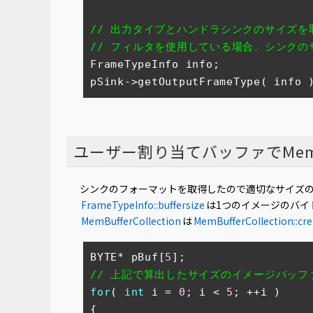
// 出力タイプとハンドラシンクのサイズを
// フィルタを使用している場合、シンクのサ
FrameTypeInfo info;

pSink->getOutputFrameType( info 
ユーザー割り当てバッファでMemBuf
シンクのフォーマットを取得したので適切なサイズ
FrameTypeInfo::buffersize
は1つのイメージのバイ
MemBufferCollection
は
MemBufferCollection::cre
BYTE* pBuf[
5
// 上記で算出したサイズのイメージバッフ
for
( 
int
 i = 
0
; i < 
5
; ++i )

{
