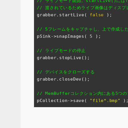
// ライブモード開始。startLive()にはf
// 渡されているためライブ画像はディスプ
grabber.startLive( 
false
 );

// 5フレームをキャプチャし、上で作成したMem
pSink->snapImages( 
5
 );

// ライブモードの停止
grabber.stopLive();

// デバイスをクローズする
grabber.closeDev();

// MemBufferコレクション内にある5
pCollection->save( 
"file*.bmp"
 )