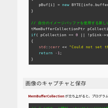
　　pBuf[i] = 
new
 BYTE[info.buffer
}

// 自分のイメージバッファを使用する新しい
tMemBufferCollectionPtr pCollect
if
( pCollection == 
0
 || !pSink->
{

std
::
cerr
 << 
"Could not set t
return
-1
;

}
画像のキャプチャと保存
MemBufferCollection
が立ち上がると、プログラ