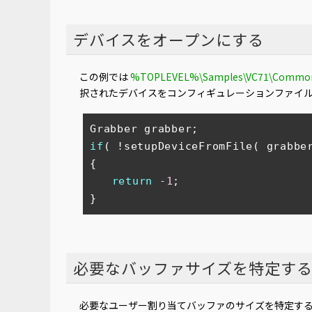
デバイスをオープンにする
この例では
%TOPLEVEL%\Samples\VC71\Common
択されたデバイスをコンフィギュレーションファイ
if
( !setupDeviceFromFile( grabber
{

return
-1
;

}
必要なバッファサイズを特定す
必要なユーザー割り当てバッファのサイズを特定す