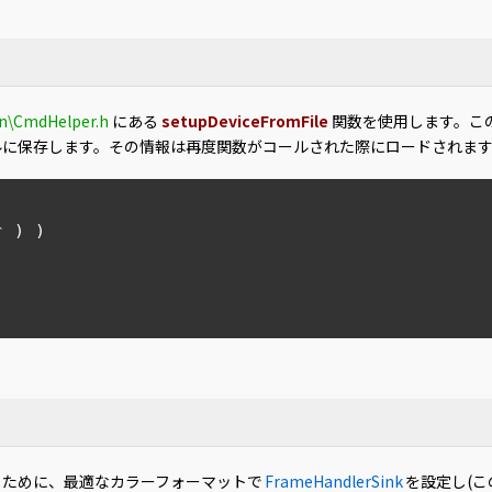
\CmdHelper.h
にある
setupDeviceFromFile
関数を使用します。こ
ルに保存します。その情報は再度関数がコールされた際にロードされま
 ) )

る
るために、最適なカラーフォーマットで
FrameHandlerSink
を設定し(この