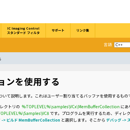
IC Imaging Control
サポート
リンク集
スタンダード フィルタ
言語
る
ョンを使用する
ついて説明します。これはユーザー割り当てるバッファを使用するもの
ディレクトリの
%TOPLEVEL%\samples\VCx\MemBufferCollection
にあ
OPLEVEL%\Samples\VC8
です。プログラムを実行するため、ディレ
と選択します。そこから
-> ビルド MemBufferCollection
デバッグ ->