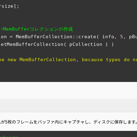
size];

MemBufferコレクションの作成
ion = MemBufferCollection::create( info, 
5
setMemBufferCollection( pCollection ) )

he new MemBufferCollection, because types do n
ムが5枚のフレームをバッファ内にキャプチャし、ディスクに保存します