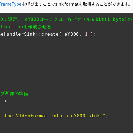
tFrameType
を呼び出すことでsink formatを取得することができます。
0に設定。 eY800はモノクロ、各ピクセル８bit(1 byte)
ollectionを作成させる
meHandlerSink::create( eY800, 
1
 );

イブ画像の準備
 )

r the VideoFormat into a eY800 sink."
;
