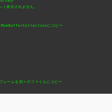
alseが
レイ表示されません。
BufferCollectionにコピー
つのフレームを別々のファイルにコピー
;