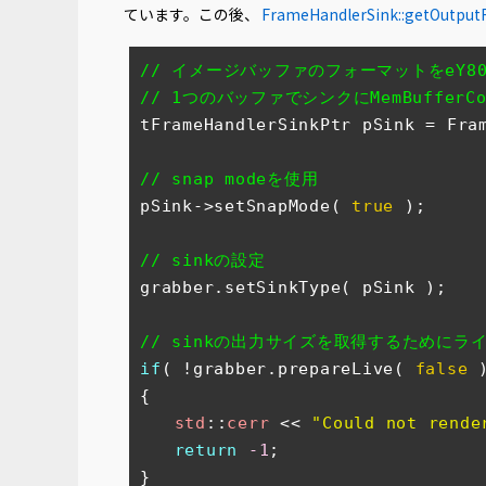
ています。この後、
FrameHandlerSink::getOutpu
// イメージバッファのフォーマットをeY80
// 1つのバッファでシンクにMemBufferC
tFrameHandlerSinkPtr pSink = Fra
// snap modeを使用
pSink->setSnapMode( 
true
 );

// sinkの設定
grabber.setSinkType( pSink );

// sinkの出力サイズを取得するためにラ
if
( !grabber.prepareLive( 
false
 )
{

std
::
cerr
 << 
"Could not rende
return
-1
;

}
