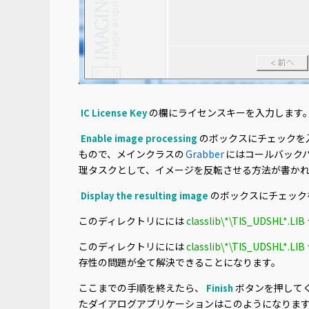
の欄にライセンスキーを入力します。トライ
IC License Key
のボックスにチェックを
Enable image processing
もので、メインクラスの
Grabber
にはコールバック
理タスクとして、イメージを反転させる方法が書か
のボックスにチェック
Display the resulting image
このディレクトリにには
classlib\*\TIS_UDSHL*.LIB
このディレクトリにには
classlib\*\TIS_UDSHL*.LIB
存性の問題が全て解決できることになります。
ここまでの手順を終えたら、
ボタンを押して
Finish
たダイアログアプリケーションはこのようになりま