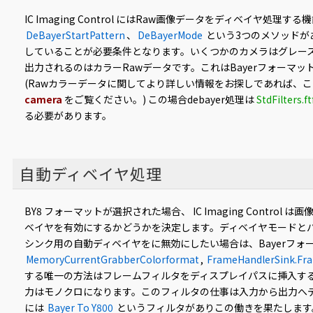
IC Imaging Control にはRaw画像データをディベイヤ
DeBayerStartPattern
、
DeBayerMode
という3つのメソッドがあ
していることが必要条件となります。いくつかのカメラはグレースケールの
出力されるのはカラーRawデータです。これはBayerフォーマ
(Rawカラーデータに関してより詳しい情報をお探しであれば、こちらのウェ
camera
をご覧ください。) この場合debayer処理は
StdFilters.ft
る必要があります。
自動ディベイヤ処理
BY8 フォーマットが選択された場合、 IC Imaging Contro
ベイヤを有効にするかどうかを決定します。ディベイヤモードと
シンク用の自動ディベイヤをに無効にしたい場合は、Bayerフォーマ
MemoryCurrentGrabberColorformat
,
FrameHandlerSink.Fr
する唯一の方法はフレームフィルタをディスプレイパスに挿入する
力はモノクロになります。このフィルタの仕事は入力から出力へ
には
Bayer To Y800
というフィルタがありこの働きを果たします