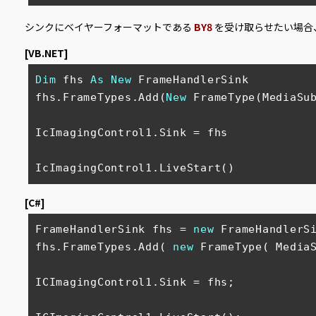
シンクにベイヤーフォーマットである
BY8
を受け取らせたい場合
[VB.NET]
Dim
 fhs 
As
New
 FrameHandlerSink

fhs.FrameTypes.Add(
New
 FrameType(MediaSub
IcImagingControl1.Sink = fhs

IcImagingControl1.LiveStart() 
[C#]
FrameHandlerSink fhs = 
new
 FrameHandlerSi
fhs.FrameTypes.Add( 
new
 FrameType( MediaS
ICImagingControl1.Sink = fhs;
