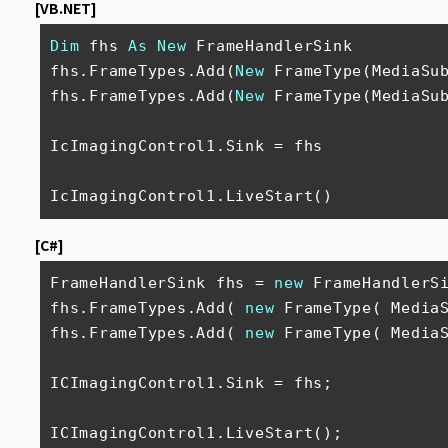
[VB.NET]
Dim
 fhs 
As
New
 FrameHandlerSink

fhs.FrameTypes.Add(
New
 FrameType(MediaSub
fhs.FrameTypes.Add(
New
 FrameType(MediaSub
IcImagingControl1.Sink = fhs

IcImagingControl1.LiveStart() 
[C#]
FrameHandlerSink fhs = 
new
 FrameHandlerSi
fhs.FrameTypes.Add( 
new
 FrameType( MediaS
fhs.FrameTypes.Add( 
new
 FrameType( MediaS
ICImagingControl1.Sink = fhs;

ICImagingControl1.LiveStart(); 