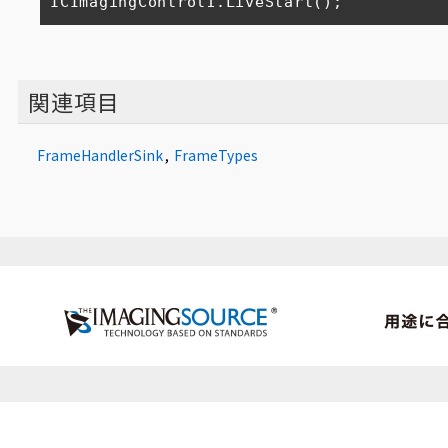
ICImagingControl1.LiveStart(); 
関連項目
FrameHandlerSink
,
FrameTypes