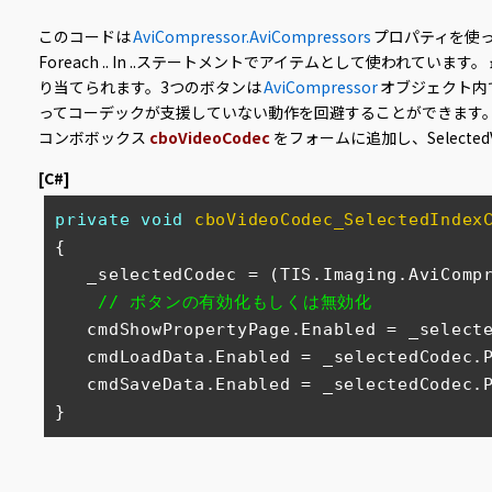
このコードは
AviCompressor.AviCompressors
プロパティを使っ
Foreach .. In ..ステートメントでアイテムとして使われて
り当てられます。3つのボタンは
AviCompressor
オブジェクト内
ってコーデックが支援していない動作を回避することができます
コンボボックス
cboVideoCodec
をフォームに追加し、Select
[C#]
private
void
cboVideoCodec_SelectedIndex
{

   _selectedCodec = (TIS.Imaging.AviCompressor)cboVideoCodec.SelectedItem;

// ボタンの有効化もしくは無効化
   cmdShowPropertyPage.Enabled = _selectedCodec.PropertyPageAvailable;

   cmdLoadData.Enabled = _selectedCodec.PropertyPageAvailable;

   cmdSaveData.Enabled = _selectedCodec.PropertyPageAvailable;

}