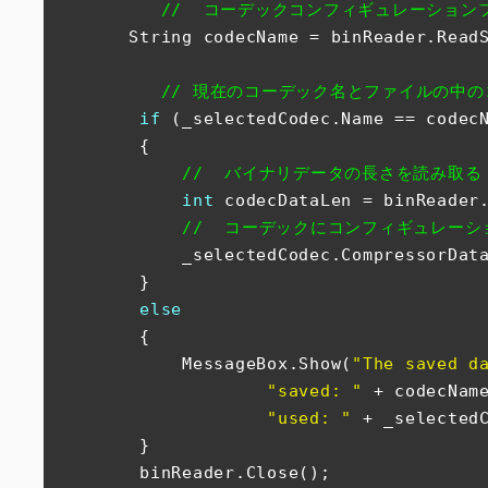
//  コーデックコンフィギュレーショ
       String codecName = binReader.ReadString();

// 現在のコーデック名とファイルの中
if
 (_selectedCodec.Name == codecN
        {

//  バイナリデータの長さを読み取る
int
 codecDataLen = binReader.
//  コーデックにコンフィギュレー
            _selectedCodec.CompressorData = binReader.ReadBytes(codecDataLen);

        }

else
        {

            MessageBox.Show(
"The saved d
"saved: "
 + codecNam
"used: "
 + _selectedC
        }

        binReader.Close();
