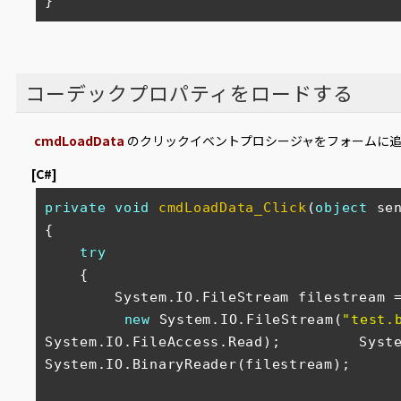
}
コーデックプロパティをロードする
cmdLoadData
のクリックイベントプロシージャをフォームに
[C#]
private
void
cmdLoadData_Click
(
object
 se
{

try
    {

        System.IO.FileStream filestream =

new
 System.IO.FileStream(
"test.
System.IO.FileAccess.Read);         Syst
System.IO.BinaryReader(filestream);
