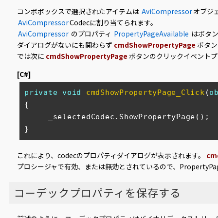
コンボボックスで選択されたアイテムは
AviCompressor
オブジ
AviCompressor
Codecに割り当てられます。
AviCompressor
のプロパティ
PropertyPageAvailable
はボタン
ダイアログがないにも関わらず
cmdShowPropertyPage
ボタン
では次に
cmdShowPropertyPage
ボタンのクリックイベントプ
[C#]
private
void
cmdShowPropertyPage_Click
(
o
{

     _selectedCodec.ShowPropertyPage();

}
これにより、codecのプロパティダイアログが表示されます。
cm
プロシージャで有効、または無効とされているので、PropertyPag
コーデックプロパティを保存する