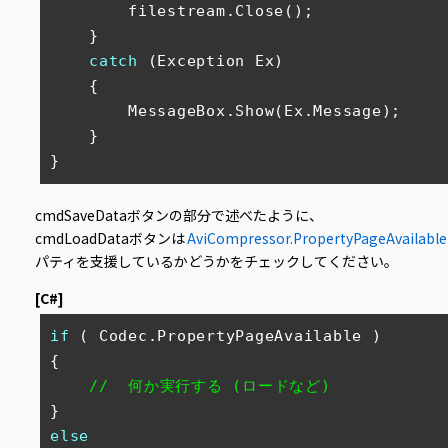
        filestream.Close();

    }

catch
 (Exception Ex)

    {

        MessageBox.Show(Ex.Message);

    }

}
cmdSaveDataボタンの部分で述べたように、
cmdLoadDataボタンは
AviCompressor.PropertyPageAvailable
パティを支援しているかどうかをチェックしてください。
[C#]
if
 ( Codec.PropertyPageAvailable )

{

//  何か実行する (ロードなど)
else