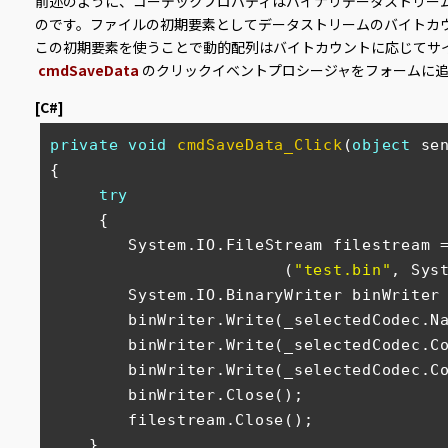
前述のように、コーデックプロパティはバイナリデータストリー
のです。ファイルの初期要素としてデータストリームのバイトカ
この初期要素を使うことで動的配列はバイトカウントに応じてサ
cmdSaveData
のクリックイベントプロシージャをフォームに
[C#]
private
void
cmdSaveData_Click
(
object
 se
{

try
     {

        System.IO.FileStream filestream 
                        (
"test.bin"
, Sys
        System.IO.BinaryWriter binWriter
        binWriter.Write(_selectedCodec.Name);

        binWriter.Write(_selectedCodec.CompressorDataSize);

        binWriter.Write(_selectedCodec.CompressorData);

        binWriter.Close();

        filestream.Close();

    }
