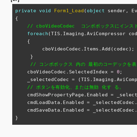
private
void
Form1_Load
(
object
 sender, E
{

// cboVideoCodec  コンボボックスに
foreach
(TIS.Imaging.AviCompressor co
    {

         cboVideoCodec.Items.Add(codec);

     }

// コンボボックス 内の 最初のコーデックを
    cboVideoCodec.SelectedIndex = 
0
;

    _selectedCodec = (TIS.Imaging.AviCompressor)cboVideoCodec.SelectedItem;

// ボタンを有効化、または無効 化す る。
    cmdShowPropertyPage.Enabled = _selectedCodec.PropertyPageAvailable;

    cmdLoadData.Enabled = _selectedCodec.PropertyPageAvailable;

    cmdSaveData.Enabled = _selectedCodec.PropertyPageAvailable;

}