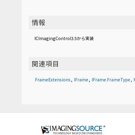
情報
ICImagingControl3.5から実装
関連項目
FrameExtensions
,
IFrame
,
IFrame.FrameType
,