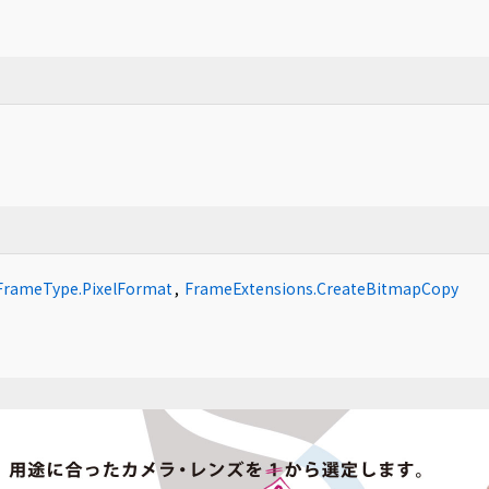
FrameType.PixelFormat
,
FrameExtensions.CreateBitmapCopy