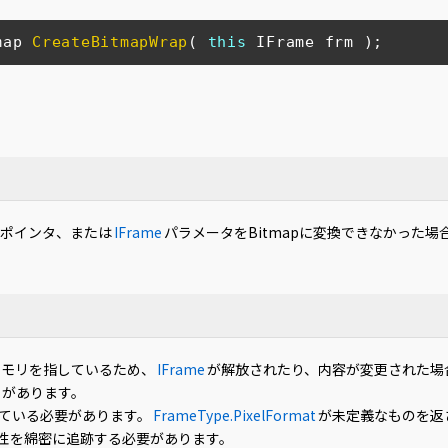
map 
CreateBitmapWrap
(
this
 IFrame frm 
)
;
ポインタ、または
IFrame
パラメータをBitmapに変換できなかった場
メモリを指しているため、
IFrame
が解放されたり、内容が変更された場
とがあります。
ている必要があります。
FrameType.PixelFormat
が未定義なものを返
性を綿密に追跡する必要があります。