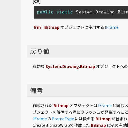
[C#]
public
static
 System.Drawing.
Bit
frm
:
Bitmap
オブジェクトに使用する
IFrame
戻り値
有効な
System.Drawing.Bitmap
オブジェクトへの
備考
作成された
Bitmap
オブジェクトは
IFrame
と同じ
ブジェクトを解除する際にクラッシュが発生するこ
IFrame
の
FrameType
には扱える
Bitmap
が含まれ
CreateBitmapWrapで作成した
Bitmap
はその有効